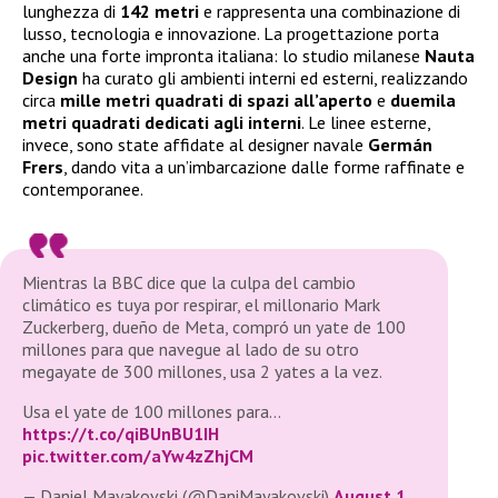
lunghezza di
142 metri
e rappresenta una combinazione di
lusso, tecnologia e innovazione. La progettazione porta
anche una forte impronta italiana: lo studio milanese
Nauta
Design
ha curato gli ambienti interni ed esterni, realizzando
circa
mille metri quadrati di spazi all’aperto
e
duemila
metri quadrati dedicati agli interni
. Le linee esterne,
invece, sono state affidate al designer navale
Germán
Frers
, dando vita a un’imbarcazione dalle forme raffinate e
contemporanee.
Mientras la BBC dice que la culpa del cambio
climático es tuya por respirar, el millonario Mark
Zuckerberg, dueño de Meta, compró un yate de 100
millones para que navegue al lado de su otro
megayate de 300 millones, usa 2 yates a la vez.
Usa el yate de 100 millones para…
https://t.co/qiBUnBU1IH
pic.twitter.com/aYw4zZhjCM
— Daniel Mayakovski (@DaniMayakovski)
August 1,