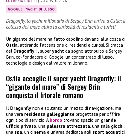
LUCREZIA CIOTTI
|
3 AGOSTO 2026
GOOGLE
YACHT DI LUSSO
Dragonfly, lo yacht milionario di Sergey Brin arriva a Ostia: il
colosso del mare attira la curiosità di residenti e turisti.
Un gigante del mare ha fatto capolino davanti alla costa di
Ostia
, attirando l’attenzione di residenti e curiosi. Si tratta
del
Dragonfly
, il super
yacht
da sogno attribuito a Sergey
Brin, co-fondatore di Google, un concentrato di lusso,
tecnologia e design dal valore milionario.
Ostia accoglie il super yacht Dragonfly: il
“gigante del mare” di Sergey Brin
conquista il litorale romano
Il
Dragonfly
non è soltanto un mezzo di navigazione, ma
una vera
residenza galleggiante
progettata per offrire
ogni tipo di servizio. A
bordo
trovano spazio un
grande
ufficio privato
, una
palestra attrezzata
, una
sala giochi
,
una
spa
, un
cinema
e un’area dedicata agli
sport acquatici
.