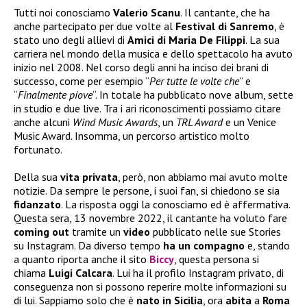
Tutti noi conosciamo
Valerio Scanu
. Il cantante, che ha
anche partecipato per due volte al
Festival di Sanremo
, è
stato uno degli allievi di
Amici di Maria De Filippi
. La sua
carriera nel mondo della musica e dello spettacolo ha avuto
inizio nel 2008. Nel corso degli anni ha inciso dei brani di
successo, come per esempio “
Per tutte le volte che
” e
“
Finalmente piove
“. In totale ha pubblicato nove album, sette
in studio e due live. Tra i ari riconoscimenti possiamo citare
anche alcuni
Wind Music Awards
, un
TRL Award
e un Venice
Music Award. Insomma, un percorso artistico molto
fortunato.
Della sua
vita privata
, però, non abbiamo mai avuto molte
notizie. Da sempre le persone, i suoi fan, si chiedono se sia
fidanzato
. La risposta oggi la conosciamo ed è affermativa.
Questa sera, 13 novembre 2022, il cantante ha voluto fare
coming out
tramite un
video
pubblicato nelle sue Stories
su Instagram. Da diverso tempo
ha un compagno
e, stando
a quanto riporta anche il sito
Biccy
, questa persona si
chiama
Luigi Calcara
. Lui ha il profilo Instagram privato, di
conseguenza non si possono reperire molte informazioni su
di lui. Sappiamo solo che è
nato in Sicilia
, ora
abita
a
Roma