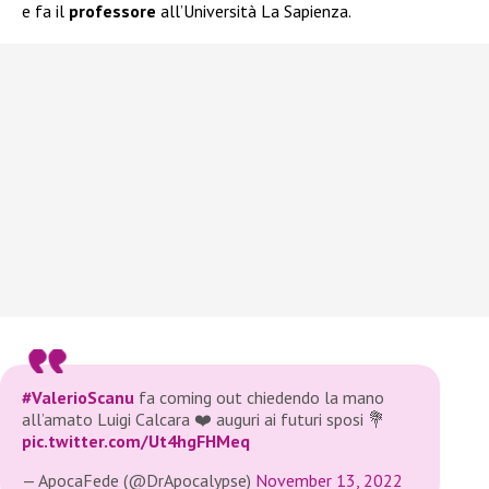
e fa il
professore
all’Università La Sapienza.
#ValerioScanu
fa coming out chiedendo la mano
all’amato Luigi Calcara ❤️ auguri ai futuri sposi 💐
pic.twitter.com/Ut4hgFHMeq
— ApocaFede (@DrApocalypse)
November 13, 2022