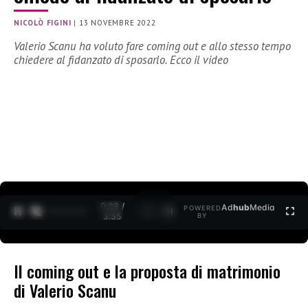
NICOLÒ FIGINI
|
13 NOVEMBRE 2022
Valerio Scanu ha voluto fare coming out e allo stesso tempo
chiedere al fidanzato di sposarlo. Ecco il video
0:29 /
Ad
hub
Media
POWERED
1
/
2
3:35
BY
Il coming out e la proposta di matrimonio
di Valerio Scanu