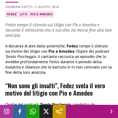
LUCREZIA CIOTTI
|
3 AGOSTO 2026
FEDEZ
LITE
PIO E AMEDEO
Fedez rompe il silenzio sul litigio con Pio e Amedeo e
racconta il retroscena che, a suo dire, ha messo fine alla loro
amicizia.
A distanza di anni dalle polemiche,
Fedez
rompe il silenzio
sui motivi del litigio con
Pio e Amedeo
. Ospite del podcast
Tavolo Parcheggio
, il cantante racconta un episodio che lo
avrebbe profondamente ferito durante il periodo della
malattia e chiarisce che le battute in tv non c’entrano con la
fine della loro amicizia.
“Non sono gli insulti”, Fedez svela il vero
motivo del litigio con Pio e Amedeo
Ospite del podcast
Tavolo Parcheggio
, condotto da
Gianmarco Zagato e Nicole Pallado, Fedez è tornato a
parlare del
rapporto ormai interrotto
con
Pio e Amedeo
,