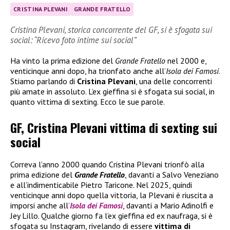
CRISTINA PLEVANI
GRANDE FRATELLO
Cristina Plevani, storica concorrente del GF, si è sfogata sui
social: “Ricevo foto intime sui social”
Ha vinto la prima edizione del
Grande Fratello
nel 2000 e,
venticinque anni dopo, ha trionfato anche all’
Isola dei Famosi
.
Stiamo parlando di
Cristina Plevani
, una delle concorrenti
più amate in assoluto. L’ex gieffina si è sfogata sui social, in
quanto vittima di sexting. Ecco le sue parole.
GF, Cristina Plevani vittima di sexting sui
social
Correva l’anno 2000 quando Cristina Plevani trionfò alla
prima edizione del
Grande Fratello
, davanti a Salvo Veneziano
e all’indimenticabile Pietro Taricone. Nel 2025, quindi
venticinque anni dopo quella vittoria, la Plevani è riuscita a
imporsi anche all’
Isola dei Famosi
, davanti a Mario Adinolfi e
Jey Lillo. Qualche giorno fa l’ex gieffina ed ex naufraga, si è
sfogata su Instagram, rivelando di essere
vittima di