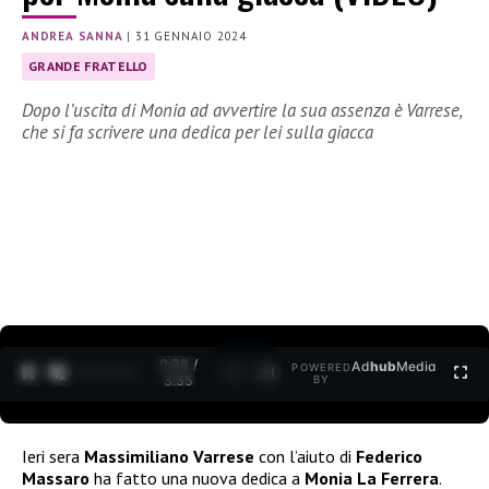
ANDREA SANNA
|
31 GENNAIO 2024
GRANDE FRATELLO
Dopo l’uscita di Monia ad avvertire la sua assenza è Varrese,
che si fa scrivere una dedica per lei sulla giacca
0:30 /
Ad
hub
Media
POWERED
1
/
2
3:35
BY
Ieri sera
Massimiliano Varrese
con l’aiuto di
Federico
Massaro
ha fatto una nuova dedica a
Monia La Ferrera
.