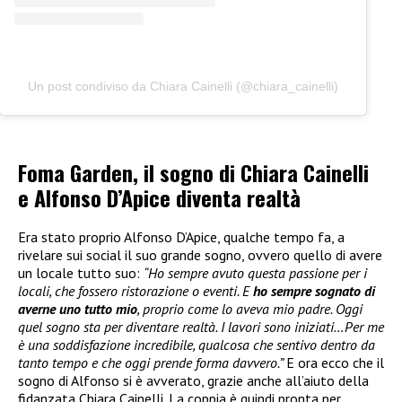
Un post condiviso da Chiara Cainelli (@chiara_cainelli)
Foma Garden, il sogno di Chiara Cainelli
e Alfonso D’Apice diventa realtà
Era stato proprio Alfonso D’Apice, qualche tempo fa, a
rivelare sui social il suo grande sogno, ovvero quello di avere
un locale tutto suo:
“Ho sempre avuto questa passione per i
locali, che fossero ristorazione o eventi. E
ho sempre sognato di
averne uno tutto mio
, proprio come lo aveva mio padre. Oggi
quel sogno sta per diventare realtà. I lavori sono iniziati…Per me
è una soddisfazione incredibile, qualcosa che sentivo dentro da
tanto tempo e che oggi prende forma davvero.”
E ora ecco che il
sogno di Alfonso si è avverato, grazie anche all’aiuto della
fidanzata Chiara Cainelli. La coppia è quindi pronta per