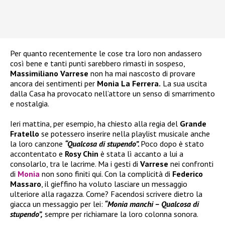
Per quanto recentemente le cose tra loro non andassero
così bene e tanti punti sarebbero rimasti in sospeso,
Massimiliano Varrese
non ha mai nascosto di provare
ancora dei sentimenti per
Monia La Ferrera.
La sua uscita
dalla Casa ha provocato nell’attore un senso di smarrimento
e nostalgia.
Ieri mattina, per esempio, ha chiesto alla regia del
Grande
Fratello
se potessero inserire nella playlist musicale anche
la loro canzone
“Qualcosa di stupendo”.
Poco dopo è stato
accontentato e
Rosy Chin
è stata lì accanto a lui a
consolarlo, tra le lacrime. Ma i gesti di
Varrese
nei confronti
di
Monia
non sono finiti qui. Con la complicità di
Federico
Massaro
, il gieffino ha voluto lasciare un messaggio
ulteriore alla ragazza. Come? Facendosi scrivere dietro la
giacca un messaggio per lei:
“Monia manchi – Qualcosa di
stupendo”,
sempre per richiamare la loro colonna sonora.