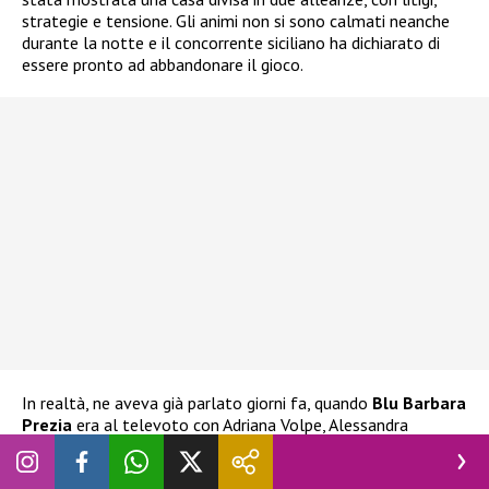
strategie e tensione. Gli animi non si sono calmati neanche
durante la notte e il concorrente siciliano ha dichiarato di
essere pronto ad abbandonare il gioco.
In realtà, ne aveva già parlato giorni fa, quando
Blu Barbara
Prezia
era al televoto con Adriana Volpe, Alessandra
Mussolini e Lucia Ilarido. L’ex tronista aveva già espresso
l’intenzione di ritirarsi
nel caso Blu fosse stata eliminata.