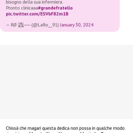
bisogno della sua infermiera.
Pronto clinicaaa
#grandefratello
pic.twitter.com/ESVbF82m1B
— RØ 🏳️‍🌈⃤── (@LaRo__91)
January 30, 2024
Chissà che magari questa dedica non possa in qualche modo