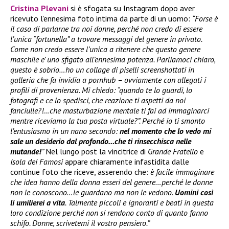
Cristina Plevani
si è sfogata su Instagram dopo aver
ricevuto l’ennesima foto intima da parte di un uomo:
“Forse è
il caso di parlarne tra noi donne, perché non credo di essere
l’unica “fortunella” a trovare messaggi del genere in privato.
Come non credo essere l’unica a ritenere che questo genere
maschile e’ uno sfigato all’ennesima potenza. Parliamoci chiaro,
questo è sobrio…ho un collage di piselli screenshottati in
galleria che fa invidia a pornhub – ovviamente con allegati i
profili di provenienza. Mi chiedo: “quando te lo guardi, lo
fotografi e ce lo spedisci, che reazione ti aspetti da noi
fanciulle?!…che masturbazione mentale ti fai ad immaginarci
mentre riceviamo la tua posta virtuale?”. Perché io ti smonto
l’entusiasmo in un nano secondo:
nel momento che lo vedo mi
sale un desiderio dal profondo…che ti rinsecchisca nelle
mutande!
”
Nel lungo post la vincitrice di
Grande Fratello
e
Isola dei Famosi
appare chiaramente infastidita dalle
continue foto che riceve, asserendo che:
è facile immaginare
che idea hanno della donna esseri del genere…perché le donne
non le conoscono…le guardano ma non le vedono.
Uomini così
li umilierei a vita
. Talmente piccoli e ignoranti e beati in questa
loro condizione perché non si rendono conto di quanto fanno
schifo. Donne, scrivetemi il vostro pensiero.”