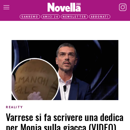
SANREMO
AMICI 24
NEWSLETTER
ABBONATI
REALITY
Varrese si fa scrivere una dedica
per Monia sulla giacca (VIDEO)