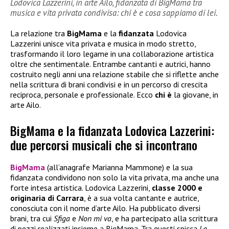
Lodovica Lazzerini, in arte Ailo, fidanzata di BigMama tra
musica e vita privata condivisa: chi è e cosa sappiamo di lei.
La relazione tra
BigMama
e la
fidanzata
Lodovica
Lazzerini unisce vita privata e musica in modo stretto,
trasformando il loro legame in una collaborazione artistica
oltre che sentimentale. Entrambe cantanti e autrici, hanno
costruito negli anni una relazione stabile che si riflette anche
nella scrittura di brani condivisi e in un percorso di crescita
reciproca, personale e professionale. Ecco
chi è
la giovane, in
arte Ailo.
BigMama e la fidanzata Lodovica Lazzerini:
due percorsi musicali che si incontrano
BigMama
(all’anagrafe Marianna Mammone) e la sua
fidanzata condividono non solo la vita privata, ma anche una
forte intesa artistica. Lodovica Lazzerini,
classe 2000 e
originaria di Carrara
, è a sua volta cantante e autrice,
conosciuta con il nome d’arte Ailo. Ha pubblicato diversi
brani, tra cui
Sfiga
e
Non mi va
, e ha partecipato alla scrittura
di pezzi realizzati insieme a BigMama. Tra questi spicca
La