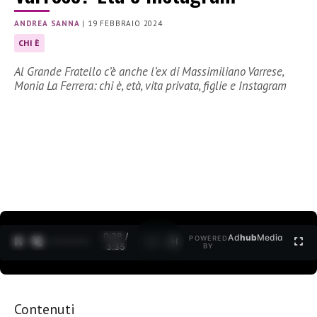
ANDREA SANNA
|
19 FEBBRAIO 2024
CHI È
Al Grande Fratello c’è anche l’ex di Massimiliano Varrese,
Monia La Ferrera: chi è, età, vita privata, figlie e Instagram
0:30 /
Ad
hub
Media
POWERED
1
/
2
3:35
BY
Contenuti