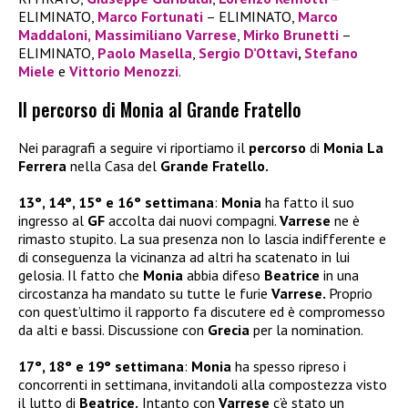
ELIMINATO,
Marco Fortunati
– ELIMINATO,
Marco
Maddaloni
,
Massimiliano Varrese
,
Mirko Brunetti
–
ELIMINATO,
Paolo Masella
,
Sergio D’Ottavi
,
Stefano
Miele
e
Vittorio Menozzi
.
Il percorso di Monia al Grande Fratello
Nei paragrafi a seguire vi riportiamo il
percorso
di
Monia La
Ferrera
nella Casa del
Grande Fratello.
13°, 14°, 15° e 16° settimana
:
Monia
ha fatto il suo
ingresso al
GF
accolta dai nuovi compagni.
Varrese
ne è
rimasto stupito. La sua presenza non lo lascia indifferente e
di conseguenza la vicinanza ad altri ha scatenato in lui
gelosia. Il fatto che
Monia
abbia difeso
Beatrice
in una
circostanza ha mandato su tutte le furie
Varrese.
Proprio
con quest’ultimo il rapporto fa discutere ed è compromesso
da alti e bassi. Discussione con
Grecia
per la nomination.
17°, 18° e 19° settimana
:
Monia
ha spesso ripreso i
concorrenti in settimana, invitandoli alla compostezza visto
il lutto di
Beatrice.
Intanto con
Varrese
c’è stato un