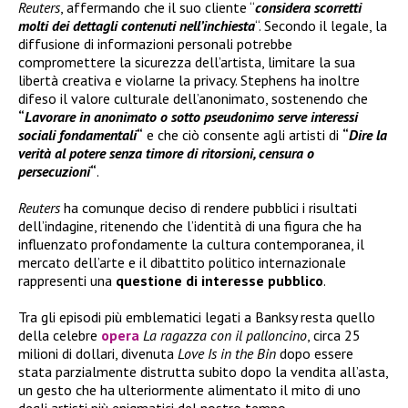
Reuters
, affermando che il suo cliente “
considera scorretti
molti dei dettagli contenuti nell’inchiesta
“. Secondo il legale, la
diffusione di informazioni personali potrebbe
compromettere la sicurezza dell’artista, limitare la sua
libertà creativa e violarne la privacy. Stephens ha inoltre
difeso il valore culturale dell’anonimato, sostenendo che
“
Lavorare in anonimato o sotto pseudonimo serve interessi
sociali fondamentali
“
e che ciò consente agli artisti di
“
Dire la
verità al potere senza timore di ritorsioni, censura o
persecuzioni
“
.
Reuters
ha comunque deciso di rendere pubblici i risultati
dell’indagine, ritenendo che l’identità di una figura che ha
influenzato profondamente la cultura contemporanea, il
mercato dell’arte e il dibattito politico internazionale
rappresenti una
questione di interesse pubblico
.
Tra gli episodi più emblematici legati a Banksy resta quello
della celebre
opera
La ragazza con il palloncino
, circa 25
milioni di dollari, divenuta
Love Is in the Bin
dopo essere
stata parzialmente distrutta subito dopo la vendita all’asta,
un gesto che ha ulteriormente alimentato il mito di uno
degli artisti più enigmatici del nostro tempo.