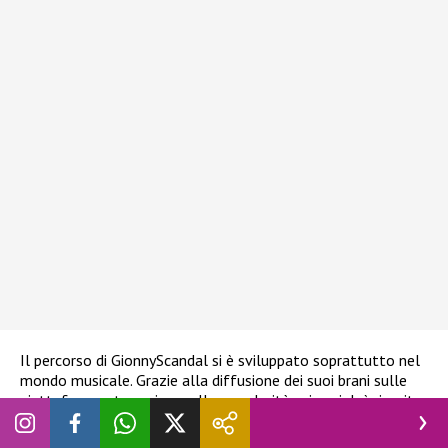
Il percorso di GionnyScandal si è sviluppato soprattutto nel
mondo musicale. Grazie alla diffusione dei suoi brani sulle
piattaforme streaming e alla popolarità sui social, è riuscito
a costruire una
carriera autonoma
, lontana dai circuiti
tradizionali ma molto efficace nel contesto digitale. La sua