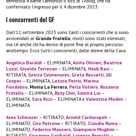
definitiva. A darne l’annuncio il sito di
TVBlog
, che ha
confermato l’ingresso per il 4 dicembre 2023.
I concorrenti del GF
Dall’11 settembre 2023 sono tanti i concorrenti che si sono
avvicendati al
Grande Fratello
, molti sono stati eliminati,
ma c’è anche chi ha deciso di porre fine al proprio percorso
anzitempo. Ecco tutti i concorrenti, dalle donne della Casa:
Angelica Baraldi
– ELIMINATA,
Anita Olivieri
,
Beatrice
Luzzi
,
Giselda Torresan
– ELIMINATA,
Heidi Baci
–
RITIRATA,
Grecia Colmenares
,
Greta Rossetti
,
Jill
Cooper
– ELIMINATA,
Letizia Petris
,
Marina
Fiordaliso
,
Monia La Ferrera
,
Perla
Vatiero
,
Rosanna
Fratello
– ELIMINATA,
Rosy Chin
,
Samira Lui
–
ELIMINATA,
Sara Ricci
– ELIMINATA e
Valentina Modini
–
ELIMINATA.
Alex Schwazer
– RITIRATO,
Arnold Cardaropoli
–
ELIMINATO,
Ciro Petrone
– RITIRATO,
Claudio Roma
–
ELIMINATO,
Federico Massaro
,
Giampiero Mughini
–
RITIRATO,
Giuseppe Garibaldi
,
Lorenzo Remotti
–