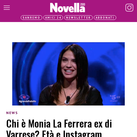
SANREMO
AMICI 24
NEWSLETTER
ABBONATI
NEWS
Chi è Monia La Ferrera ex di
Varrese? Età e Instagram