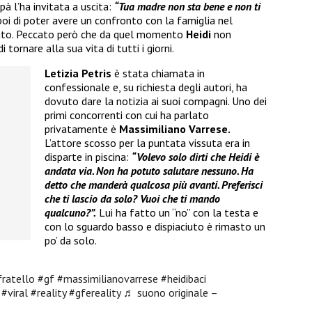
apà l’ha invitata a uscita:
“Tua madre non sta bene e non ti
 poi di poter avere un confronto con la famiglia nel
tato. Peccato però che da quel momento
Heidi
non
i tornare alla sua vita di tutti i giorni.
Letizia Petris
è stata chiamata in
confessionale e, su richiesta degli autori, ha
dovuto dare la notizia ai suoi compagni. Uno dei
primi concorrenti con cui ha parlato
privatamente è
Massimiliano Varrese.
L’attore scosso per la puntata vissuta era in
disparte in piscina:
“Volevo solo dirti che Heidi è
andata via. Non ha potuto salutare nessuno. Ha
detto che manderà qualcosa più avanti. Preferisci
che ti lascio da solo? Vuoi che ti mando
qualcuno?”.
Lui ha fatto un “no” con la testa e
con lo sguardo basso e dispiaciuto è rimasto un
po’ da solo.
ratello
#gf
#massimilianovarrese
#heidibaci
#viral
#reality
#gfereality
♬ suono originale –