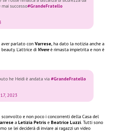
e mai successo
#GrandeFratello
3
 aver parlato con
Varrese,
ha dato la notizia anche a
beauty. L’attrice di
Vivere
è rimasta impietrita e non è
puto he Heidi è andata via
#GrandeFratello
 17, 2023
 sconvolto e non poco i concorrenti della Casa del
arrese
a
Letizia Petris
e
Beatrice Luzzi
. Tutti sono
mo se lei deciderà di inviare ai ragazzi un video