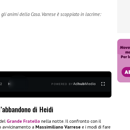
gli animi della Casa. Varrese è scoppiato in lacrime:
Ad
hub
Media
/
2
POWERED BY
l’abbandono di Heidi
del
Grande Fratello
nella notte. Il confronto con il
suo avvicinamento a
Massimiliano Varrese
e i modi di fare