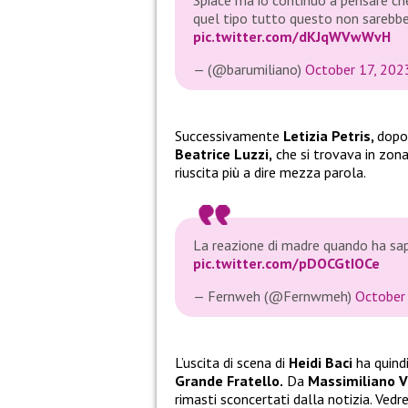
quel tipo tutto questo non sarebb
pic.twitter.com/dKJqWVwWvH
— (@barumiliano)
October 17, 202
Successivamente
Letizia Petris,
dopo
Beatrice Luzzi,
che si trovava in zona 
riuscita più a dire mezza parola.
La reazione di madre quando ha sa
pic.twitter.com/pDOCGtIOCe
— Fernweh (@Fernwmeh)
October
L’uscita di scena di
Heidi Baci
ha quindi
Grande Fratello.
Da
Massimiliano V
rimasti sconcertati dalla notizia. Vedre