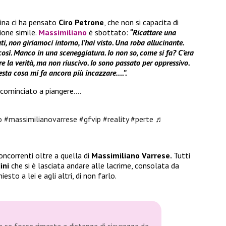
cina ci ha pensato
Ciro Petrone
, che non si capacita di
ione simile.
Massimiliano
è sbottato:
“Ricattare una
i, non giriamoci intorno, l’hai visto. Una roba allucinante.
osì. Manco in una sceneggiatura. Io non so, come si fa? C’era
e la verità, ma non riuscivo. Io sono passato per oppressivo.
esta cosa mi fa ancora più incazzare….”.
cominciato a piangere….
o
#massimilianovarrese
#gfvip
#reality
#perte
♬
oncorrenti oltre a quella di
Massimiliano Varrese.
Tutti
ini
che si è lasciata andare alle lacrime, consolata da
esto a lei e agli altri, di non farlo.
 se fosse rimasta a distanza di sicurezza da