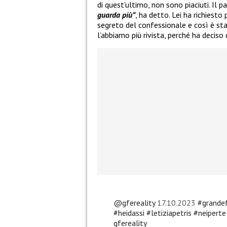
di quest’ultimo, non sono piaciuti. Il p
guarda più”
, ha detto. Lei ha richiesto
segreto del confessionale e così è s
l’abbiamo più rivista, perché ha deciso d
@gfereality
17.10.2023
#grandef
#heidassi
#letiziapetris
#neiperte
gfereality