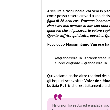
A seguire a raggiungere
Varrese
in pis
come possa essere arrivati a una decis
figlia di 26 anni così. Eravamo innamorat
Non avrei mai pensato di dire una roba c
qualcosa che mi puzzava. Io volevo capir
Quanto soffriva qui dentro, poverina. Qu
Poco dopo
Massimiliano Varrese
ha 
@grandesorella_
#grandefratell
suono originale – grandesorella_
Qui vediamo anche altre reazioni dei c
gli inquilini sconvolti e
Valentina Mod
Letizia Petris
che, esplicitamente a chi
Heidi non ha retto ed è andata via.
Spiace ma io continuo a pensare che