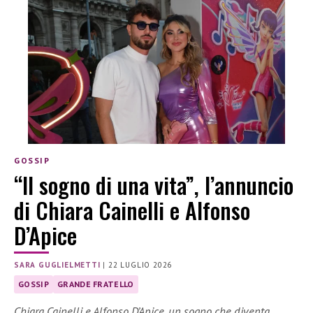
GOSSIP
“Il sogno di una vita”, l’annuncio
di Chiara Cainelli e Alfonso
D’Apice
SARA GUGLIELMETTI
|
22 LUGLIO 2026
GOSSIP
GRANDE FRATELLO
Chiara Cainelli e Alfonso D’Apice, un sogno che diventa