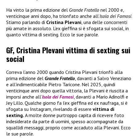
Ha vinto la prima edizione del
Grande Fratello
nel 2000 e,
venticinque anni dopo, ha trionfato anche all’
Isola dei Famosi
.
Stiamo parlando di
Cristina Plevani
, una delle concorrenti
più amate in assoluto. L’ex gieffina si è sfogata sui social, in
quanto vittima di sexting. Ecco le sue parole.
GF, Cristina Plevani vittima di sexting sui
social
Correva l’anno 2000 quando Cristina Plevani trionfò alla
prima edizione del
Grande Fratello
, davanti a Salvo Veneziano
e all’indimenticabile Pietro Taricone. Nel 2025, quindi
venticinque anni dopo quella vittoria, la Plevani è riuscita a
imporsi anche all’
Isola dei Famosi
, davanti a Mario Adinolfi e
Jey Lillo. Qualche giorno fa l’ex gieffina ed ex naufraga, si è
sfogata su Instagram, rivelando di essere
vittima di
sexting.
A molte donne purtroppo capita di ricevere foto
indesiderate da parte di uomini, spesso accompagnate da
squallidi messaggi, proprio come accaduto alla Plevani. Ecco
le sue parole.