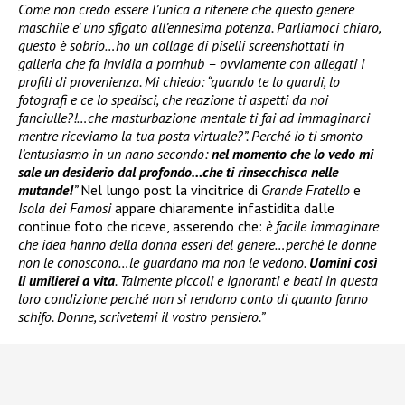
Come non credo essere l’unica a ritenere che questo genere
maschile e’ uno sfigato all’ennesima potenza. Parliamoci chiaro,
questo è sobrio…ho un collage di piselli screenshottati in
galleria che fa invidia a pornhub – ovviamente con allegati i
profili di provenienza. Mi chiedo: “quando te lo guardi, lo
fotografi e ce lo spedisci, che reazione ti aspetti da noi
fanciulle?!…che masturbazione mentale ti fai ad immaginarci
mentre riceviamo la tua posta virtuale?”. Perché io ti smonto
l’entusiasmo in un nano secondo:
nel momento che lo vedo mi
sale un desiderio dal profondo…che ti rinsecchisca nelle
mutande!
”
Nel lungo post la vincitrice di
Grande Fratello
e
Isola dei Famosi
appare chiaramente infastidita dalle
continue foto che riceve, asserendo che:
è facile immaginare
che idea hanno della donna esseri del genere…perché le donne
non le conoscono…le guardano ma non le vedono.
Uomini così
li umilierei a vita
. Talmente piccoli e ignoranti e beati in questa
loro condizione perché non si rendono conto di quanto fanno
schifo. Donne, scrivetemi il vostro pensiero.”