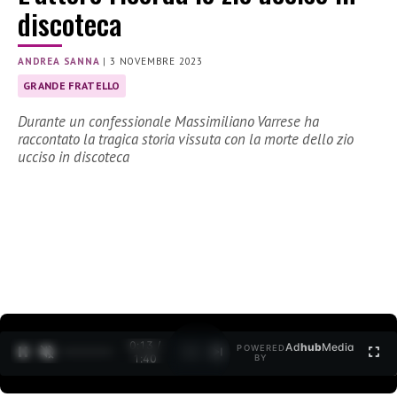
discoteca
ANDREA SANNA
|
3 NOVEMBRE 2023
GRANDE FRATELLO
Durante un confessionale Massimiliano Varrese ha
raccontato la tragica storia vissuta con la morte dello zio
ucciso in discoteca
0:15 /
Ad
hub
Media
POWERED
1
/
2
1:40
BY