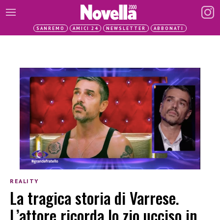
SANREMO
AMICI 24
NEWSLETTER
ABBONATI
REALITY
La tragica storia di Varrese.
L’attore ricorda lo zio ucciso in