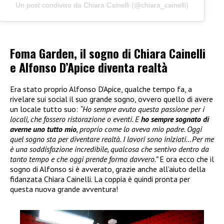
Un post condiviso da Chiara Cainelli (@chiara_cainelli)
Foma Garden, il sogno di Chiara Cainelli
e Alfonso D’Apice diventa realtà
Era stato proprio Alfonso D’Apice, qualche tempo fa, a
rivelare sui social il suo grande sogno, ovvero quello di avere
un locale tutto suo:
“Ho sempre avuto questa passione per i
locali, che fossero ristorazione o eventi. E
ho sempre sognato di
averne uno tutto mio
, proprio come lo aveva mio padre. Oggi
quel sogno sta per diventare realtà. I lavori sono iniziati…Per me
è una soddisfazione incredibile, qualcosa che sentivo dentro da
tanto tempo e che oggi prende forma davvero.”
E ora ecco che il
sogno di Alfonso si è avverato, grazie anche all’aiuto della
fidanzata Chiara Cainelli. La coppia è quindi pronta per
questa nuova grande avventura!