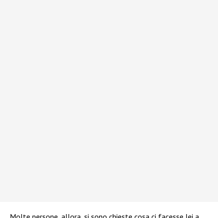
Molte persone, allora, si sono chieste cosa ci facesse lei a