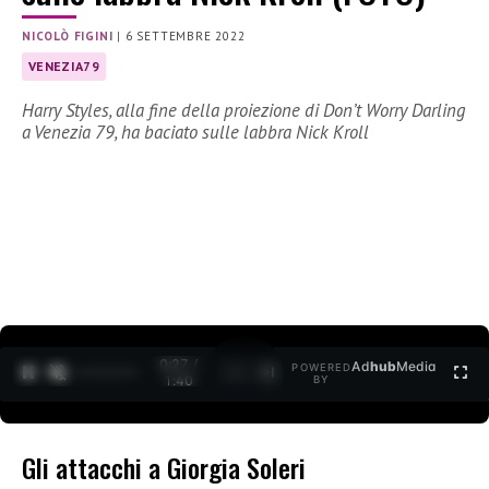
NICOLÒ FIGINI
|
6 SETTEMBRE 2022
VENEZIA79
Harry Styles, alla fine della proiezione di Don’t Worry Darling
a Venezia 79, ha baciato sulle labbra Nick Kroll
0:27 /
Ad
hub
Media
POWERED
1
/
2
1:40
BY
Gli attacchi a Giorgia Soleri