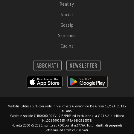
Reality
Social
Gossip
Sanremo
Cucina
ABBONATI
NEWSLETTER
Visibilia Editrice S.r.l.
con sede in Via Privata Giovannino De Grassi 12/12A, 20123
Milano.
Capitale sociale € 100.000,00 I.V. - C.F./P.IVA ed iscrizione alla C.C.I.A.A. di Milano
N.10269990965 - REA MI-2519578.
Novella 2000 © 2026. Iscritta al ROC con il n.37767. Tutti i diritti di proprietà
letteraria ed artistica riservati.