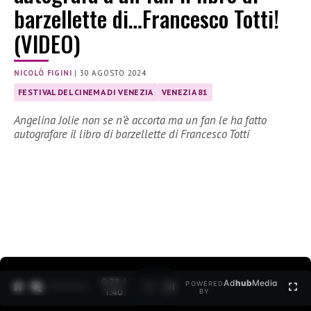
barzellette di…Francesco Totti!
(VIDEO)
NICOLÒ FIGINI
|
30 AGOSTO 2024
FESTIVAL DEL CINEMA DI VENEZIA
VENEZIA 81
Angelina Jolie non se n’è accorta ma un fan le ha fatto
autografare il libro di barzellette di Francesco Totti
0:30 /
Ad
hub
Media
POWERED
1
/
2
1:40
BY