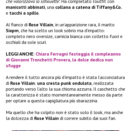
che valorizzava la silhouette”.
Ha completato l’outfit con
manicotti abbinati
, una
collana a catena di Tiffany&Co.
e
tacchi a spillo
.
Al fianco di
Rose Villain
, in un’apparizione rara, il marito
Sixpm
, che ha scelto un look sobrio ma d’impatto:
completo nero oversize, camicia bianca con colletto fuori e
occhiali da sole scuri.
LEGGI ANCHE
:
Chiara Ferragni festeggia il compleanno
di Giovanni Tronchetti Provera, la dolce dedica non
sfugge
A rendere il tutto ancora più d’impatto è stata l’acconciatura
di
Rose Villain
:
una cresta punk ondulata
, realizzata
portando verso l’alto la sua chioma azzurra. Il caschetto che
la caratterizza è stato momentaneamente messo da parte
per optare a questa capigliatura più sbarazzina.
Ma quello che ha colpito non è stato solo il look, ma anche
la dolcezza di
Rose Villain
di correre subito dai suoi fan.