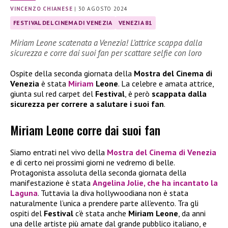
VINCENZO CHIANESE
|
30 AGOSTO 2024
FESTIVAL DEL CINEMA DI VENEZIA
VENEZIA 81
Miriam Leone scatenata a Venezia! L’attrice scappa dalla
sicurezza e corre dai suoi fan per scattare selfie con loro
Ospite della seconda giornata della
Mostra del Cinema di
Venezia
è stata
Miriam
Leone
. La celebre e amata attrice,
giunta sul red carpet del
Festival
, è però
scappata dalla
sicurezza per correre a salutare i suoi fan
.
Miriam Leone corre dai suoi fan
Siamo entrati nel vivo della
Mostra del Cinema di Venezia
e di certo nei prossimi giorni ne vedremo di belle.
Protagonista assoluta della seconda giornata della
manifestazione è stata
Angelina Jolie
, che ha incantato la
Laguna
. Tuttavia la diva hollywoodiana non è stata
naturalmente l’unica a prendere parte all’evento. Tra gli
ospiti del
Festival
c’è stata anche
Miriam Leone
, da anni
una delle artiste più amate dal grande pubblico italiano, e