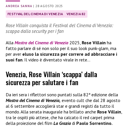
ANDREA SANNA
|
28 AGOSTO 2025
FESTIVAL DEL CINEMA DI VENEZIA
VENEZIA 82
Rose Villain conquista il Festival del Cinema di Venezia:
scappa dalla security per i fan
Alla
Mostra del Cinema
di Venezia
2025,
Rose Villain
ha
fatto parlare di sé non solo per il suo look punk-glam, ma
per aver
eluso la sicurezza per correre ad abbracciare i
suoi fan
. Il video è diventato virale in rete…
Venezia, Rose Villain ‘scappa’ dalla
sicurezza per salutare i fan
Da ieri sera i riflettori sono puntati sulla 82ª edizione della
Mostra del Cinema di Venezia,
evento cult che dal 28 agosto
al 6 settembre accoglierà star e grandi registi da tutto il
mondo. Alla serata inaugurale ha brillato anche
Rose Villain
,
tra le ospiti più attese, che ha calcato il red carpet prima
della proiezione del film
La Grazia
di
Paolo Sorrentino.