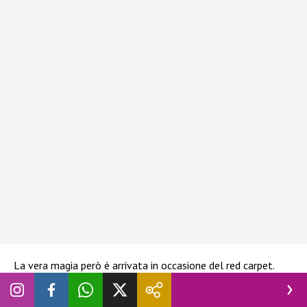
La vera magia però è arrivata in occasione del red carpet.
Angelina Jolie
infatti ha sfoggiato un abito color
biscotti di
Tamara Ralph
. Il lungo vestito, ricco di drappeggi
e composto anche da una gonna che si espande in un mini