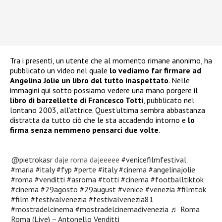
Tra i presenti, un utente che al momento rimane anonimo, ha
pubblicato un video nel quale
lo vediamo far firmare ad
Angelina Jolie un libro del tutto inaspettato
. Nelle
immagini qui sotto possiamo vedere una mano porgere il
libro di barzellette di Francesco Totti
, pubblicato nel
lontano 2003, all’attrice. Quest’ultima sembra abbastanza
distratta da tutto ciò che le sta accadendo intorno e
lo
firma senza nemmeno pensarci due volte
.
@pietrokasr
daje roma dajeeeee
#venicefilmfestival
#maria
#italy
#fyp
#perte
#italy
#cinema
#angelinajolie
#roma
#venditti
#asroma
#totti
#cinema
#footballtiktok
#cinema
#29agosto
#29august
#venice
#venezia
#filmtok
#film
#festivalvenezia
#festivalvenezia81
#mostradelcinema
#mostradelcinemadivenezia
♬ Roma
Roma (Live) – Antonello Venditti