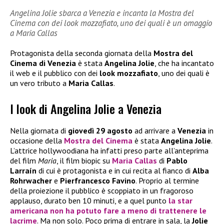
Angelina Jolie sbarca a Venezia e incanta la Mostra del
Cinema con dei look mozzafiato, uno dei quali è un omaggio
a Maria Callas
Protagonista della seconda giornata della
Mostra del
Cinema di Venezia
è stata
Angelina Jolie
, che ha incantato
il web e il pubblico con dei
look mozzafiato
, uno dei quali è
un vero tributo a
Maria Callas
.
I look di Angelina Jolie a Venezia
Nella giornata di
giovedì 29 agosto
ad arrivare a
Venezia
in
occasione della
Mostra del Cinema
è stata
Angelina Jolie
.
L’attrice hollywoodiana ha infatti preso parte all’anteprima
del film
Maria
, il film biopic su
Maria Callas
di
Pablo
Larraín
di cui è protagonista e in cui recita al fianco di
Alba
Rohrwacher
e
Pierfrancesco Favino
. Proprio al termine
della proiezione il pubblico è scoppiato in un fragoroso
applauso, durato ben 10 minuti, e a quel punto
la star
americana non ha potuto fare a meno di trattenere le
lacrime
. Ma non solo. Poco prima di entrare in sala, la
Jolie