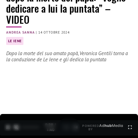
dedicare a lui la puntata” –
VIDEO
ANDREA SANNA
|
14 OTTOBRE 2024
LE IENE
Dopo la morte del suo amato papà, Veronica Gentili torna a
la conduzione de Le Iene e gli dedica la puntata
0:29 /
Ad
hub
Media
POWERED
1
/
2
1:40
BY