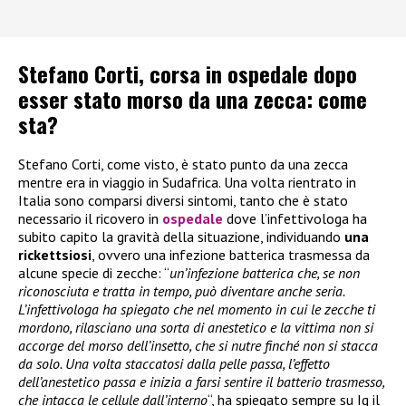
Stefano Corti, corsa in ospedale dopo
esser stato morso da una zecca: come
sta?
Stefano Corti, come visto, è stato punto da una zecca
mentre era in viaggio in Sudafrica. Una volta rientrato in
Italia sono comparsi diversi sintomi, tanto che è stato
necessario il ricovero in
ospedale
dove l’infettivologa ha
subito capito la gravità della situazione, individuando
una
rickettsiosi
, ovvero una infezione batterica trasmessa da
alcune specie di zecche: “
un’infezione batterica che, se non
riconosciuta e tratta in tempo, può diventare anche seria.
L’infettivologa ha spiegato che nel momento in cui le zecche ti
mordono, rilasciano una sorta di anestetico e la vittima non si
accorge del morso dell’insetto, che si nutre finché non si stacca
da solo. Una volta staccatosi dalla pelle passa, l’effetto
dell’anestetico passa e inizia a farsi sentire il batterio trasmesso,
che intacca le cellule dall’interno
“, ha spiegato sempre su Ig il