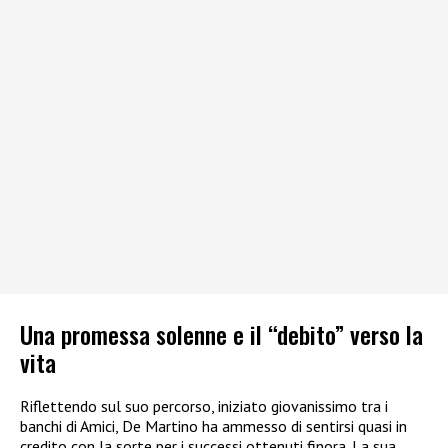
Una promessa solenne e il “debito” verso la
vita
Riflettendo sul suo percorso, iniziato giovanissimo tra i
banchi di Amici, De Martino ha ammesso di sentirsi quasi in
credito con la sorte per i successi ottenuti finora. La sua