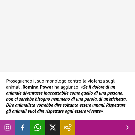
Proseguendo il suo monologo contro la violenza sugli
animali,
Romina Power
ha aggiunto:
«Se il dolore di un
animale diventasse inaccettabile come quello di una persona,
non ci sarebbe bisogno nemmeno di una parola, di un’etichetta.
Dire animalista vorrebbe dire soltanto essere umani. Rispettare
gli animali vuol dire rispettare ogni essere vivente»
.
LEGGI ANCHE
:
Michele Bravi svela cosa succede davvero
nel backstage di Sanremo: “Bel clima tra i cantanti? Che