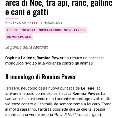
arca di Noè, tra api, rane, galline
e cani e gatti
VINCENZO CHIANESE
|
2 MARZO 2026
LE IENE
NOVELLA
NOVELLA 2000
NOVELLA2000
ROMINA POWER
Le parole della cantante
Ospite a
Le Iene
,
Romina Power
ha tenuto un toccante
monologo rivolto alla violenza contro gli animali.
Il monologo di Romina Power
Ieri sera, nel corso della nuova puntata de
Le Iene
, ad
arrivare in studio come ospite è stata
Romina Power
. La
cantante ha così tenuto un toccante monologo rivolto alla
violenza contro gli animali, da sempre tema a lei caro. Come
in molti sapranno, l’artista possiede quella che lei stessa
definisce una vera e propria
“Arca di Noè”
, tra cani, gatti,