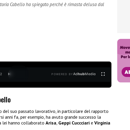
ctoria Cabello ha spiegato perché è rimasta delusa dal
Ad
hub
Media
/
2
POWERED BY
bello
 del suo passato lavorativo, in particolare del rapporto
ersi anni fa, per esempio, ha avuto grande successo la
 a lei hanno collaborato
Arisa
,
Geppi Cuccciari
e
Virginia