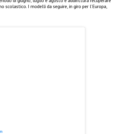
periodo di giugno, luglio e agosto e addirittura recuperare
 scolastico. I modelli da seguire, in giro per l’Europa,
am