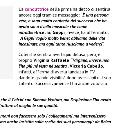
La
conduttrice
della prima ha detto di sentirla
ancora oggi tramite messaggio: “
È
una persona
vera, e sono molto contenta del successo che ha
avuto sia a livello musicale che come
intrattenitrice
“. Su
Geppi
, invece, ha affermato:
“
A Geppi voglio molto bene: abbiamo delle vite
incasinate, ma ogni tanto riusciamo a vederci
“.
Colei che sembra averla più delusa, però, è
proprio
Virginia Raffaele
: “
Virginia, invece, non
l’ho più né vista né sentita
“.
Victoria Cabello
,
infatti, afferma di averla lanciata in TV
dandole grande visibilità dopo aver capito il suo
talento. Successivamente l’ha anche voluta a
i che il Calcio’ con Simona Ventura, ma l’esplosione l’ha avuta
uttare al meglio le sue qualità.
ntani non facessero solo i collegamenti ma intervenissero
iamo anche insistito sulla scelta dei suoi personaggi: da Belen