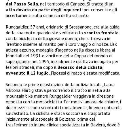
del Passo Sella
, nel territorio di Canazei. Si tratta di un
atto dovuto da parte degli inquirenti
per consentire gli
accertamenti sulla dinamica dello schianto.
Runggaldier, 57 anni, originario di Bressanone, era alla guida
della sua moto quando si è verificato lo
scontro frontale
con la bicicletta della giovane donna, che si trovava in
Trentino insieme al marito per il loro viaggio di nozze. L’ex
atleta azzurro, medaglia d’argento nella discesa libera ai
Mondiali del 1991 e vincitore della Coppa del mondo di
supergigante nel 1995, inizialmente risultava indagato per
lesioni stradali, ma dopo il
decesso della ciclista
,
avvenuto il 12 luglio
, l’ipotesi di reato è stata modificata.
Secondo le prime ricostruzioni della polizia locale, Laura
Viktoria Härtig stava percorrendo il tratto in sella alla
mountain bike mentre Runggaldier viaggiava in direzione
opposta con la motocicletta. Per motivi ancora da chiarire, i
due mezzi si sono scontrati frontalmente, finendo entrambi
sull’asfalto. La ciclista è stata soccorsa e trasportata
inizialmente all’ospedale di Bolzano, prima del
trasferimento in una clinica specializzata in Baviera, dove è