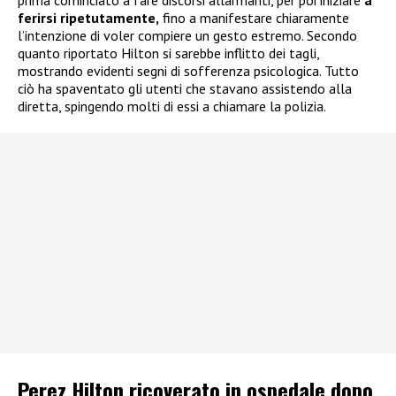
prima cominciato a fare discorsi allarmanti, per poi iniziare
a
ferirsi ripetutamente,
fino a manifestare chiaramente
l’intenzione di voler compiere un gesto estremo. Secondo
quanto riportato Hilton si sarebbe inflitto dei tagli,
mostrando evidenti segni di sofferenza psicologica. Tutto
ciò ha spaventato gli utenti che stavano assistendo alla
diretta, spingendo molti di essi a chiamare la polizia.
Perez Hilton ricoverato in ospedale dopo