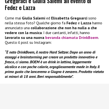
Gregoraci e Giulia Salemi all’evento di
Fedez e Lazza
Come mai
Giulia Salemi
ed
Elisabetta Gregoarci
sono
nella stessa foto? Qualche giorno fa
Fedez
e
Lazza
hanno
annunciato una
collaborazione che non ha nulla a che
vedere con la musica
. I due cantanti, infatti, hanno
lavorato su una nuova
bevanda chiamata DrinkBoem
.
Questo il post su Instagram:
“È nato DrinkBoem, il nostro Hard Seltzer. Dopo un anno di
assaggi e brainstorming per creare un prodotto innovativo e
fresco, ci siamo. BOEM è un drink in lattina, leggermente
alcolico e con poche calorie, orgogliosamente made in Italy. Il
primo gusto che lanceremo a Giugno è zenzero. Prodotto vietato
ai minori di 18 anni. Bevi responsabilmente”.