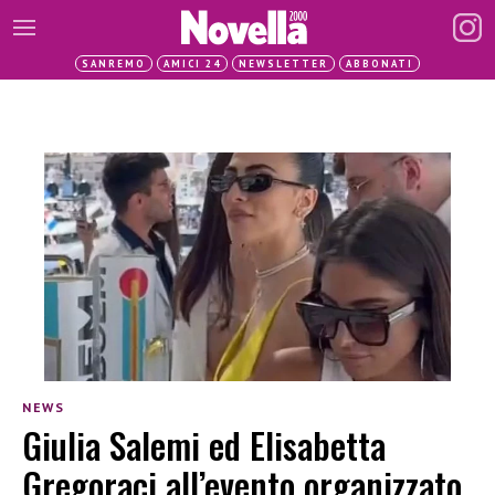
SANREMO
AMICI 24
NEWSLETTER
ABBONATI
NEWS
Giulia Salemi ed Elisabetta
Gregoraci all’evento organizzato