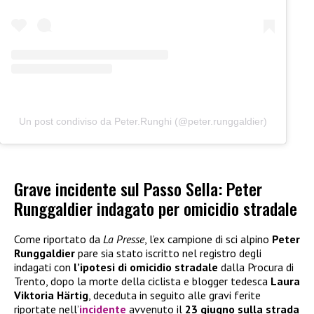
Un post condiviso da Peter.Runghi (@peter.runggaldier)
Grave incidente sul Passo Sella: Peter
Runggaldier indagato per omicidio stradale
Come riportato da
La Presse
, l’ex campione di sci alpino
Peter
Runggaldier
pare sia stato iscritto nel registro degli
indagati con
l’ipotesi di omicidio stradale
dalla Procura di
Trento, dopo la morte della ciclista e blogger tedesca
Laura
Viktoria Härtig
, deceduta in seguito alle gravi ferite
riportate nell’
incidente
avvenuto il
23 giugno sulla strada