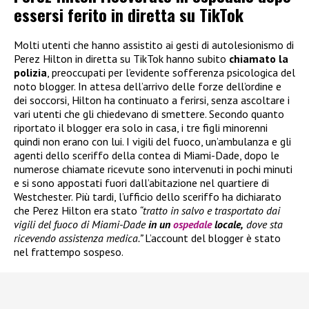
essersi ferito in diretta su TikTok
Molti utenti che hanno assistito ai gesti di autolesionismo di
Perez Hilton in diretta su TikTok hanno subito
chiamato la
polizia
, preoccupati per l’evidente sofferenza psicologica del
noto blogger. In attesa dell’arrivo delle forze dell’ordine e
dei soccorsi, Hilton ha continuato a ferirsi, senza ascoltare i
vari utenti che gli chiedevano di smettere. Secondo quanto
riportato il blogger era solo in casa, i tre figli minorenni
quindi non erano con lui. I vigili del fuoco, un’ambulanza e gli
agenti dello sceriffo della contea di Miami-Dade, dopo le
numerose chiamate ricevute sono intervenuti in pochi minuti
e si sono appostati fuori dall’abitazione nel quartiere di
Westchester. Più tardi, l’ufficio dello sceriffo ha dichiarato
che Perez Hilton era stato
“tratto in salvo e trasportato dai
vigili del fuoco di Miami-Dade
in un
ospedale
locale,
dove sta
ricevendo assistenza medica.”
L’account del blogger è stato
nel frattempo sospeso.