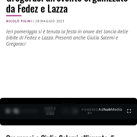
da Fedez e Lazza
NICOLÒ FIGINI
|
28 MAGGIO 2023
Ieri pomeriggio si è tenuta la festa in onore del lancio delle
bibite di Fedez e Lazza. Presenti anche Giulia Salemi e
Gregoraci
0:28 /
Ad
hub
Media
POWERED
1
/
2
3:35
BY