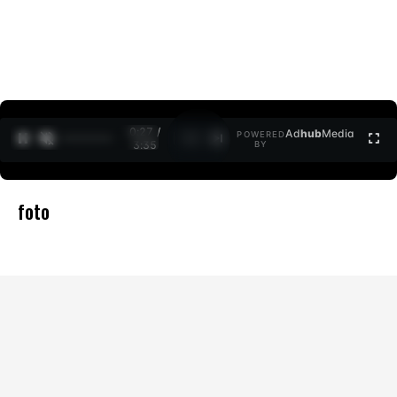
0:27 /
Ad
hub
Media
POWERED
1
/
2
3:35
BY
foto