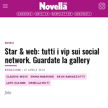
SANREMO
AMICI 24
NEWSLETTER
ABBONATI
NEWS
Star & web: tutti i vip sui social
network. Guardate la gallery
REDAZIONE
|
13 APRILE 2016
CLAUDIO-BISIO
EMMA MARRONE
EROS RAMAZZOTTI
LAPO ELKANN
ORNELLA MUTI
foto