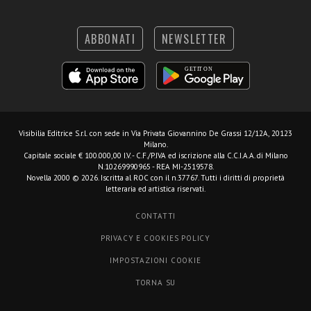
ABBONATI
NEWSLETTER
Visibilia Editrice S.r.l.
con sede in Via Privata Giovannino De Grassi 12/12A, 20123
Milano.
Capitale sociale € 100.000,00 I.V. - C.F./P.IVA ed iscrizione alla C.C.I.A.A. di Milano
N.10269990965 - REA MI-2519578.
Novella 2000 © 2026. Iscritta al ROC con il n.37767. Tutti i diritti di proprietà
letteraria ed artistica riservati.
CONTATTI
PRIVACY E COOKIES POLICY
IMPOSTAZIONI COOKIE
TORNA SU