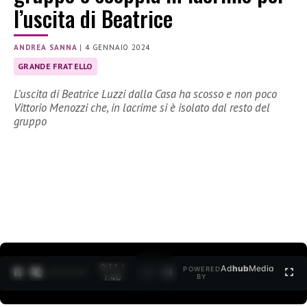
l’uscita di Beatrice
ANDREA SANNA
|
4 GENNAIO 2024
GRANDE FRATELLO
L’uscita di Beatrice Luzzi dalla Casa ha scosso e non poco
Vittorio Menozzi che, in lacrime si è isolato dal resto del
gruppo
0:13 /
Ad
hub
Media
POWERED
1
/
2
1:40
BY