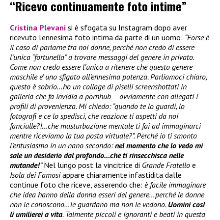
“Ricevo continuamente foto intime”
Cristina Plevani
si è sfogata su Instagram dopo aver
ricevuto l’ennesima foto intima da parte di un uomo:
“Forse è
il caso di parlarne tra noi donne, perché non credo di essere
l’unica “fortunella” a trovare messaggi del genere in privato.
Come non credo essere l’unica a ritenere che questo genere
maschile e’ uno sfigato all’ennesima potenza. Parliamoci chiaro,
questo è sobrio…ho un collage di piselli screenshottati in
galleria che fa invidia a pornhub – ovviamente con allegati i
profili di provenienza. Mi chiedo: “quando te lo guardi, lo
fotografi e ce lo spedisci, che reazione ti aspetti da noi
fanciulle?!…che masturbazione mentale ti fai ad immaginarci
mentre riceviamo la tua posta virtuale?”. Perché io ti smonto
l’entusiasmo in un nano secondo:
nel momento che lo vedo mi
sale un desiderio dal profondo…che ti rinsecchisca nelle
mutande!
”
Nel lungo post la vincitrice di
Grande Fratello
e
Isola dei Famosi
appare chiaramente infastidita dalle
continue foto che riceve, asserendo che:
è facile immaginare
che idea hanno della donna esseri del genere…perché le donne
non le conoscono…le guardano ma non le vedono.
Uomini così
li umilierei a vita
. Talmente piccoli e ignoranti e beati in questa