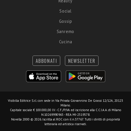
Reality
Social
Gossip
Sanremo
Cucina
ABBONATI
NEWSLETTER
Visibilia Editrice S.r.l.
con sede in Via Privata Giovannino De Grassi 12/12A, 20123
Milano.
Capitale sociale € 100.000,00 I.V. - C.F./P.IVA ed iscrizione alla C.C.I.A.A. di Milano
N.10269990965 - REA MI-2519578.
Novella 2000 © 2026. Iscritta al ROC con il n.37767. Tutti i diritti di proprietà
letteraria ed artistica riservati.