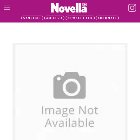
SANREMO
AMICI 24
NEWSLETTER
ABBONATI