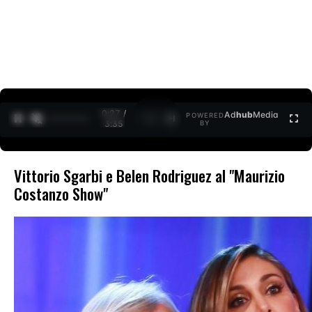
0:28 /
Ad
hub
Media
POWERED
1
/
2
3:35
BY
Vittorio Sgarbi e Belen Rodriguez al "Maurizio
Costanzo Show"