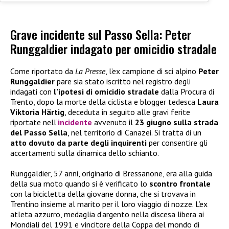
Grave incidente sul Passo Sella: Peter
Runggaldier indagato per omicidio stradale
Come riportato da
La Presse
, l’ex campione di sci alpino
Peter
Runggaldier
pare sia stato iscritto nel registro degli
indagati con
l’ipotesi di omicidio stradale
dalla Procura di
Trento, dopo la morte della ciclista e blogger tedesca
Laura
Viktoria Härtig
, deceduta in seguito alle gravi ferite
riportate nell’
incidente
avvenuto il
23 giugno sulla strada
del Passo Sella
, nel territorio di Canazei. Si tratta di un
atto dovuto da parte degli inquirenti
per consentire gli
accertamenti sulla dinamica dello schianto.
Runggaldier, 57 anni, originario di Bressanone, era alla guida
della sua moto quando si è verificato lo
scontro frontale
con la bicicletta della giovane donna, che si trovava in
Trentino insieme al marito per il loro viaggio di nozze. L’ex
atleta azzurro, medaglia d’argento nella discesa libera ai
Mondiali del 1991 e vincitore della Coppa del mondo di