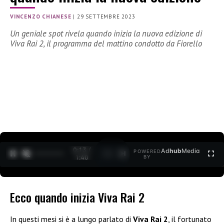
VINCENZO CHIANESE
|
29 SETTEMBRE 2023
Un geniale spot rivela quando inizia la nuova edizione di
Viva Rai 2, il programma del mattino condotto da Fiorello
0:14 /
Ad
hub
Media
POWERED
1
/
2
1:40
BY
Ecco quando inizia Viva Rai 2
In questi mesi si è a lungo parlato di
Viva Rai 2
, il fortunato