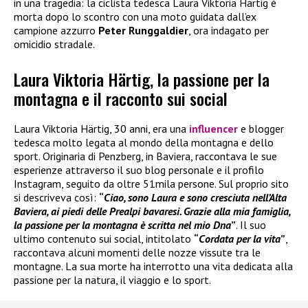
in una tragedia: la ciclista tedesca Laura Viktoria Härtig è
morta dopo lo scontro con una moto guidata dall’ex
campione azzurro
Peter Runggaldier
, ora indagato per
omicidio stradale.
Laura Viktoria Härtig, la passione per la
montagna e il racconto sui social
Laura Viktoria Härtig, 30 anni, era una
influencer
e blogger
tedesca molto legata al mondo della montagna e dello
sport. Originaria di Penzberg, in Baviera, raccontava le sue
esperienze attraverso il suo blog personale e il profilo
Instagram, seguito da oltre 51mila persone. Sul proprio sito
si descriveva così:
“
Ciao, sono Laura e sono cresciuta nell’Alta
Baviera, ai piedi delle Prealpi bavaresi. Grazie alla mia famiglia,
la passione per la montagna è scritta nel mio Dna
”
. Il suo
ultimo contenuto sui social, intitolato
“
Cordata per la vita
”
,
raccontava alcuni momenti delle nozze vissute tra le
montagne. La sua morte ha interrotto una vita dedicata alla
passione per la natura, il viaggio e lo sport.