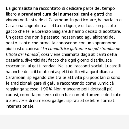
La giornalista ha raccontato di dedicare parte del tempo
libero a
prendersi cura dei numerosi cani e gatti
che
vivono nelle strade di Caramoan. In particolare, ha parlato di
Cara, una cagnolina affetta da tigna, e di Lost, un piccolo
gatto che lei e Lorenzo Biagiarelli hanno deciso di adottare.
Un gesto che non è passato inosservato agli abitanti del
posto, tanto che ormai la conoscono con un soprannome
piuttosto curioso. “
La conduttrice gattara e un po’ stramba de
L’Isola dei Famosi
“, così viene chiamata dagli abitanti della
cittadina, divertiti dal fatto che ogni giorno distribuisca
croccantini ai gatti randagi. Nei suoi racconti social, Lucarelli
ha anche descritto alcuni aspetti della vita quotidiana a
Caramoan, spiegando che tra le attività più popolari ci sono
le tradizionali gare di galli e raccontando come l’umidità
raggiunga spesso il 90%. Non mancano poi i dettagli più
curiosi, come la presenza di un bar completamente dedicato
a
Survivor
e di numerosi gadget ispirati al celebre format
internazionale.