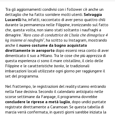
Tra gli aggiornamenti condivisi con i follower c’è anche un
dettaglio che ha fatto sorridere molti utenti.
Selvaggia
Lucarelli
ha, infatti, raccontato di aver perso quattro chili
durante la permanenza nelle Filippine, ironizzando sul fatto
che, questa volta, non siano stati soltanto i naufraghi a
dimagrire. “
Raro caso di conduttrice de L’Isola che dimagrisce 4
kg insieme ai naufraghi
“, ha scritto su Instagram, mostrando
anche il
nuovo costume da bagno acquistato
direttamente in aeroporto
dopo essersi resa conto di aver
dimenticato il suo a Milano. Tra le cose che più apprezza di
questa esperienza ci sono il mare cristallino, il cielo delle
Filippine e le caratteristiche
banka
, le tradizionali
imbarcazioni locali utilizzate ogni giorno per raggiungere il
set del programma.
Nel frattempo, le registrazioni del reality stanno entrando
nella fase decisiva. Secondo il calendario anticipato nelle
scorse settimane da Fanpage, il programma dovrebbe
concludere le riprese a metà luglio
, dopo undici puntate
registrate direttamente a Caramoan. Se questa tabella di
marcia verrà confermata, in questi giorni sarebbe iniziata la