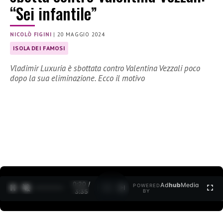
“Sei infantile”
NICOLÒ FIGINI
|
20 MAGGIO 2024
ISOLA DEI FAMOSI
Vladimir Luxuria è sbottata contro Valentina Vezzali poco
dopo la sua eliminazione. Ecco il motivo
0:22 /
Ad
hub
Media
POWERED
1
/
2
3:35
BY