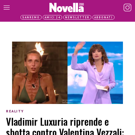
SANREMO
AMICI 24
NEWSLETTER
ABBONATI
REALITY
Vladimir Luxuria riprende e
sbotta contro Valentina Vezzali: