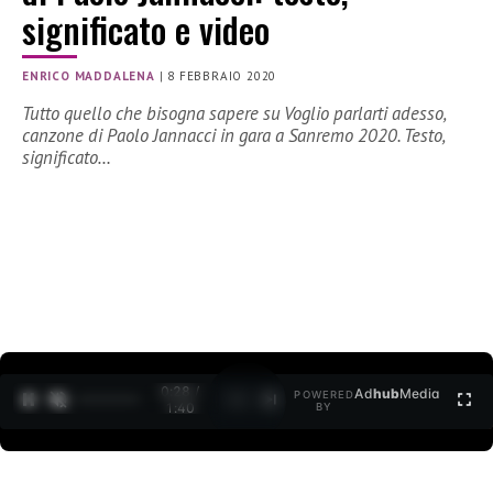
significato e video
ENRICO MADDALENA
|
8 FEBBRAIO 2020
Tutto quello che bisogna sapere su Voglio parlarti adesso,
canzone di Paolo Jannacci in gara a Sanremo 2020. Testo,
significato…
0:29 /
Ad
hub
Media
POWERED
1
/
2
1:40
BY