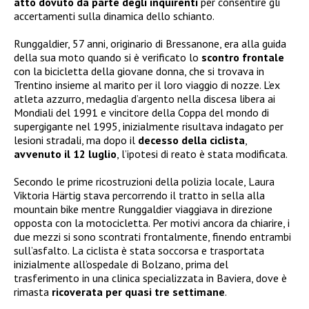
atto dovuto da parte degli inquirenti
per consentire gli
accertamenti sulla dinamica dello schianto.
Runggaldier, 57 anni, originario di Bressanone, era alla guida
della sua moto quando si è verificato lo
scontro frontale
con la bicicletta della giovane donna, che si trovava in
Trentino insieme al marito per il loro viaggio di nozze. L’ex
atleta azzurro, medaglia d’argento nella discesa libera ai
Mondiali del 1991 e vincitore della Coppa del mondo di
supergigante nel 1995, inizialmente risultava indagato per
lesioni stradali, ma dopo il
decesso della ciclista
,
avvenuto il 12 luglio
, l’ipotesi di reato è stata modificata.
Secondo le prime ricostruzioni della polizia locale, Laura
Viktoria Härtig stava percorrendo il tratto in sella alla
mountain bike mentre Runggaldier viaggiava in direzione
opposta con la motocicletta. Per motivi ancora da chiarire, i
due mezzi si sono scontrati frontalmente, finendo entrambi
sull’asfalto. La ciclista è stata soccorsa e trasportata
inizialmente all’ospedale di Bolzano, prima del
trasferimento in una clinica specializzata in Baviera, dove è
rimasta
ricoverata per quasi tre settimane
.