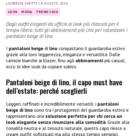
LUCREZIA CIOTTI
|
8 AGOSTO 2026
LOOK
MODA
TREND 2026
Dagli outfit eleganti da ufficio ai look più rilassati per il
tempo libero: tutti gli abbinamenti più chic per valorizzare i
pantaloni beige di lino.
I
pantaloni beige
di
lino
conquistano il guardaroba estivo
grazie alla loro leggerezza, eleganza e versatilità. Dalle
camicie bianche ai blazer, fino agli
abbinamenti
più casual,
ecco le idee look da copiare subito.
Pantaloni beige di lino, il capo must have
dell’estate: perché sceglierli
Leggeri, raffinati e incredibilmente versatili: i
pantaloni
beige di lino
sono tra i protagonisti del guardaroba estivo e
rappresentano una
soluzione perfetta per chi cerca un
look elegante senza rinunciare alla comodità
. Grazie alla
tonalità neutra e al tessuto naturale, questo capo riesce a
creare outfit sofisticati ma allo stesso tempo semplici,