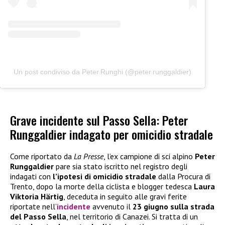
Un post condiviso da Peter.Runghi (@peter.runggaldier)
Grave incidente sul Passo Sella: Peter
Runggaldier indagato per omicidio stradale
Come riportato da
La Presse
, l’ex campione di sci alpino
Peter
Runggaldier
pare sia stato iscritto nel registro degli
indagati con
l’ipotesi di omicidio stradale
dalla Procura di
Trento, dopo la morte della ciclista e blogger tedesca
Laura
Viktoria Härtig
, deceduta in seguito alle gravi ferite
riportate nell’
incidente
avvenuto il
23 giugno sulla strada
del Passo Sella
, nel territorio di Canazei. Si tratta di un