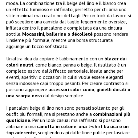
moda. La combinazione tra il beige del lino e il bianco crea
un effetto luminoso e raffinato, perfetto per chi ama uno
stile minimal ma curato nei dettagli. Per un look da lavoro si
può scegliere una camicia dal taglio leggermente oversize,
infilata dentro il pantalone e completata da una cintura
sottile.
Mocassini, ballerine o décolleté
possono rendere
l’insieme più formale, mentre una borsa strutturata
aggiunge un tocco sofisticato.
Un’altra idea da copiare è l’abbinamento con un
blazer dai
colori neutri
, come bianco, panna o beige. Il risultato è un
completo estivo dall’effetto sartoriale, ideale anche per
eventi, aperitivi o occasioni in cui si vuole essere eleganti
senza indossare capi troppo pesanti. Per creare contrasto si
possono aggiungere
accessori color cuoio, gioielli dorati o
una scarpa nera
dal design semplice.
I pantaloni beige di lino non sono pensati soltanto per gli
outfit più formali, ma si prestano anche a
combinazioni più
quotidiane
. Per un look casual ma raffinato si possono
abbinare a una
canotta in cotone, una t-shirt basica o un
top aderente
, scegliendo capi dalle linee pulite per lasciare