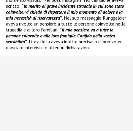
momento vissuto. Nel post Instagram l’ex campione aveva
scritto:
“
In merito al grave incidente stradale in cui sono stato
coinvolto, vi chiedo di rispettare il mio momento di dolore e la
mia necessità di riservatezza
”
. Nel suo messaggio Runggaldier
aveva rivolto un pensiero a tutte le persone coinvolte nella
tragedia e ai loro familiari:
“
Il mio pensiero va a tutte le
persone coinvolte e alle loro famiglie. Confido nella vostra
sensibilità
”
. L’ex atleta aveva inoltre precisato di non voler
rilasciare interviste o ulteriori dichiarazioni.