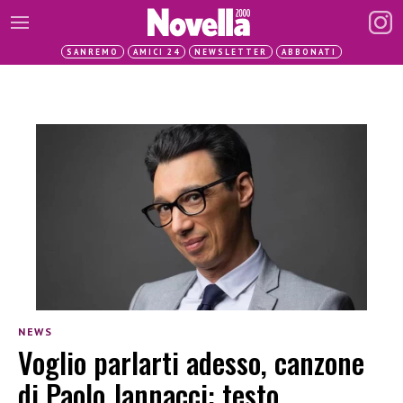
SANREMO
AMICI 24
NEWSLETTER
ABBONATI
NEWS
Voglio parlarti adesso, canzone
di Paolo Jannacci: testo,