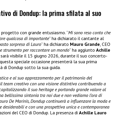
tivo di Dondup: la prima sfilata al suo
 progetto con grande entusiasmo. “
Mi sono reso conto che
are qualcosa di importante
” ha dichiarato il cantante al
asto sorpreso di Lauro
” ha dichiarato
Mauro Grande
, CEO
e strumento per raccontare un mondo
” ha aggiunto
Achille
o sarà visibile il 15 giugno 2026, durante il suo concerto-
n questa speciale occasione presenterà la sua prima
à di Dondup sotto la sua guida.
istica e al suo apprezzamento per il patrimonio del
il team creativo con una visione distintiva contribuendo a
 capitalizzando il suo heritage e portando grande valore al
na bellissima sintonia tra noi due e non vediamo l’ora di
 Lauro De Marinis, Dondup continuerà a influenzare la moda e
te desiderabili e con una prospettiva unica e contemporanea
razioni del CEO di Dondup. La presenza di
Achille Lauro