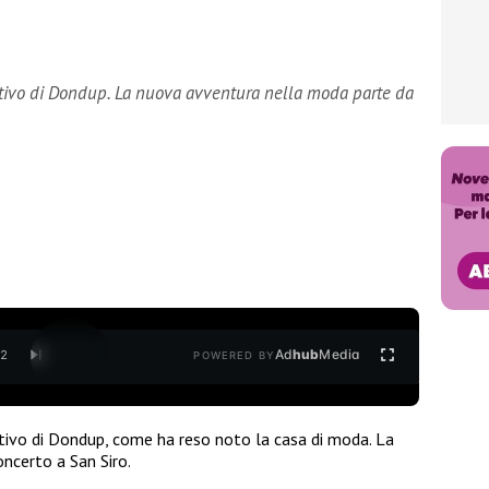
eativo di Dondup. La nuova avventura nella moda parte da
Ad
hub
Media
/
2
POWERED BY
ativo di Dondup, come ha reso noto la casa di moda. La
oncerto a San Siro.