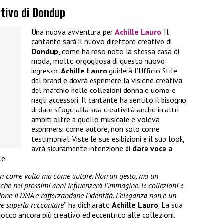
ativo di Dondup
Una nuova avventura per
Achille Lauro
. Il
cantante sarà il nuovo direttore creativo di
Dondup
, come ha reso noto la stessa casa di
moda, molto orgogliosa di questo nuovo
ingresso.
Achille Lauro
guiderà l’Ufficio Stile
del brand e dovrà esprimere la visione creativa
del marchio nelle collezioni donna e uomo e
negli accessori. Il cantante ha sentito il bisogno
di dare sfogo alla sua creatività anche in altri
ambiti oltre a quello musicale e voleva
esprimersi come autore, non solo come
testimonial. Viste le sue esibizioni e il suo look,
avrà sicuramente intenzione di
dare voce a
le.
Non come volto ma come autore. Non un gesto, ma un
 che nei prossimi anni influenzerà l’immagine, le collezioni e
ne il DNA e rafforzandone l’identità. L’eleganza non è un
ve saperla raccontare
” ha dichiarato
Achille Lauro
. La sua
tocco ancora più creativo ed eccentrico alle collezioni.