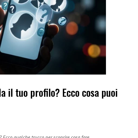
a il tuo profilo? Ecco cosa puoi
? Ecco qualche trucco per scoprire cosa fare