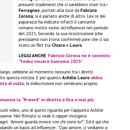
presunti tradimenti che ci sarebbero stati tra i
Ferragnez
, portati alla luce da
Fabrizio
Corona
, si è parlato anche di altro. L’ex re dei
paparazzi ha indicato infatti il cantante
romano molto vicino all’influencer nel periodo
del 2021. Secondo la sua ricostruzione (che
precisiamo non trova conferme) pare che ci sia
stato un flirt tra
Chiara
e
Lauro
.
LEGGI ANCHE
:
Fabrizio Corona ne è convinto:
“Fedez vincerà Sanremo 2025”
 largo, sebbene al momento nessuno tra i diretti
to questa notizia. E per quanto
Achille Lauro
abbia
nta di nulla
, le indiscrezioni non sembrano proprio
nuncia la “N word” in diretta a Ora o mai più
lcuni video, uno di questi riguarda per l’appunto Achille
eme. Nel filmato si vede il rapper rivolgersi
agni: “Amore guarda invece con chi sono io?”. Ed è qui che
ando un bacio all’influencer: “Ciao amore, ci vediamo a