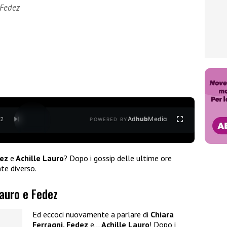
 Fedez
Ad
hub
Media
/
2
POWERED BY
ez
e
Achille Lauro
? Dopo i gossip delle ultime ore
te diverso.
Lauro e Fedez
Ed eccoci nuovamente a parlare di
Chiara
Ferragni, Fedez
e…
Achille Lauro
! Dopo i