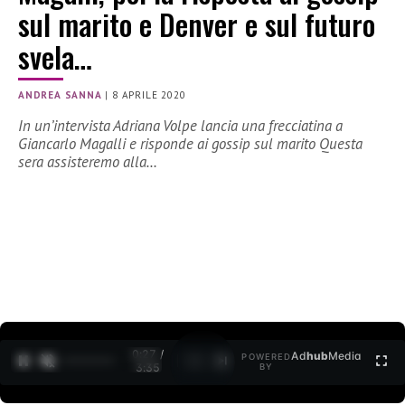
sul marito e Denver e sul futuro
svela…
ANDREA SANNA
|
8 APRILE 2020
In un’intervista Adriana Volpe lancia una frecciatina a
Giancarlo Magalli e risponde ai gossip sul marito Questa
sera assisteremo alla…
0:27 /
Ad
hub
Media
POWERED
1
/
2
3:35
BY