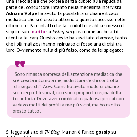
Una
frecciatina
che porterà senza dubbio alla replica da
parte del conduttore. Intanto nella medesima intervista
Adriana Volpe
ha avuto la possibilità di chiarire il caos
mediatico che si è creato attorno a quanto successo nelle
ultime ore. Pare infatti che la conduttrice abbia smesso di
seguire suo
marito
su
Instagram
(così come anche altri
utenti a lei cari). Questo gesto ha suscitato clamore, tanto
che i più maliziosi hanno insinuato ci fosse aria di crisi tra
loro. Ovviamente nulla di più falso, come da lei spiegato:
“Sono rimasta sorpresa dell’attenzione mediatica che
si è creata intorno a me, addirittura c’è chi controlla
“chi segue chi”. Wow. Come ho avuto modo di chiarire
sui miei profili social, non sono proprio la regina della
tecnologia. Devo aver combinato qualcosa per cui non
vedevo molti dei profili a me più vicini, ma ho risolto
presto tutto”.
Si legge sul sito di
TV Blog
. Ma non è l’unico
gossip
su