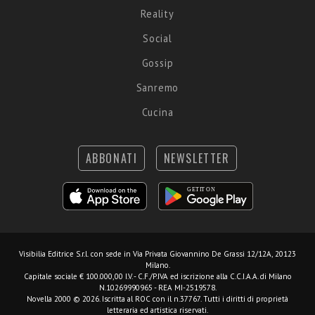
Reality
Social
Gossip
Sanremo
Cucina
ABBONATI
NEWSLETTER
Visibilia Editrice S.r.l.
con sede in Via Privata Giovannino De Grassi 12/12A, 20123
Milano.
Capitale sociale € 100.000,00 I.V. - C.F./P.IVA ed iscrizione alla C.C.I.A.A. di Milano
N.10269990965 - REA MI-2519578.
Novella 2000 © 2026. Iscritta al ROC con il n.37767. Tutti i diritti di proprietà
letteraria ed artistica riservati.