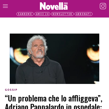
SANREMO
AMICI 24
NEWSLETTER
ABBONATI
GOSSIP
“Un problema che lo affliggeva”,
Adriano Pappalardo in ospedale: