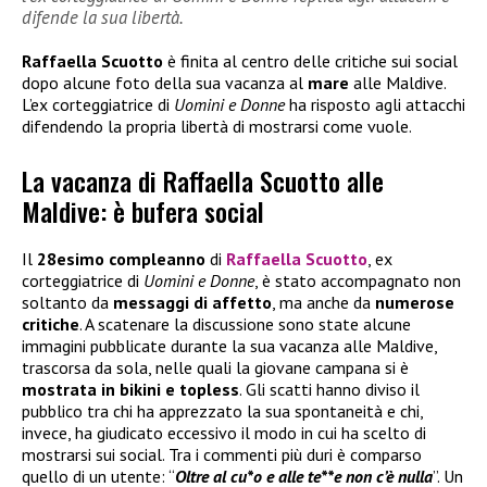
difende la sua libertà.
Raffaella Scuotto
è finita al centro delle critiche sui social
dopo alcune foto della sua vacanza al
mare
alle Maldive.
L’ex corteggiatrice di
Uomini e Donne
ha risposto agli attacchi
difendendo la propria libertà di mostrarsi come vuole.
La vacanza di Raffaella Scuotto alle
Maldive: è bufera social
Il
28esimo compleanno
di
Raffaella Scuotto
, ex
corteggiatrice di
Uomini e Donne
, è stato accompagnato non
soltanto da
messaggi di affetto
, ma anche da
numerose
critiche
. A scatenare la discussione sono state alcune
immagini pubblicate durante la sua vacanza alle Maldive,
trascorsa da sola, nelle quali la giovane campana si è
mostrata in bikini e topless
. Gli scatti hanno diviso il
pubblico tra chi ha apprezzato la sua spontaneità e chi,
invece, ha giudicato eccessivo il modo in cui ha scelto di
mostrarsi sui social. Tra i commenti più duri è comparso
quello di un utente: “
Oltre al cu*o e alle te**e non c’è nulla
”. Un