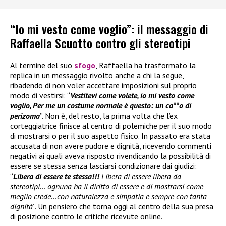
“Io mi vesto come voglio”: il messaggio di
Raffaella Scuotto contro gli stereotipi
Al termine del suo
sfogo
, Raffaella ha trasformato la
replica in un messaggio rivolto anche a chi la segue,
ribadendo di non voler accettare imposizioni sul proprio
modo di vestirsi: “
Vestitevi come volete, io mi vesto come
voglio, Per me un costume normale è questo: un ca**o di
perizoma
”. Non è, del resto, la prima volta che l’ex
corteggiatrice finisce al centro di polemiche per il suo modo
di mostrarsi o per il suo aspetto fisico. In passato era stata
accusata di non avere pudore e dignità, ricevendo commenti
negativi ai quali aveva risposto rivendicando la possibilità di
essere se stessa senza lasciarsi condizionare dai giudizi:
“
Libera di essere te stessa!!!
Libera di essere libera da
stereotipi… ognuna ha il diritto di essere e di mostrarsi come
meglio crede…con naturalezza e simpatia e sempre con tanta
dignità
”. Un pensiero che torna oggi al centro della sua presa
di posizione contro le critiche ricevute online.