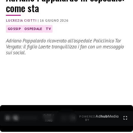
come sta
LUCREZIA CIOTTI
|
16 GIUGNO 2026
GOSSIP
OSPEDALE
TV
Adriano Pappalardo ricoverato all’ospedale Policlinico Tor
Vergata: il figlio Laerte tranquillizza i fan con un messaggio
sui social.
0:30 /
Ad
hub
Media
POWERED
1
/
2
1:40
BY