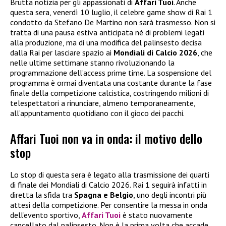
Brutta notizia per gli appassionati di
Affari Tuoi
. Anche
questa sera, venerdì 10 luglio, il celebre game show di Rai 1
condotto da Stefano De Martino non sarà trasmesso. Non si
tratta di una pausa estiva anticipata né di problemi legati
alla produzione, ma di una modifica del palinsesto decisa
dalla Rai per lasciare spazio ai
Mondiali di Calcio 2026
, che
nelle ultime settimane stanno rivoluzionando la
programmazione dell’access prime time. La sospensione del
programma è ormai diventata una costante durante la fase
finale della competizione calcistica, costringendo milioni di
telespettatori a rinunciare, almeno temporaneamente,
all’appuntamento quotidiano con il gioco dei pacchi.
Affari Tuoi non va in onda: il motivo dello
stop
Lo stop di questa sera è legato alla trasmissione dei quarti
di finale dei Mondiali di Calcio 2026. Rai 1 seguirà infatti in
diretta la sfida tra
Spagna e Belgio
, uno degli incontri più
attesi della competizione. Per consentire la messa in onda
dell’evento sportivo,
Affari Tuoi
è stato nuovamente
cancellato dal palinsesto. Non è la prima volta che accade.