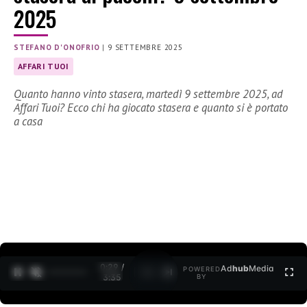
2025
STEFANO D'ONOFRIO
|
9 SETTEMBRE 2025
AFFARI TUOI
Quanto hanno vinto stasera, martedì 9 settembre 2025, ad
Affari Tuoi? Ecco chi ha giocato stasera e quanto si è portato
a casa
0:30 /
Ad
hub
Media
POWERED
1
/
2
3:35
BY