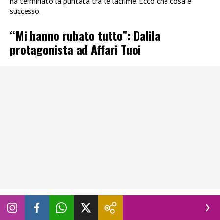
ha terminato la puntata tra le lacrime. Ecco che cosa è
successo.
“Mi hanno rubato tutto”: Dalila
protagonista ad Affari Tuoi
Nella puntata di ieri sera, mercoledì 17 giugno 2026, di
“Affari
Tuoi”,
protagonista è stata
Dalila, 30 anni dal Molise,