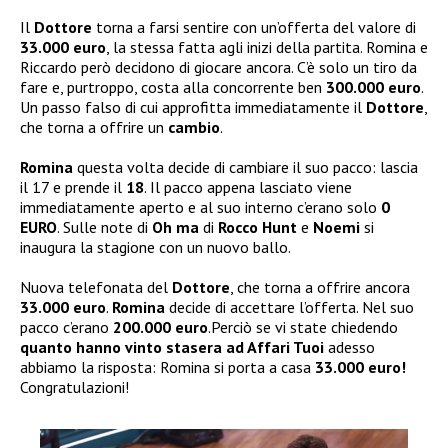
Il
Dottore
torna a farsi sentire con un’offerta del valore di
33.000 euro
, la stessa fatta agli inizi della partita. Romina e
Riccardo però decidono di giocare ancora. C’è solo un tiro da
fare e, purtroppo, costa alla concorrente ben
300.000 euro
.
Un passo falso di cui approfitta immediatamente il
Dottore
,
che torna a offrire un
cambio
.
Romina
questa volta decide di cambiare il suo pacco: lascia
il 17 e prende il
18
. Il pacco appena lasciato viene
immediatamente aperto e al suo interno c’erano solo
0
EURO
. Sulle note di
Oh ma
di
Rocco Hunt
e
Noemi
si
inaugura la stagione con un nuovo ballo.
Nuova telefonata del
Dottore
, che torna a offrire ancora
33.000 euro
.
Romina
decide di accettare l’offerta. Nel suo
pacco c’erano
200.000
euro
.Perciò se vi state chiedendo
quanto hanno vinto stasera ad Affari Tuoi
adesso
abbiamo la risposta: Romina si porta a casa
33.000 euro!
Congratulazioni!