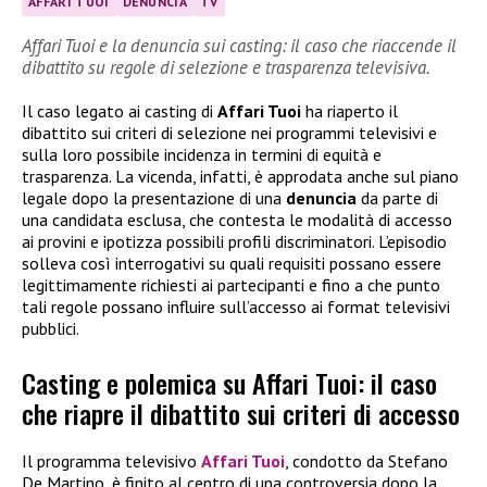
AFFARI TUOI
DENUNCIA
TV
Affari Tuoi e la denuncia sui casting: il caso che riaccende il
dibattito su regole di selezione e trasparenza televisiva.
Il caso legato ai casting di
Affari Tuoi
ha riaperto il
dibattito sui criteri di selezione nei programmi televisivi e
sulla loro possibile incidenza in termini di equità e
trasparenza. La vicenda, infatti, è approdata anche sul piano
legale dopo la presentazione di una
denuncia
da parte di
una candidata esclusa, che contesta le modalità di accesso
ai provini e ipotizza possibili profili discriminatori. L’episodio
solleva così interrogativi su quali requisiti possano essere
legittimamente richiesti ai partecipanti e fino a che punto
tali regole possano influire sull’accesso ai format televisivi
pubblici.
Casting e polemica su Affari Tuoi: il caso
che riapre il dibattito sui criteri di accesso
Il programma televisivo
Affari Tuoi
, condotto da Stefano
De Martino, è finito al centro di una controversia dopo la