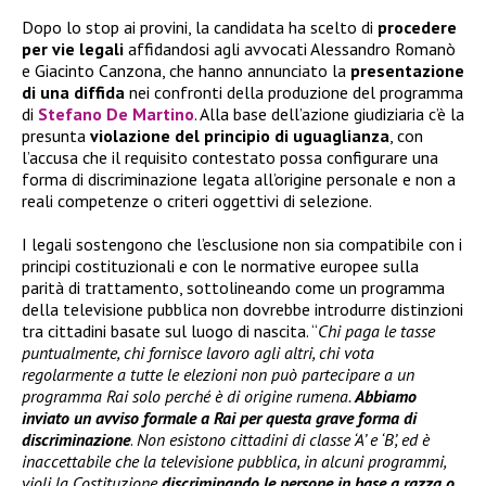
Dopo lo stop ai provini, la candidata ha scelto di
procedere
per vie legali
affidandosi agli avvocati Alessandro Romanò
e Giacinto Canzona, che hanno annunciato la
presentazione
di una diffida
nei confronti della produzione del programma
di
Stefano De Martino
. Alla base dell’azione giudiziaria c’è la
presunta
violazione del principio di uguaglianza
, con
l’accusa che il requisito contestato possa configurare una
forma di discriminazione legata all’origine personale e non a
reali competenze o criteri oggettivi di selezione.
I legali sostengono che l’esclusione non sia compatibile con i
principi costituzionali e con le normative europee sulla
parità di trattamento, sottolineando come un programma
della televisione pubblica non dovrebbe introdurre distinzioni
tra cittadini basate sul luogo di nascita. “
Chi paga le tasse
puntualmente, chi fornisce lavoro agli altri, chi vota
regolarmente a tutte le elezioni non può partecipare a un
programma Rai solo perché è di origine rumena.
Abbiamo
inviato un avviso formale a Rai per questa grave forma di
discriminazione
.
Non esistono cittadini di classe ‘A’ e ‘B’, ed è
inaccettabile che la televisione pubblica, in alcuni programmi,
violi la Costituzione
discriminando le persone in base a razza o