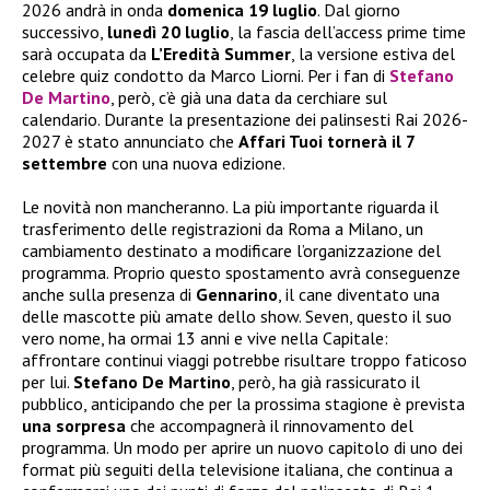
2026 andrà in onda
domenica 19 luglio
. Dal giorno
successivo,
lunedì 20 luglio
, la fascia dell’access prime time
sarà occupata da
L’Eredità Summer
, la versione estiva del
celebre quiz condotto da Marco Liorni. Per i fan di
Stefano
De Martino
, però, c’è già una data da cerchiare sul
calendario. Durante la presentazione dei palinsesti Rai 2026-
2027 è stato annunciato che
Affari Tuoi tornerà il 7
settembre
con una nuova edizione.
Le novità non mancheranno. La più importante riguarda il
trasferimento delle registrazioni da Roma a Milano, un
cambiamento destinato a modificare l’organizzazione del
programma. Proprio questo spostamento avrà conseguenze
anche sulla presenza di
Gennarino
, il cane diventato una
delle mascotte più amate dello show. Seven, questo il suo
vero nome, ha ormai 13 anni e vive nella Capitale:
affrontare continui viaggi potrebbe risultare troppo faticoso
per lui.
Stefano De Martino
, però, ha già rassicurato il
pubblico, anticipando che per la prossima stagione è prevista
una sorpresa
che accompagnerà il rinnovamento del
programma. Un modo per aprire un nuovo capitolo di uno dei
format più seguiti della televisione italiana, che continua a