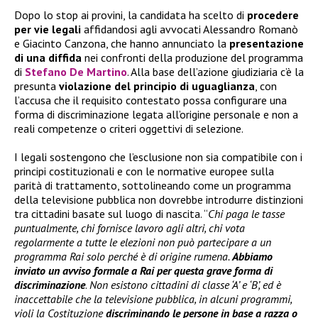
Dopo lo stop ai provini, la candidata ha scelto di
procedere
per vie legali
affidandosi agli avvocati Alessandro Romanò
e Giacinto Canzona, che hanno annunciato la
presentazione
di una diffida
nei confronti della produzione del programma
di
Stefano De Martino
. Alla base dell’azione giudiziaria c’è la
presunta
violazione del principio di uguaglianza
, con
l’accusa che il requisito contestato possa configurare una
forma di discriminazione legata all’origine personale e non a
reali competenze o criteri oggettivi di selezione.
I legali sostengono che l’esclusione non sia compatibile con i
principi costituzionali e con le normative europee sulla
parità di trattamento, sottolineando come un programma
della televisione pubblica non dovrebbe introdurre distinzioni
tra cittadini basate sul luogo di nascita. “
Chi paga le tasse
puntualmente, chi fornisce lavoro agli altri, chi vota
regolarmente a tutte le elezioni non può partecipare a un
programma Rai solo perché è di origine rumena.
Abbiamo
inviato un avviso formale a Rai per questa grave forma di
discriminazione
.
Non esistono cittadini di classe ‘A’ e ‘B’, ed è
inaccettabile che la televisione pubblica, in alcuni programmi,
violi la Costituzione
discriminando le persone in base a razza o