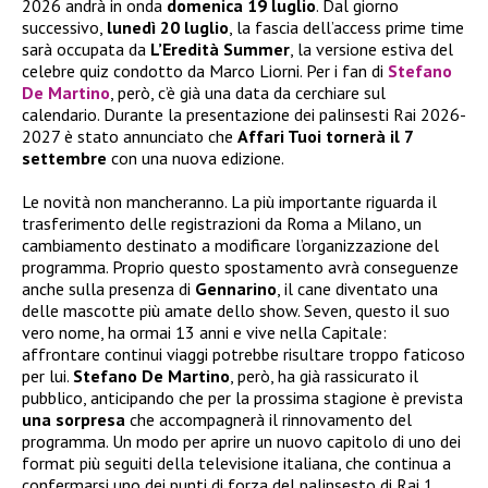
2026 andrà in onda
domenica 19 luglio
. Dal giorno
successivo,
lunedì 20 luglio
, la fascia dell’access prime time
sarà occupata da
L’Eredità Summer
, la versione estiva del
celebre quiz condotto da Marco Liorni. Per i fan di
Stefano
De Martino
, però, c’è già una data da cerchiare sul
calendario. Durante la presentazione dei palinsesti Rai 2026-
2027 è stato annunciato che
Affari Tuoi tornerà il 7
settembre
con una nuova edizione.
Le novità non mancheranno. La più importante riguarda il
trasferimento delle registrazioni da Roma a Milano, un
cambiamento destinato a modificare l’organizzazione del
programma. Proprio questo spostamento avrà conseguenze
anche sulla presenza di
Gennarino
, il cane diventato una
delle mascotte più amate dello show. Seven, questo il suo
vero nome, ha ormai 13 anni e vive nella Capitale:
affrontare continui viaggi potrebbe risultare troppo faticoso
per lui.
Stefano De Martino
, però, ha già rassicurato il
pubblico, anticipando che per la prossima stagione è prevista
una sorpresa
che accompagnerà il rinnovamento del
programma. Un modo per aprire un nuovo capitolo di uno dei
format più seguiti della televisione italiana, che continua a
confermarsi uno dei punti di forza del palinsesto di Rai 1.