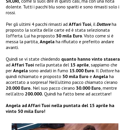
SICURI,
come si suol dire in questi casi, ma con una nota
dolente. Tutti i pacchi blu sono spariti e sono rimasti solo i
rossi.
Per gli ultimi 4 pacchi rimasti ad
Affari Tuoi
, il
Dottore
ha
proposto la scelta delle carte ed è stata selezionata
l’offerta. Lui ha proposto
30 mila Euro
. Visto come si è
messa la partita,
Angela
ha rifiutato e preferito andare
avanti.
Quindi se vi state chiedendo
quanto hanno vinto stasera
ad
Affari Tuoi
nella puntata del
15 aprile
, sappiamo che
per
Angela
sono andati in fumo
15.000 Euro
. Il
Dottore
ha
quindi richiamato e proposto
50 mila Euro
e
Angela
ha
accettato a sorpresa! Nell’ultimo pacco chiamato c’erano
20.000 Euro.
Nel suo pacco c’erano
30.000 Euro
, mentre
nell’altro
200.000.
Quindi ha fatto bene ad accettare!
Angela ad Affari Tuoi nella puntata del 15 aprile ha
vinto 50 mila Euro!