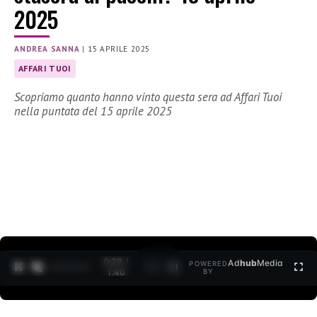
2025
ANDREA SANNA
|
15 APRILE 2025
AFFARI TUOI
Scopriamo quanto hanno vinto questa sera ad Affari Tuoi
nella puntata del 15 aprile 2025
0:30 /
Ad
hub
Media
POWERED
1
/
2
1:40
BY