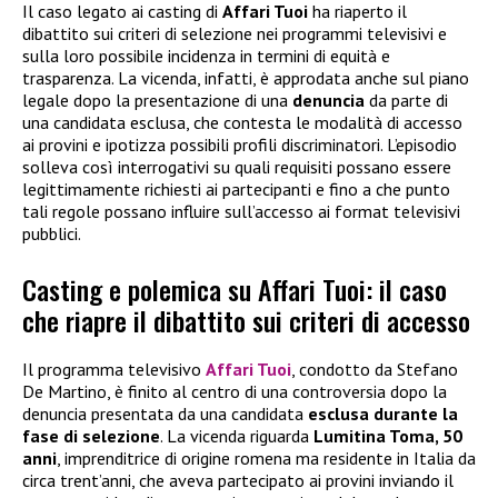
Il caso legato ai casting di
Affari Tuoi
ha riaperto il
dibattito sui criteri di selezione nei programmi televisivi e
sulla loro possibile incidenza in termini di equità e
trasparenza. La vicenda, infatti, è approdata anche sul piano
legale dopo la presentazione di una
denuncia
da parte di
una candidata esclusa, che contesta le modalità di accesso
ai provini e ipotizza possibili profili discriminatori. L’episodio
solleva così interrogativi su quali requisiti possano essere
legittimamente richiesti ai partecipanti e fino a che punto
tali regole possano influire sull’accesso ai format televisivi
pubblici.
Casting e polemica su Affari Tuoi: il caso
che riapre il dibattito sui criteri di accesso
Il programma televisivo
Affari Tuoi
, condotto da Stefano
De Martino, è finito al centro di una controversia dopo la
denuncia presentata da una candidata
esclusa durante la
fase di selezione
. La vicenda riguarda
Lumitina Toma, 50
anni
, imprenditrice di origine romena ma residente in Italia da
circa trent’anni, che aveva partecipato ai provini inviando il