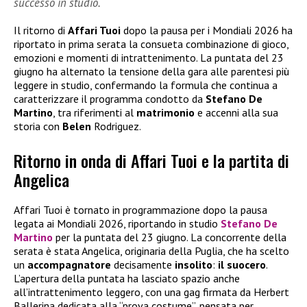
successo in studio.
Il ritorno di
Affari Tuoi
dopo la pausa per i Mondiali 2026 ha
riportato in prima serata la consueta combinazione di gioco,
emozioni e momenti di intrattenimento. La puntata del 23
giugno ha alternato la tensione della gara alle parentesi più
leggere in studio, confermando la formula che continua a
caratterizzare il programma condotto da
Stefano De
Martino
, tra riferimenti al
matrimonio
e accenni alla sua
storia con
Belen
Rodriguez.
Ritorno in onda di Affari Tuoi e la partita di
Angelica
Affari Tuoi è tornato in programmazione dopo la pausa
legata ai Mondiali 2026, riportando in studio
Stefano De
Martino
per la puntata del 23 giugno. La concorrente della
serata è stata Angelica, originaria della Puglia, che ha scelto
un
accompagnatore
decisamente
insolito
:
il suocero
.
L’apertura della puntata ha lasciato spazio anche
all’intrattenimento leggero, con una gag firmata da Herbert
Ballerina dedicata alla “prova costume”, pensata per