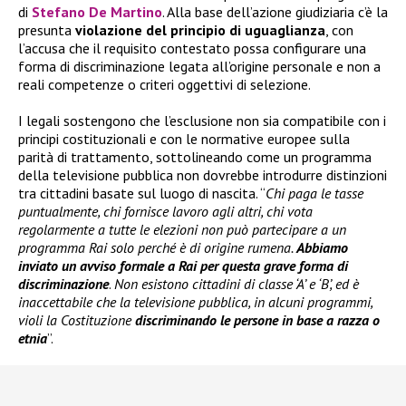
di
Stefano De Martino
. Alla base dell’azione giudiziaria c’è la
presunta
violazione del principio di uguaglianza
, con
l’accusa che il requisito contestato possa configurare una
forma di discriminazione legata all’origine personale e non a
reali competenze o criteri oggettivi di selezione.
I legali sostengono che l’esclusione non sia compatibile con i
principi costituzionali e con le normative europee sulla
parità di trattamento, sottolineando come un programma
della televisione pubblica non dovrebbe introdurre distinzioni
tra cittadini basate sul luogo di nascita. “
Chi paga le tasse
puntualmente, chi fornisce lavoro agli altri, chi vota
regolarmente a tutte le elezioni non può partecipare a un
programma Rai solo perché è di origine rumena.
Abbiamo
inviato un avviso formale a Rai per questa grave forma di
discriminazione
.
Non esistono cittadini di classe ‘A’ e ‘B’, ed è
inaccettabile che la televisione pubblica, in alcuni programmi,
violi la Costituzione
discriminando le persone in base a razza o
etnia
”.