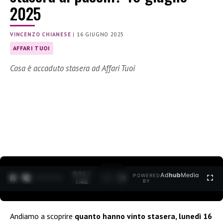
2025
VINCENZO CHIANESE
|
16 GIUGNO 2025
AFFARI TUOI
Cosa è accaduto stasera ad Affari Tuoi
0:15 /
Ad
hub
Media
POWERED
1
/
2
1:40
BY
Andiamo a scoprire
quanto hanno vinto stasera, lunedì 16