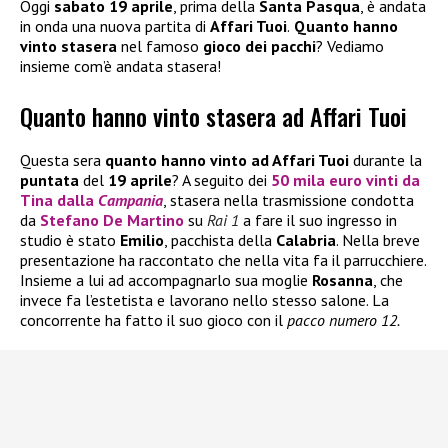
Oggi
sabato 19 aprile
, prima della
Santa Pasqua
, è andata
in onda una nuova partita di
Affari Tuoi
.
Quanto hanno
vinto stasera
nel famoso
gioco dei pacchi
? Vediamo
insieme com’è andata stasera!
Quanto hanno vinto stasera ad Affari Tuoi
Questa sera
quanto hanno vinto ad Affari Tuoi
durante la
puntata
del
19 aprile
? A seguito dei
50 mila euro
vinti da
Tina
dalla
Campania
, stasera nella trasmissione condotta
da
Stefano De Martino
su
Rai 1
a fare il suo ingresso in
studio è stato
Emilio
, pacchista della
Calabria
. Nella breve
presentazione ha raccontato che nella vita fa il parrucchiere.
Insieme a lui ad accompagnarlo sua moglie
Rosanna
, che
invece fa l’estetista e lavorano nello stesso salone. La
concorrente ha fatto il suo gioco con il
pacco numero 12.