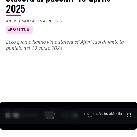
2025
ANDREA SANNA
|
19 APRILE 2025
AFFARI TUOI
Ecco quanto hanno vinto stasera ad Affari Tuoi durante la
puntata del 19 aprile 2025
0:30 /
Ad
hub
Media
POWERED
1
/
2
3:35
BY