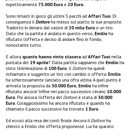
rispettivamente
75.000 Euro
e
20 Euro.
Sono rimasti in gioco gli ultimi 5 pacchi ad
Affari Tuoi
. Di
conseguenza il
Dottore
ha messo sul piatto le sue proposte.
Tradotto in denaro dal valore di
20 mila Euro
o un tiro.
Dato che la partita è andata in questo verso,
Emilio
ha
rifiutato l’offerta e deciso di andare fino in fondo,
nonostante tutto.
E allora
quanto hanno vinto stasera
ad
Affari Tuoi
nella
puntata del
19 aprile
? Dalla partita sappiamo che
Emilio
ha
visto l’eliminazione di
100 Euro
. Il
Dottore
ha quindi
richiamato e suggerito un tiro con cambio o offerta.
Emilio
ha scherzosamente lanciato una cifra altina. A quel punto è
arrivata la proposta da
30.000 Euro
,
Emilio
ha infine
rifiutato ancora! Infine nel pacco successivo c’erano
10.000
Euro
. Poi ancora l’offerta del
Dottore
è stata di
30.000
Euro
. Coraggiosissimo ha ancora rifiutato e quando ha
chiamato il pacco successivo ha trovato
1 Euro
.
Ed eccoci alla resa dei conti finale. Ancora il
Dottore
ha
chiesto a Emilio che offerta proponesse. Lui ha sparato