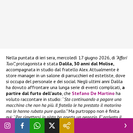
Nella puntata di ieri sera, mercoledì 17 giugno 2026, di
“Affari
Tuoi”,
protagonista è stata
Dalila, 30 anni dal Molise,
accompagnata in studio dal fratello Alex. Attualmente è
store manager in un salone di parrucchieri ed estetiste, dove
si occupa del personale e dei social. Negli ultimi anni Dalila
ha dovuto affrontare una lunga serie di eventi complicati,
a
partire dal furto dell’auto
, che
Stefano De Martino
ha
voluto raccontare in studio: “
Sta continuando a pagare una
macchina che non ha più. Il fratello le ha prestato il motorino
ma le hanno rubato pure quello.”
Ma purtroppo non è finita
qui: “
Per rimettersi in pista ha aperto un negozio. E’ arrivato il
Covid e il negozio, di cui sta pagando ancora alcune spese, ha
chiuso.”
Dalila ha inoltre ammesso di non essere fortunata