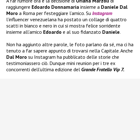
A far rumore ora è la decisione di
Oriana Marzoli
di
raggiungere
Edoardo Donnamaria
insieme a
Daniele Dal
Moro
a Roma per festeggiare l’amico. Su
Instagram
l’influencer venezuelana ha postato un collage di quattro
scatti in bianco e nero in cui si mostra felice sorridente
insieme all’amico
Edoardo
e al suo fidanzato
Daniele
.
Non ha aggiunto altre parole, le foto parlano da sé, ma ci ha
tenuto a far sapere appunto di trovarsi nella Capitale. Anche
Dal Moro
su Instagram ha pubblicato delle storie che
testimoniassero ciò. Dunque mini reunion per i tre ex
concorrenti dell’ultima edizione del
Grande Fratello Vip 7.