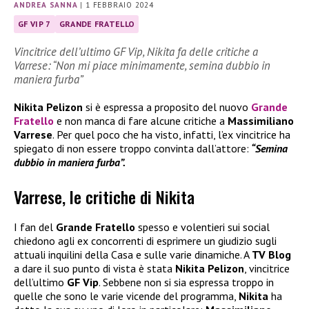
ANDREA SANNA
|
1 FEBBRAIO 2024
GF VIP 7
GRANDE FRATELLO
Vincitrice dell’ultimo GF Vip, Nikita fa delle critiche a
Varrese: “Non mi piace minimamente, semina dubbio in
maniera furba”
Nikita Pelizon
si è espressa a proposito del nuovo
Grande
Fratello
e non manca di fare alcune critiche a
Massimiliano
Varrese
. Per quel poco che ha visto, infatti, l’ex vincitrice ha
spiegato di non essere troppo convinta dall’attore:
“Semina
dubbio in maniera furba”.
Varrese, le critiche di Nikita
I fan del
Grande Fratello
spesso e volentieri sui social
chiedono agli ex concorrenti di esprimere un giudizio sugli
attuali inquilini della Casa e sulle varie dinamiche. A
TV Blog
a dare il suo punto di vista è stata
Nikita Pelizon
, vincitrice
dell’ultimo
GF Vip
. Sebbene non si sia espressa troppo in
quelle che sono le varie vicende del programma,
Nikita
ha