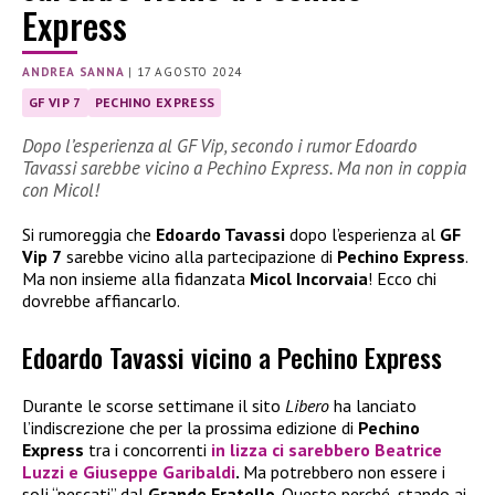
Express
ANDREA SANNA
|
17 AGOSTO 2024
GF VIP 7
PECHINO EXPRESS
Dopo l’esperienza al GF Vip, secondo i rumor Edoardo
Tavassi sarebbe vicino a Pechino Express. Ma non in coppia
con Micol!
Si rumoreggia che
Edoardo Tavassi
dopo l’esperienza al
GF
Vip 7
sarebbe vicino alla partecipazione di
Pechino Express
.
Ma non insieme alla fidanzata
Micol Incorvaia
! Ecco chi
dovrebbe affiancarlo.
Edoardo Tavassi vicino a Pechino Express
Durante le scorse settimane il sito
Libero
ha lanciato
l’indiscrezione che per la prossima edizione di
Pechino
Express
tra i concorrenti
in lizza ci sarebbero
Beatrice
Luzzi
e
Giuseppe Garibaldi
.
Ma potrebbero non essere i
soli “pescati” dal
Grande Fratello
. Questo perché, stando ai