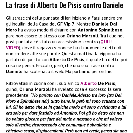
La frase di Alberto De Pisis contro Daniele
Gli strascichi della puntata di ieri iniziano a farsi sentire tra
gli inquilini della Casa del
GF Vip 7
. Mentre
Daniele Dal
Moro
ha avuto modo di chiarire con
Antonino Spinalbese
,
pare non essere lo stesso con
Oriana Marzoli
. Tra i due nel
post puntata c’è stato un accesissimo scontro (
QUI IL
VIDEO
), dove il ragazzo veronese ha chiaramente detto di
non credere alle sue parole. Questa mattina la vippona ha
parlato di questo con
Alberto De Pisis
, il quale ha detto poi
cosa ne pensa. Peccato, però, che una sua frase contro
Daniele
ha scatenato il web. Ma partiamo per ordine.
Ritrovatasi in cucina con il suo amico
Alberto
De Pisis
,
quindi,
Oriana Marzoli
ha rivelato cosa è successo la sera
precedente:
“Ho parlato con Daniele. Adesso tra loro (tra Dal
Moro e Spinalbese ndr) tutto bene. Io però mi sono scusata con
lui. Gli ho detto che se in qualche modo mi sono avvicinata a lui
era solo per dare fastidio ad Antonino. Poi gli ho detto che non
ho voluto giocare per fare del male a nessuno e che mi volevo
solo divertire, riconoscendo che comunque è sbagliato e
chiedevo scusa, dispiacendomi. Però non mi crede, pensa sia una