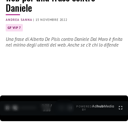
Daniele
ANDREA SANNA
|
15 NOVEMBRE 2022
GF VIP 7
Una frase di Alberto De Pisis contro Daniele Dal Moro è finita
nel mirino degli utenti del web. Anche se c’è chi lo difende
0:30 /
Ad
hub
Media
POWERED
1
/
2
3:35
BY