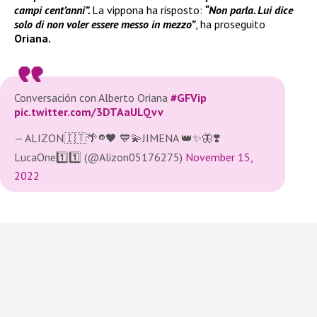
campi cent’anni”.
La vippona ha risposto:
“Non parla. Lui dice
solo di non voler essere messo in mezzo”
, ha proseguito
Oriana.
Conversación con Alberto Oriana
#GFVip
pic.twitter.com/3DTAaULQvv
— ALIZON🇮🇹🌴®🖤 💙💫JIMENA 👑✨🦋❣️
LucaOne1️⃣1️⃣ (@Alizon05176275)
November 15,
2022