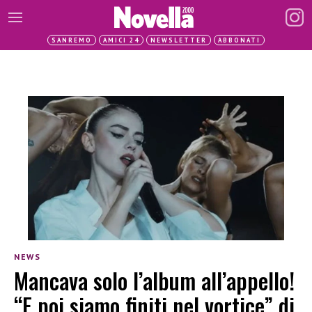
SANREMO
AMICI 24
NEWSLETTER
ABBONATI
NEWS
Mancava solo l’album all’appello!
“E poi siamo finiti nel vortice” di