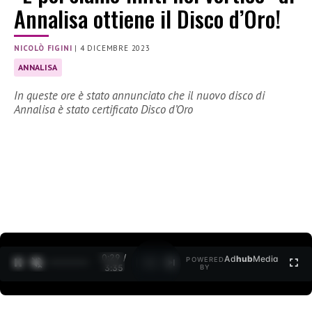
Annalisa ottiene il Disco d’Oro!
NICOLÒ FIGINI
|
4 DICEMBRE 2023
ANNALISA
In queste ore è stato annunciato che il nuovo disco di
Annalisa è stato certificato Disco d’Oro
0:31 /
Ad
hub
Media
POWERED
1
/
2
3:35
BY