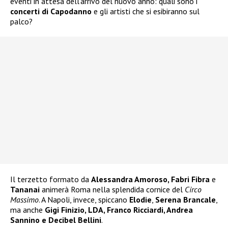
eventi in attesa dell’arrivo del nuovo anno: quali sono i
concerti di Capodanno
e gli artisti che si esibiranno sul
palco?
Il terzetto formato da
Alessandra Amoroso, Fabri Fibra
e
Tananai
animerà Roma nella splendida cornice del
Circo
Massimo
. A Napoli, invece, spiccano
Elodie
,
Serena Brancale
,
ma anche
Gigi Finizio, LDA, Franco Ricciardi, Andrea
Sannino e Decibel Bellini
.