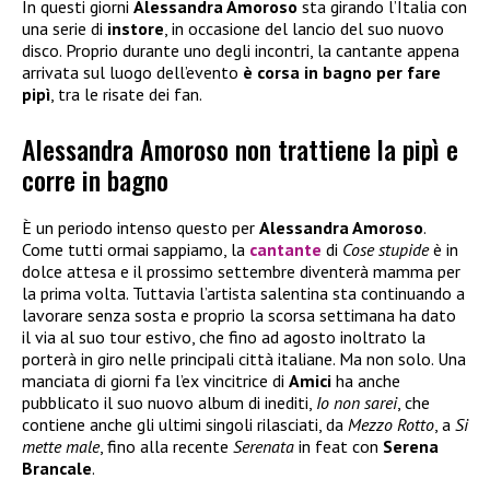
In questi giorni
Alessandra Amoroso
sta girando l’Italia con
una serie di
instore
, in occasione del lancio del suo nuovo
disco. Proprio durante uno degli incontri, la cantante appena
arrivata sul luogo dell’evento
è corsa in bagno per fare
pipì
, tra le risate dei fan.
Alessandra Amoroso non trattiene la pipì e
corre in bagno
È un periodo intenso questo per
Alessandra Amoroso
.
Come tutti ormai sappiamo, la
cantante
di
Cose stupide
è in
dolce attesa e il prossimo settembre diventerà mamma per
la prima volta. Tuttavia l’artista salentina sta continuando a
lavorare senza sosta e proprio la scorsa settimana ha dato
il via al suo tour estivo, che fino ad agosto inoltrato la
porterà in giro nelle principali città italiane. Ma non solo. Una
manciata di giorni fa l’ex vincitrice di
Amici
ha anche
pubblicato il suo nuovo album di inediti,
Io non sarei
, che
contiene anche gli ultimi singoli rilasciati, da
Mezzo Rotto
, a
Si
mette male
, fino alla recente
Serenata
in feat con
Serena
Brancale
.