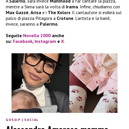
A
Salerno
, sarà invece
Mahmood
a far cantare la piazza,
mentre a Siena sarà la volta di
Irama
. Infine, chiudiamo con
Max Gazzè
,
Arisa
e i
The Kolors
Il cantautore si esibirà sul
palco di piazza Pitagora a
Crotone
. L’artista e la band,
invece, saranno a
Palermo
.
Seguite
Novella 2000
anche
su:
Facebook
,
Instagram
e
X
.
GOSSIP
|
SOCIAL