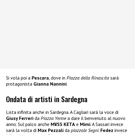
Si vola poi a
Pescara
, dove in
Piazza della Rinascita
sarà
protagonista
Gianna Nannini
.
Ondata di artisti in Sardegna
Lista infinita anche in Sardegna. A Cagliari sarà la voce di
Giusy Ferreri
da
Piazza Yenne
a dare il benvenuto al nuovo
anno. Sul palco anche
M¥SS KETA
e
Mimì
. A Sassari invece
sarà la volta di
Max Pezzali
da
piazzale Segni.
Fedez
invece