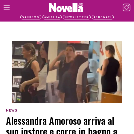
SANREMO
AMICI 24
NEWSLETTER
ABBONATI
NEWS
Alessandra Amoroso arriva al
suo instore e corre in bagno a