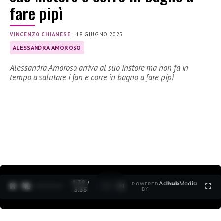
fare pipì
VINCENZO CHIANESE
|
18 GIUGNO 2025
ALESSANDRA AMOROSO
Alessandra Amoroso arriva al suo instore ma non fa in
tempo a salutare i fan e corre in bagno a fare pipì
0:40 /
Ad
hub
Media
POWERED
1
/
2
3:35
BY