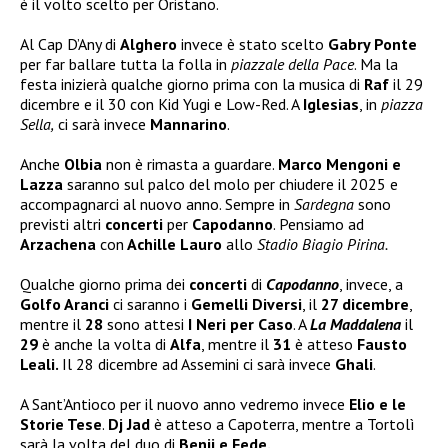
è il volto scelto per Oristano.
Al Cap D’Any di
Alghero
invece è stato scelto
Gabry Ponte
per far ballare tutta la folla in
piazzale della Pace
. Ma la
festa inizierà qualche giorno prima con la musica di
Raf
il 29
dicembre e il 30 con Kid Yugi e Low-Red. A
Iglesias
, in
piazza
Sella,
ci sarà invece
Mannarino
.
Anche
Olbia
non è rimasta a guardare.
Marco Mengoni e
Lazza
saranno sul palco del molo per chiudere il 2025 e
accompagnarci al nuovo anno. Sempre in
Sardegna
sono
previsti altri
concerti
per
Capodanno
. Pensiamo ad
Arzachena
con
Achille Lauro
allo
Stadio Biagio Pirina.
Qualche giorno prima dei
concerti
di
Capodanno
, invece, a
Golfo Aranci
ci saranno i
Gemelli Diversi
, il
27 dicembre
,
mentre il
28
sono attesi
I Neri per Caso
. A
La Maddalena
il
29
è anche la volta di
Alfa
, mentre il
31
è atteso
Fausto
Leali.
Il 28 dicembre ad Assemini ci sarà invece
Ghali
.
A Sant’Antioco per il nuovo anno vedremo invece
Elio e le
Storie Tese
.
Dj Jad
è atteso a Capoterra, mentre a Tortolì
sarà la volta del duo di
Benji e Fede.