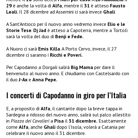
29
è anche la volta di
Alfa
, mentre il
31
è atteso
Fausto
Leali.
Il 28 dicembre ad Assemini ci sarà invece
Ghali
.
A Sant’Antioco per il nuovo anno vedremo invece
Elio e le
Storie Tese
.
Dj Jad
è atteso a Capoterra, mentre a Tortolì
sarà la volta del duo di
Benji e Fede.
A Nuoro ci sarà
Emis Killa
. A Porto Cervo, invece, il 27
dicembre ci saranno i
Ricchi e Poveri.
Per Capodanno a Dorgali salirà
Big Mama
per dare il
benvenuto al nuovo anno. E chiudiamo con Castelsardo con
il duo
J-Ax
e
Anna Pepe.
I concerti di Capodanno in giro per l’Italia
E, a proposito di
Alfa
, il cantante dopo la breve tappa in
Sardegna a ridosso del nuovo anno, salirà sul palco allestito
in
Piazza dei Cavalieri
a
Pisa
il
31 dicembre.
Esattamente
come
Alfa
, anche
Ghali
dopo l’Isola, volerà a Catania per
celebrare il nuovo anno il 31 dicembre.