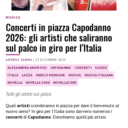
MUSICA
Concerti in piazza Capodanno
2026: gli artisti che saliranno
sul palco in giro per l’Italia
ANDREA SANNA
|
27 DICEMBRE 2025
ALESSANDRA AMOROSO
CAPODANNO
CONCERTI
ELODIE
ITALIA
LAZZA
MARCO MENGONI
MUSICA
MUSICA ITALIANA
NOVELLA
NOVELLA 2000
NOVELLA2000
Tutti gli artisti sul palco
Quali
artisti
scenderanno in piazza per dare il benvenuto al
nuovo anno? In giro per l’Italia sono davvero numerosi i
concerti
di
Capodanno
. Elenchiamo quelli più attesi.