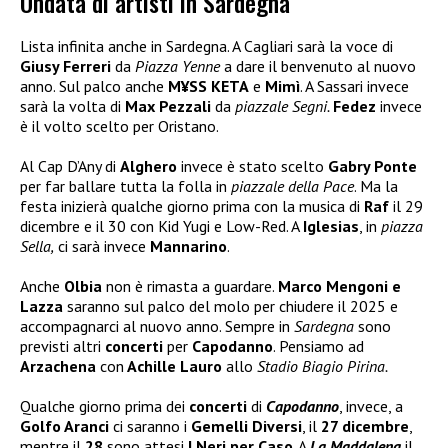
Ondata di artisti in Sardegna
Lista infinita anche in Sardegna. A Cagliari sarà la voce di
Giusy Ferreri
da
Piazza Yenne
a dare il benvenuto al nuovo
anno. Sul palco anche
M¥SS KETA
e
Mimì
. A Sassari invece
sarà la volta di
Max Pezzali
da
piazzale Segni.
Fedez
invece
è il volto scelto per Oristano.
Al Cap D’Any di
Alghero
invece è stato scelto
Gabry Ponte
per far ballare tutta la folla in
piazzale della Pace
. Ma la
festa inizierà qualche giorno prima con la musica di
Raf
il 29
dicembre e il 30 con Kid Yugi e Low-Red. A
Iglesias
, in
piazza
Sella,
ci sarà invece
Mannarino
.
Anche
Olbia
non è rimasta a guardare.
Marco Mengoni e
Lazza
saranno sul palco del molo per chiudere il 2025 e
accompagnarci al nuovo anno. Sempre in
Sardegna
sono
previsti altri
concerti
per
Capodanno
. Pensiamo ad
Arzachena
con
Achille Lauro
allo
Stadio Biagio Pirina.
Qualche giorno prima dei
concerti
di
Capodanno
, invece, a
Golfo Aranci
ci saranno i
Gemelli Diversi
, il
27 dicembre
,
mentre il
28
sono attesi
I Neri per Caso
. A
La Maddalena
il