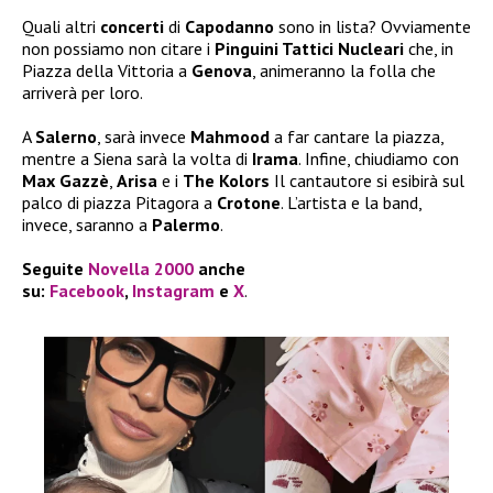
Quali altri
concerti
di
Capodanno
sono in lista? Ovviamente
non possiamo non citare i
Pinguini Tattici Nucleari
che, in
Piazza della Vittoria a
Genova
, animeranno la folla che
arriverà per loro.
A
Salerno
, sarà invece
Mahmood
a far cantare la piazza,
mentre a Siena sarà la volta di
Irama
. Infine, chiudiamo con
Max Gazzè
,
Arisa
e i
The Kolors
Il cantautore si esibirà sul
palco di piazza Pitagora a
Crotone
. L’artista e la band,
invece, saranno a
Palermo
.
Seguite
Novella 2000
anche
su:
Facebook
,
Instagram
e
X
.