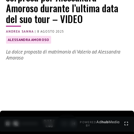
Amoroso durante l’ultima data
del suo tour – VIDEO
ANDREA SANNA
|
8 AGOSTO 2025
ALESSANDRA AMOROSO
La dolce proposta di matrimonio di Valerio ad Alessandra
Amoroso
0:14 /
Ad
hub
Media
POWERED
1
/
2
1:40
BY