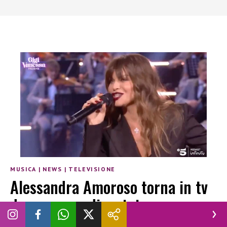
MUSICA
|
NEWS
|
TELEVISIONE
Alessandra Amoroso torna in tv
dopo essere diventata mamma
VINCENZO CHIANESE
|
4 DICEMBRE 2025