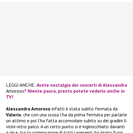
LEGGI ANCHE:
Avete nostalgia dei concerti di Alessandra
Amoroso
? Niente paura, presto potete vederlo anche in
TV!
Alessandra Amoroso
infatti è stata subito fermata da
Valerio
, che con una scusa l’ha da prima fermata per parlarle
un attimo e poi l’ha fatta accomodare subito su dei gradini lì
vicini retro palco. A un certo punto si è inginocchiato davanti
a lei e, tra la commozione di tutti i presenti, ha tirato fuori