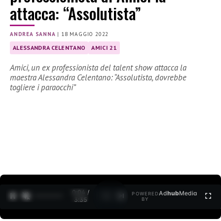
attacca: “Assolutista”
ANDREA SANNA
|
18 MAGGIO 2022
ALESSANDRA CELENTANO
AMICI 21
Amici, un ex professionista del talent show attacca la
maestra Alessandra Celentano: “Assolutista, dovrebbe
togliere i paraocchi”
0:04 /
Ad
hub
Media
POWERED
1
/
2
3:35
BY