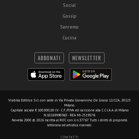
Social
Gossip
Sanremo
Cucina
ABBONATI
NEWSLETTER
Visibilia Editrice S.r.l.
con sede in Via Privata Giovannino De Grassi 12/12A, 20123
Milano.
Capitale sociale € 100.000,00 I.V. - C.F./P.IVA ed iscrizione alla C.C.I.A.A. di Milano
N.10269990965 - REA MI-2519578.
Novella 2000 © 2026. Iscritta al ROC con il n.37767. Tutti i diritti di proprietà
letteraria ed artistica riservati.
CONTATTI