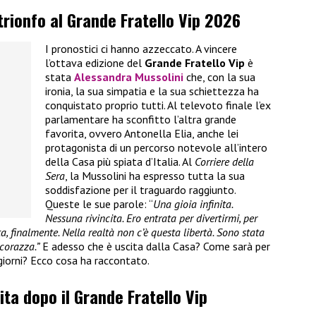
trionfo al Grande Fratello Vip 2026
I pronostici ci hanno azzeccato. A vincere
l’ottava edizione del
Grande Fratello Vip
è
stata
Alessandra Mussolini
che, con la sua
ironia, la sua simpatia e la sua schiettezza ha
conquistato proprio tutti. Al televoto finale l’ex
parlamentare ha sconfitto l’altra grande
favorita, ovvero Antonella Elia, anche lei
protagonista di un percorso notevole all’intero
della Casa più spiata d’Italia. Al
Corriere della
Sera
, la Mussolini ha espresso tutta la sua
soddisfazione per il traguardo raggiunto.
Queste le sue parole: “
Una gioia infinita.
Nessuna rivincita. Ero entrata per divertirmi, per
a, finalmente. Nella realtà non c’è questa libertà. Sono stata
corazza.”
E adesso che è uscita dalla Casa? Come sarà per
i giorni? Ecco cosa ha raccontato.
ita dopo il Grande Fratello Vip