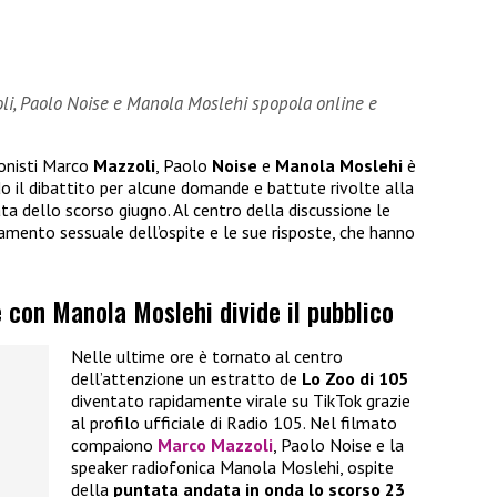
oli, Paolo Noise e Manola Moslehi spopola online e
onisti Marco
Mazzoli
, Paolo
Noise
e
Manola Moslehi
è
do il dibattito per alcune domande e battute rivolte alla
a dello scorso giugno. Al centro della discussione le
tamento sessuale dell’ospite e le sue risposte, che hanno
le con Manola Moslehi divide il pubblico
Nelle ultime ore è tornato al centro
dell’attenzione un estratto de
Lo Zoo di 105
diventato rapidamente virale su TikTok grazie
al profilo ufficiale di Radio 105. Nel filmato
compaiono
Marco Mazzoli
, Paolo Noise e la
speaker radiofonica Manola Moslehi, ospite
della
puntata andata in onda lo scorso 23