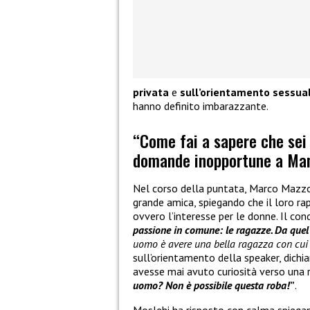
privata
e
sull’orientamento sessua
hanno definito imbarazzante.
“Come fai a sapere che sei
domande inopportune a Man
Nel corso della puntata, Marco Mazzo
grande amica, spiegando che il loro r
ovvero l’interesse per le donne. Il co
passione in comune: le ragazze. Da quel
uomo è avere una bella ragazza con cui 
sull’orientamento della speaker, dichi
avesse mai avuto curiosità verso una
uomo? Non è possibile questa roba!
”
.
Moslehi ha risposto con calma spiegan