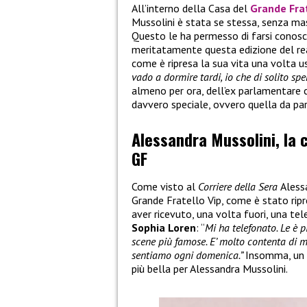
All’interno della Casa del
Grande Frat
Mussolini è stata se stessa, senza mas
Questo le ha permesso di farsi conosce
meritatamente questa edizione del rea
come è ripresa la sua vita una volta us
vado a dormire tardi, io che di solito spe
almeno per ora, dell’ex parlamentare 
davvero speciale, ovvero quella da par
Alessandra Mussolini, la 
GF
Come visto al
Corriere della Sera
Aless
Grande Fratello Vip, come è stato ripre
aver ricevuto, una volta fuori, una tel
Sophia Loren
: “
Mi ha telefonato. Le è p
scene più famose. E’ molto contenta di me
sentiamo ogni domenica.”
Insomma, un r
più bella per Alessandra Mussolini.