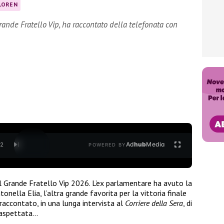
LOREN
rande Fratello Vip, ha raccontato della telefonata con
Ad
hub
Media
/
2
POWERED BY
l Grande Fratello Vip 2026. L’ex parlamentare ha avuto la
nella Elia, l’altra grande favorita per la vittoria finale
 raccontato, in una lunga intervista al
Corriere della Sera
, di
naspettata…