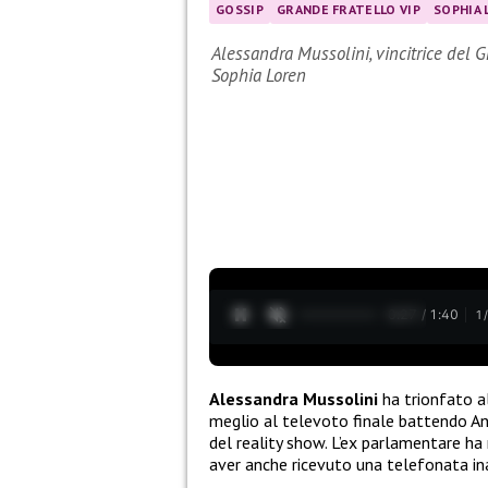
GOSSIP
GRANDE FRATELLO VIP
SOPHIA 
Alessandra Mussolini, vincitrice del G
Sophia Loren
0:28 / 1:40
1
Alessandra Mussolini
ha trionfato a
meglio al televoto finale battendo Anto
del reality show. L’ex parlamentare ha
aver anche ricevuto una telefonata i