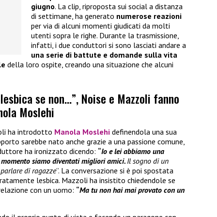
giugno
. La clip, riproposta sui social a distanza
di settimane, ha generato
numerose reazioni
per via di alcuni momenti giudicati da molti
utenti sopra le righe. Durante la trasmissione,
infatti, i due conduttori si sono lasciati andare a
una serie di battute e domande sulla vita
le
della loro ospite, creando una situazione che alcuni
 lesbica se non…”, Noise e Mazzoli fanno
ola Moslehi
li ha introdotto
Manola Moslehi
definendola una sua
apporto sarebbe nato anche grazie a una passione comune,
nduttore ha ironizzato dicendo:
“
Io e lei abbiamo una
 momento siamo diventati migliori amici.
Il sogno di un
parlare di ragazze
”. La conversazione si è poi spostata
aratamente lesbica. Mazzoli ha insistito chiedendole se
 relazione con un uomo:
“
Ma tu non hai mai provato con un
do il proprio punto di vista e facendo un paragone con