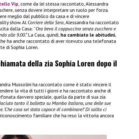
ello Vip
, come da lei stessa raccontato, Alessandra
chere, senza dovere interpretare un ruolo per forza.
re meglio dal pubblico da casa e di vincere
lity show. Al
Corriere della Sera
, Alessandra ha raccontato
cita dalla Casa: “
Ora bevo il cappuccino senza zucchero e
ndo alle 9.00.”
La Casa, quindi,
ha cambiato le abitudini
,
che ha anche raccontato di aver ricevuto una telefonata
te di Sophia Loren.
chiamata della zia Sophia Loren dopo il
andra Mussolini ha raccontato come è stato vincere il
ndere la vita di tutti i giorni e ha raccontato anche di
efonata davvero speciale, quella da parte di sua zia
iaciuto tanto il balletto su Mambo italiano, una delle sue
. ‘Che cosa sei stata capace di combinare!’ Di solito ci
iconoscimento familiare che ha reso la vittoria ancora