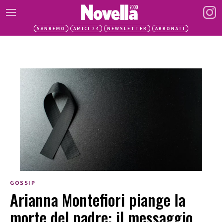
SANREMO
AMICI 24
NEWSLETTER
ABBONATI
GOSSIP
Arianna Montefiori piange la
morte del padre: il messaggio