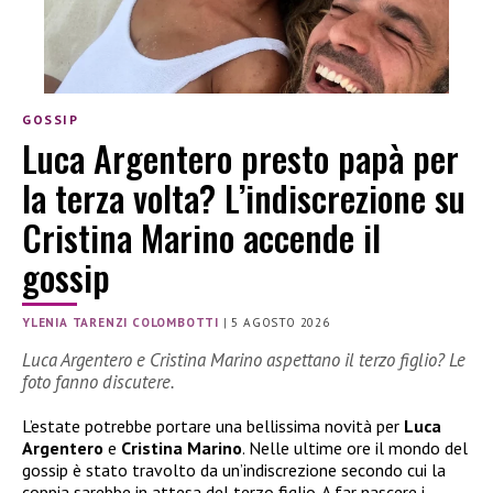
GOSSIP
Luca Argentero presto papà per
la terza volta? L’indiscrezione su
Cristina Marino accende il
gossip
YLENIA TARENZI COLOMBOTTI
|
5 AGOSTO 2026
Luca Argentero e Cristina Marino aspettano il terzo figlio? Le
foto fanno discutere.
L’estate potrebbe portare una bellissima novità per
Luca
Argentero
e
Cristina Marino
. Nelle ultime ore il mondo del
gossip è stato travolto da un’indiscrezione secondo cui la
coppia sarebbe in attesa del terzo figlio. A far nascere i