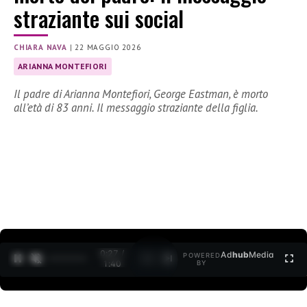
straziante sui social
CHIARA NAVA
|
22 MAGGIO 2026
ARIANNA MONTEFIORI
Il padre di Arianna Montefiori, George Eastman, è morto
all’età di 83 anni. Il messaggio straziante della figlia.
0:28 /
Ad
hub
Media
POWERED
1
/
2
1:40
BY