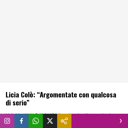
Licia Colò: “Argomentate con qualcosa
di serio”
Nel video Licia Colò ha ribadito più volte di non voler dare
eccessiva importanza agli
insulti
, anche se ha ammesso che
certe parole possono ferire e lasciare il segno. Infine la