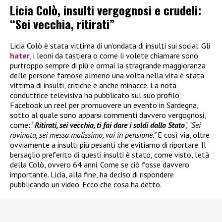
Licia Colò, insulti vergognosi e crudeli:
“Sei vecchia, ritirati”
Licia Colò è stata vittima di un’ondata di insulti sui social. Gli
hater
, i leoni da tastiera o come li volete chiamare sono
purtroppo sempre di più e ormai la stragrande maggioranza
delle persone famose almeno una volta nella vita è stata
vittima di insulti, critiche e anche minacce. La nota
conduttrice televisiva ha pubblicato sul suo profilo
Facebook un reel per promuovere un evento in Sardegna,
sotto al quale sono apparsi commenti davvero vergognosi,
come: “
Ritirati, sei vecchia, ti fai dare i soldi dallo Stato
“, “Sei
rovinata, sei messa malissimo, vai in pensione.”
E così via, oltre
ovviamente a insulti più pesanti che evitiamo di riportare. Il
bersaglio preferito di questi insulti è stato, come visto, l’età
della Colò, ovvero 64 anni. Come se ciò fosse davvero
importante. Licia, alla fine, ha deciso di rispondere
pubblicando un video. Ecco che cosa ha detto.