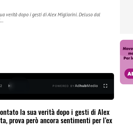
a verità dopo i gesti di Alex Migliorini. Deluso dal
i…
Ad
hub
Media
/
2
POWERED BY
ntato la sua verità dopo i gesti di Alex
sta, prova però ancora sentimenti per l’ex