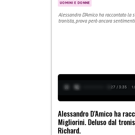
UOMINI E DONNE
Alessandro D’Amico ha raccontato la su
tronista, prova però ancora sentiment
0:28 / 3:35
1
Alessandro D’Amico ha racco
Migliorini. Deluso dal troni
Richard.