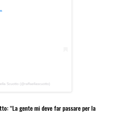
am
ella Scuotto (@raffaellascuotto)
otto: “La gente mi deve far passare per la