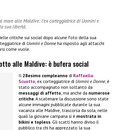
 al mare alle Maldive: l’ex corteggiatrice di Uomini e
a sua libertà.
delle critiche sui social dopo alcune foto della sua
rteggiatrice di
Uomini e Donne
ha risposto agli attacchi
arsi come vuole.
otto alle Maldive: è bufera social
Il
28esimo compleanno
di
Raffaella
Scuotto
, ex corteggiatrice di
Uomini e Donne
, è
stato accompagnato non soltanto da
messaggi di affetto
, ma anche da
numerose
critiche
. A scatenare la discussione sono state
alcune immagini pubblicate durante la sua
vacanza alle Maldive, trascorsa da sola, nelle
quali la giovane campana si è
mostrata in
bikini e topless
. Gli scatti hanno diviso il
pubblico tra chi ha apprezzato la sua