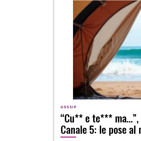
GOSSIP
“Cu** e te*** ma…”, c
Canale 5: le pose al