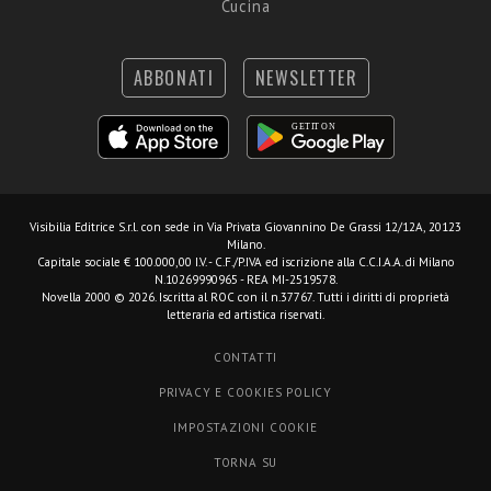
Cucina
ABBONATI
NEWSLETTER
Visibilia Editrice S.r.l.
con sede in Via Privata Giovannino De Grassi 12/12A, 20123
Milano.
Capitale sociale € 100.000,00 I.V. - C.F./P.IVA ed iscrizione alla C.C.I.A.A. di Milano
N.10269990965 - REA MI-2519578.
Novella 2000 © 2026. Iscritta al ROC con il n.37767. Tutti i diritti di proprietà
letteraria ed artistica riservati.
CONTATTI
PRIVACY E COOKIES POLICY
IMPOSTAZIONI COOKIE
TORNA SU