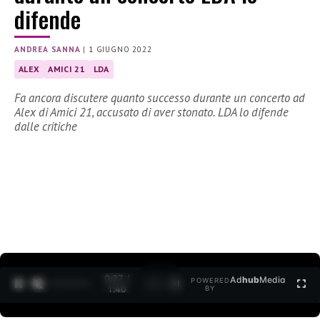
difende
ANDREA SANNA
|
1 GIUGNO 2022
ALEX
AMICI 21
LDA
Fa ancora discutere quanto successo durante un concerto ad
Alex di Amici 21, accusato di aver stonato. LDA lo difende
dalle critiche
0:28 /
Ad
hub
Media
POWERED
1
/
2
1:40
BY