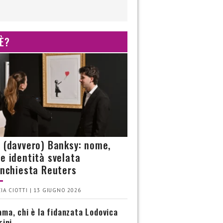
 È?
è (davvero) Banksy: nome,
 e identità svelata
’inchiesta Reuters
IA CIOTTI | 13 GIUGNO 2026
ma, chi è la fidanzata Lodovica
rini