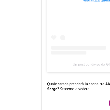
Visualizza ques
Un post condiviso da G
Quale strada prenderà la storia tra
Al
Sorge
? Staremo a vedere!