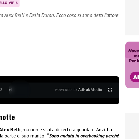
LLO VIP 6
ra Alex Belli e Delia Duran. Ecco cosa si sono detti l’attore
Ad
hub
Media
/
2
POWERED BY
 notte
Alex Belli
, ma non è stata di certo a guardare. Anzi. La
 da parte di suo marito:
“
Sono andata in overbooking perché