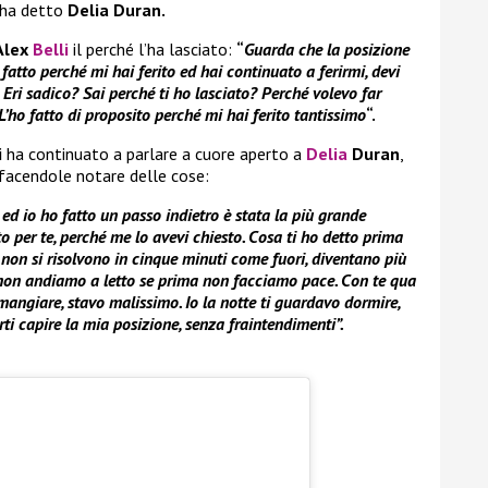
 ha detto
Delia Duran.
Alex
Belli
il perché l’ha lasciato:
“
Guarda che la posizione
ho fatto perché mi hai ferito ed hai continuato a ferirmi, devi
Eri sadico? Sai perché ti ho lasciato? Perché volevo far
L’ho fatto di proposito perché mi hai ferito tantissimo
“.
i
ha continuato a parlare a cuore aperto a
Delia
Duran
,
 facendole notare delle cose:
 ed io ho fatto un passo indietro è stata la più grande
o per te, perché me lo avevi chiesto. Cosa ti ho detto prima
 non si risolvono in cinque minuti come fuori, diventano più
o non andiamo a letto se prima non facciamo pace. Con te qua
mangiare, stavo malissimo. Io la notte ti guardavo dormire,
rti capire la mia posizione, senza fraintendimenti”.