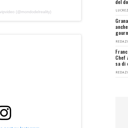
del d
LUCREZ
fvipvideo (@mondodelreality)
Grana
anche
gour
REDAZI
Franc
Chef 
sa di
REDAZI