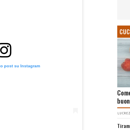
CUC
to post su Instagram
Come
buon
LUCREZ
Tiram