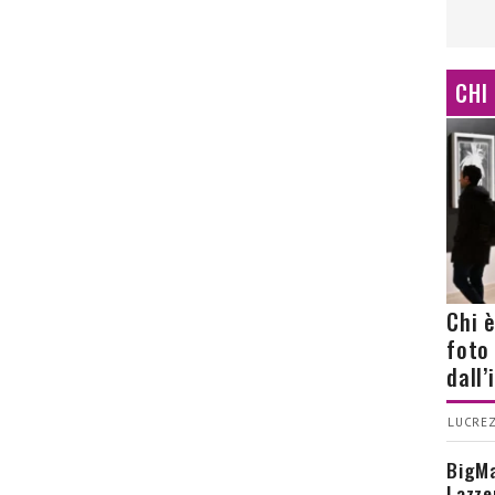
CHI
Chi 
foto
dall
LUCREZ
BigMa
Lazze