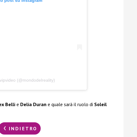
to post su Instagram
fvipvideo (@mondodelreality)
ex Belli
e
Delia Duran
e quale sarà il ruolo di
Soleil
INDIETRO