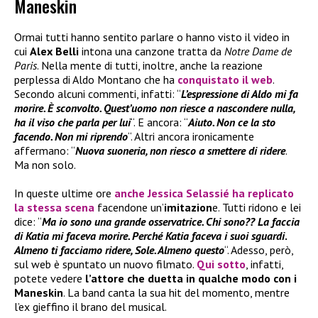
Maneskin
Ormai tutti hanno sentito parlare o hanno visto il video in
cui
Alex Belli
intona una canzone tratta da
Notre Dame de
Paris
. Nella mente di tutti, inoltre, anche la reazione
perplessa di Aldo Montano che ha
conquistato il web
.
Secondo alcuni commenti, infatti: “
L’espressione di Aldo mi fa
morire. È sconvolto. Quest’uomo non riesce a nascondere nulla,
ha il viso che parla per lui
“. E ancora: “
Aiuto. Non ce la sto
facendo. Non mi riprendo
“. Altri ancora ironicamente
affermano: “
Nuova suoneria, non riesco a smettere di ridere
.
Ma non solo.
In queste ultime ore
anche
Jessica Selassié
ha replicato
la stessa scena
facendone un’
imitazion
e. Tutti ridono e lei
dice: “
Ma io sono una grande osservatrice. Chi sono?? La faccia
di Katia mi faceva morire. Perché Katia faceva i suoi sguardi
.
Almeno ti facciamo ridere, Sole. Almeno questo
“. Adesso, però,
sul web è spuntato un nuovo filmato.
Qui sotto
, infatti,
potete vedere
l’attore che duetta in qualche modo con i
Maneskin
. La band canta la sua hit del momento, mentre
l’ex gieffino il brano del musical.