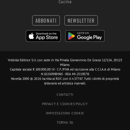
Cucina
ABBONATI
NEWSLETTER
Visibilia Editrice S.r.l.
con sede in Via Privata Giovannino De Grassi 12/12A, 20123
Milano.
Capitale sociale € 100.000,00 I.V. - C.F./P.IVA ed iscrizione alla C.C.I.A.A. di Milano
N.10269990965 - REA MI-2519578.
Novella 2000 © 2026. Iscritta al ROC con il n.37767. Tutti i diritti di proprietà
letteraria ed artistica riservati.
CONTATTI
PRIVACY E COOKIES POLICY
IMPOSTAZIONI COOKIE
TORNA SU