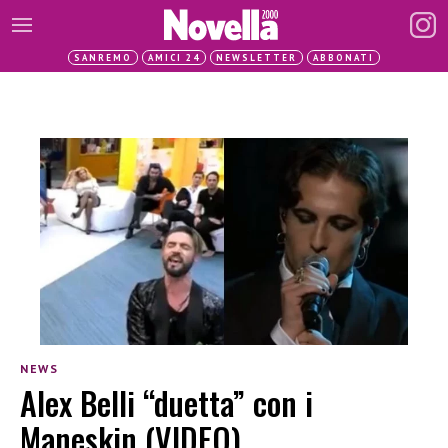
SANREMO
AMICI 24
NEWSLETTER
ABBONATI
NEWS
Alex Belli “duetta” con i
Maneskin (VIDEO)