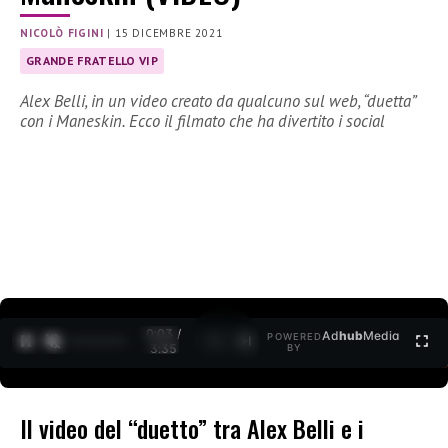
NICOLÒ FIGINI
|
15 DICEMBRE 2021
GRANDE FRATELLO VIP
Alex Belli, in un video creato da qualcuno sul web, “duetta”
con i Maneskin. Ecco il filmato che ha divertito i social
0:04 /
Ad
hub
Media
POWERED
1
/
2
3:35
BY
Il video del “duetto” tra Alex Belli e i