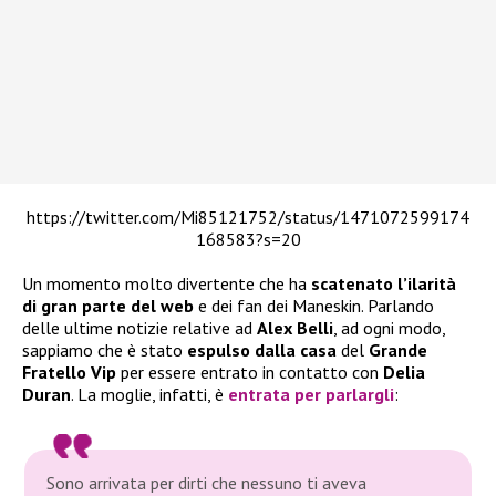
https://twitter.com/Mi85121752/status/1471072599174
168583?s=20
Un momento molto divertente che ha
scatenato l’ilarità
di gran parte del web
e dei fan dei Maneskin. Parlando
delle ultime notizie relative ad
Alex Belli
, ad ogni modo,
sappiamo che è stato
espulso dalla casa
del
Grande
Fratello Vip
per essere entrato in contatto con
Delia
Duran
. La moglie, infatti, è
entrata per parlargli
:
Sono arrivata per dirti che nessuno ti aveva