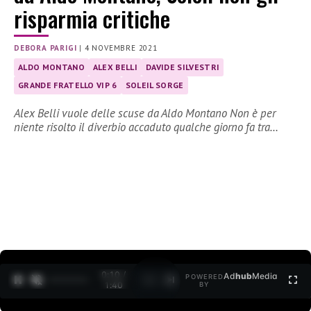
risparmia critiche
DEBORA PARIGI
|
4 NOVEMBRE 2021
ALDO MONTANO
ALEX BELLI
DAVIDE SILVESTRI
GRANDE FRATELLO VIP 6
SOLEIL SORGE
Alex Belli vuole delle scuse da Aldo Montano Non è per
niente risolto il diverbio accaduto qualche giorno fa tra…
0:10 /
Ad
hub
Media
POWERED
1
/
2
1:40
BY