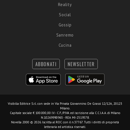
Reality
Social
Gossip
Sanremo
Cucina
ABBONATI
NEWSLETTER
Visibilia Editrice S.r.l.
con sede in Via Privata Giovannino De Grassi 12/12A, 20123
Milano.
Capitale sociale € 100.000,00 I.V. - C.F./P.IVA ed iscrizione alla C.C.I.A.A. di Milano
N.10269990965 - REA MI-2519578.
Novella 2000 © 2026. Iscritta al ROC con il n.37767. Tutti i diritti di proprietà
letteraria ed artistica riservati.