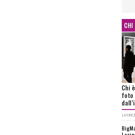
CHI
Chi 
foto
dall
LUCREZ
BigMa
Lazze