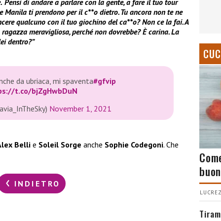
.
Pensi di andare a parlare con la gente, a fare il tuo tour
e Manila ti prendono per il c**o dietro. Tu ancora non te ne
incere qualcuno con il tuo giochino del ca**o?
Non ce la fai. A
a ragazza meravigliosa, perché non dovrebbe? È carina. La
ei dentro?”
CUC
anche da ubriaca, mi spaventa
#gfvip
ps://t.co/bjZgHwbDuN
avia_InTheSky)
November 1, 2021
lex Belli
e
Soleil Sorge
anche
Sophie Codegoni
. Che
Come
buon
INDIETRO
LUCREZ
Tiram