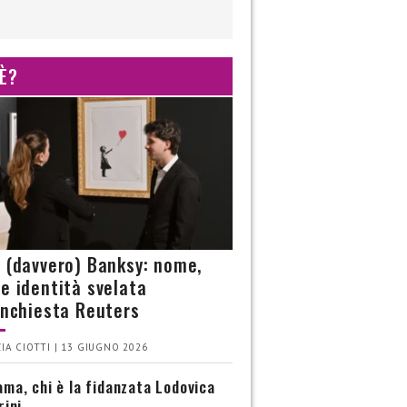
 È?
è (davvero) Banksy: nome,
 e identità svelata
’inchiesta Reuters
IA CIOTTI | 13 GIUGNO 2026
ma, chi è la fidanzata Lodovica
rini