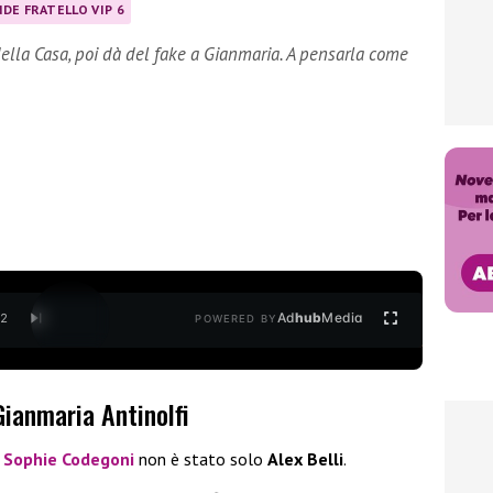
DE FRATELLO VIP 6
 della Casa, poi dà del fake a Gianmaria. A pensarla come
Ad
hub
Media
/
2
POWERED BY
Gianmaria Antinolfi
e
Sophie Codegoni
non è stato solo
Alex Belli
.