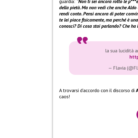
guardia:
“Non ti sei ancora rotto le p***e
della pietà. Ma non vedi che anche Aldo 
rendi conto
. Pensi ancora di poter conv
te lei piace fisicamente, ma perché è un
conosci? Di cosa stai parlando? Che ha l
la sua lucidità 
htt
— Flavia (@Fl
A trovarsi d’accordo con il discorso di
A
caos!