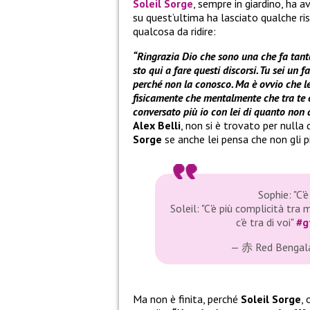
Soleil Sorge
, sempre in giardino, ha a
su quest’ultima ha lasciato qualche ri
qualcosa da ridire:
“Ringrazia Dio che sono una che fa tanta
sto qui a fare questi discorsi. Tu sei un
perché non la conosco. Ma è ovvio che lei
fisicamente che mentalmente che tra te e
conversato più io con lei di quanto non 
Alex Belli
, non si è trovato per null
Sorge
se anche lei pensa che non gli p
Sophie: "C'
Soleil: "C'è più complicità tr
c'è tra di voi"
#g
— 赤 Red Bengal
Ma non è finita, perché
Soleil Sorge
,