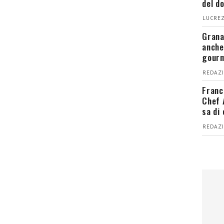
del d
LUCREZ
Grana
anche
gour
REDAZI
Franc
Chef 
sa di
REDAZI