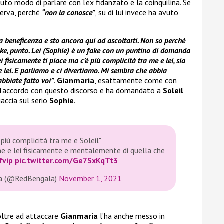
vuto modo di parlare con l’ex fidanzato e la coinquilina. Se
serva, perché
“non la conosce”
, su di lui invece ha avuto
 beneficenza e sto ancora qui ad ascoltarti. Non so perché
 fake, punto. Lei (Sophie) è un fake con un puntino di domanda
 fisicamente ti piace ma c’è più complicità tra me e lei, sia
 lei. E parliamo e ci divertiamo. Mi sembra che abbia
abbiate fatto voi”
.
Gianmaria
, esattamente come con
a d’accordo con questo discorso e ha domandato a
Soleil
iaccia sul serio
Sophie
.
è più complicità tra me e Soleil"
a me e lei fisicamente e mentalemente di quella che
fvip
pic.twitter.com/Ge7SxKqTt3
a (@RedBengala)
November 1, 2021
 oltre ad attaccare
Gianmaria
l’ha anche messo in