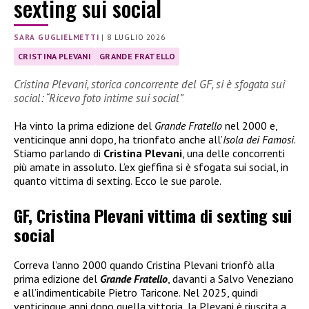
sexting sui social
SARA GUGLIELMETTI
|
8 LUGLIO 2026
CRISTINA PLEVANI
GRANDE FRATELLO
Cristina Plevani, storica concorrente del GF, si è sfogata sui
social: “Ricevo foto intime sui social”
Ha vinto la prima edizione del
Grande Fratello
nel 2000 e,
venticinque anni dopo, ha trionfato anche all’
Isola dei Famosi
.
Stiamo parlando di
Cristina Plevani
, una delle concorrenti
più amate in assoluto. L’ex gieffina si è sfogata sui social, in
quanto vittima di sexting. Ecco le sue parole.
GF, Cristina Plevani vittima di sexting sui
social
Correva l’anno 2000 quando Cristina Plevani trionfò alla
prima edizione del
Grande Fratello
, davanti a Salvo Veneziano
e all’indimenticabile Pietro Taricone. Nel 2025, quindi
venticinque anni dopo quella vittoria, la Plevani è riuscita a