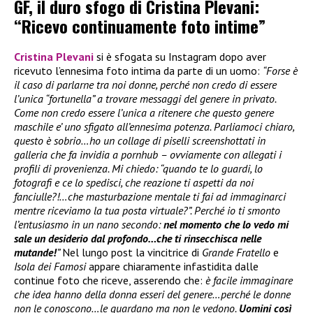
GF, il duro sfogo di Cristina Plevani:
“Ricevo continuamente foto intime”
Cristina Plevani
si è sfogata su Instagram dopo aver
ricevuto l’ennesima foto intima da parte di un uomo:
“Forse è
il caso di parlarne tra noi donne, perché non credo di essere
l’unica “fortunella” a trovare messaggi del genere in privato.
Come non credo essere l’unica a ritenere che questo genere
maschile e’ uno sfigato all’ennesima potenza. Parliamoci chiaro,
questo è sobrio…ho un collage di piselli screenshottati in
galleria che fa invidia a pornhub – ovviamente con allegati i
profili di provenienza. Mi chiedo: “quando te lo guardi, lo
fotografi e ce lo spedisci, che reazione ti aspetti da noi
fanciulle?!…che masturbazione mentale ti fai ad immaginarci
mentre riceviamo la tua posta virtuale?”. Perché io ti smonto
l’entusiasmo in un nano secondo:
nel momento che lo vedo mi
sale un desiderio dal profondo…che ti rinsecchisca nelle
mutande!
”
Nel lungo post la vincitrice di
Grande Fratello
e
Isola dei Famosi
appare chiaramente infastidita dalle
continue foto che riceve, asserendo che:
è facile immaginare
che idea hanno della donna esseri del genere…perché le donne
non le conoscono…le guardano ma non le vedono.
Uomini così