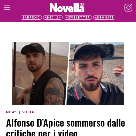
SANREMO
AMICI 24
NEWSLETTER
ABBONATI
NEWS
|
SOCIAL
Alfonso D’Apice sommerso dalle
critiche per i video