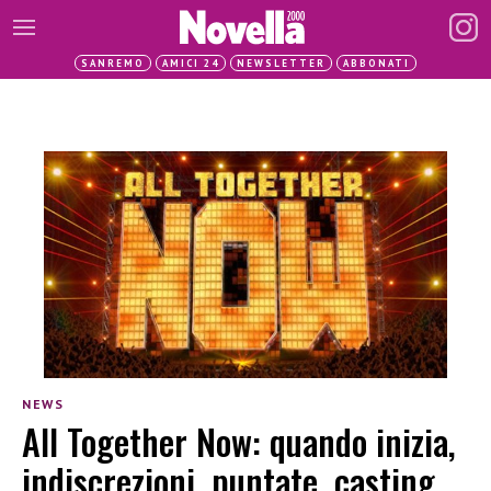
SANREMO
AMICI 24
NEWSLETTER
ABBONATI
NEWS
All Together Now: quando inizia,
indiscrezioni, puntate, casting,