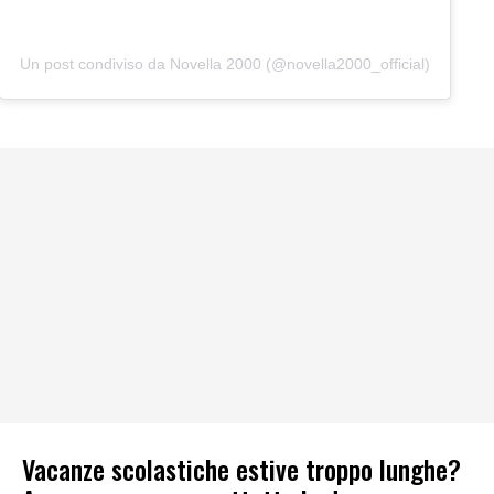
Un post condiviso da Novella 2000 (@novella2000_official)
Vacanze scolastiche estive troppo lunghe?