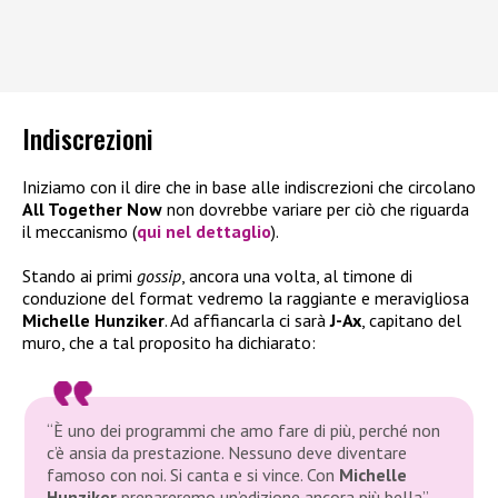
Indiscrezioni
Iniziamo con il dire che in base alle indiscrezioni che circolano
All Together Now
non dovrebbe variare per ciò che riguarda
il meccanismo (
qui nel dettaglio
).
Stando ai primi
gossip
, ancora una volta, al timone di
conduzione del format vedremo la raggiante e meravigliosa
Michelle Hunziker
. Ad affiancarla ci sarà
J-Ax
, capitano del
muro, che a tal proposito ha dichiarato:
“È uno dei programmi che amo fare di più, perché non
c’è ansia da prestazione. Nessuno deve diventare
famoso con noi. Si canta e si vince. Con
Michelle
Hunziker
prepareremo un’edizione ancora più bella”
.