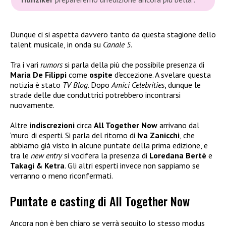
Dunque ci si aspetta davvero tanto da questa stagione dello
talent musicale, in onda su
Canale 5
.
Tra i vari
rumors
si parla della più che possibile presenza di
Maria De Filippi
come
ospite
d’eccezione. A svelare questa
notizia è stato
TV Blog
. Dopo
Amici Celebrities
, dunque le
strade delle due conduttrici potrebbero incontrarsi
nuovamente.
Altre
indiscrezioni
circa
All Together Now
arrivano dal
‘muro’ di esperti. Si parla del ritorno di
Iva Zanicchi
, che
abbiamo già visto in alcune puntate della prima edizione, e
tra le
new entry
si vocifera la presenza di
Loredana Bertè
e
Takagi & Ketra
. Gli altri esperti invece non sappiamo se
verranno o meno riconfermati.
Puntate e casting di All Together Now
Ancora non è ben chiaro se verrà seguito lo stesso modus