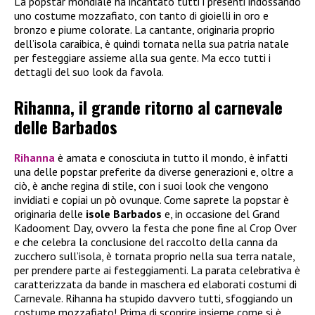
La popstar mondiale ha incantato tutti i presenti indossando
uno costume mozzafiato, con tanto di gioielli in oro e
bronzo e piume colorate. La cantante, originaria proprio
dell’isola caraibica, è quindi tornata nella sua patria natale
per festeggiare assieme alla sua gente. Ma ecco tutti i
dettagli del suo look da favola.
Rihanna, il grande ritorno al carnevale
delle Barbados
Rihanna
è amata e conosciuta in tutto il mondo, è infatti
una delle popstar preferite da diverse generazioni e, oltre a
ciò, è anche regina di stile, con i suoi look che vengono
invidiati e copiai un pò ovunque. Come saprete la popstar è
originaria delle
isole Barbados
e, in occasione del Grand
Kadooment Day, ovvero la festa che pone fine al Crop Over
e che celebra la conclusione del raccolto della canna da
zucchero sull’isola, è tornata proprio nella sua terra natale,
per prendere parte ai festeggiamenti. La parata celebrativa è
caratterizzata da bande in maschera ed elaborati costumi di
Carnevale. Rihanna ha stupido davvero tutti, sfoggiando un
costume mozzafiato! Prima di scoprire insieme come si è