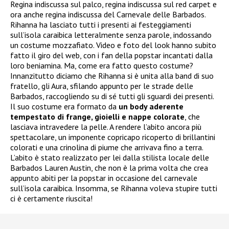
Regina indiscussa sul palco, regina indiscussa sul red carpet e
ora anche regina indiscussa del Carnevale delle Barbados.
Rihanna ha lasciato tutti i presenti ai festeggiamenti
sull’isola caraibica letteralmente senza parole, indossando
un costume mozzafiato. Video e foto del look hanno subito
fatto il giro del web, con i fan della popstar incantati dalla
loro beniamina. Ma, come era fatto questo costume?
Innanzitutto diciamo che Rihanna si è unita alla band di suo
fratello, gli Aura, sfilando appunto per le strade delle
Barbados, raccogliendo su di sé tutti gli sguardi dei presenti.
Il suo costume era formato da
un body aderente
tempestato di frange, gioielli e nappe colorate
, che
lasciava intravedere la pelle. A rendere l’abito ancora più
spettacolare, un imponente copricapo ricoperto di brillantini
colorati e una crinolina di piume che arrivava fino a terra.
L’abito è stato realizzato per lei dalla stilista locale delle
Barbados Lauren Austin, che non è la prima volta che crea
appunto abiti per la popstar in occasione del carnevale
sull’isola caraibica. Insomma, se Rihanna voleva stupire tutti
ci è certamente riuscita!