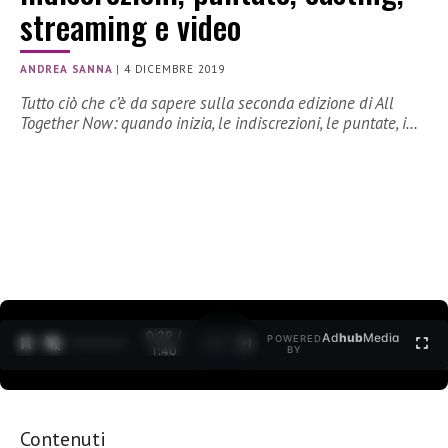
streaming e video
ANDREA SANNA
|
4 DICEMBRE 2019
Tutto ciò che c’è da sapere sulla seconda edizione di All
Together Now: quando inizia, le indiscrezioni, le puntate, i…
0:30 /
Ad
hub
Media
POWERED
1
/
2
1:40
BY
Contenuti