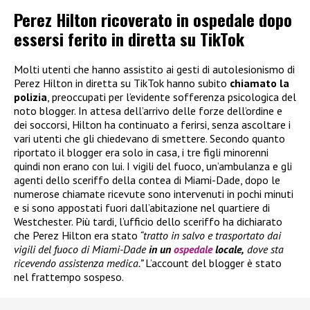
Perez Hilton ricoverato in ospedale dopo
essersi ferito in diretta su TikTok
Molti utenti che hanno assistito ai gesti di autolesionismo di
Perez Hilton in diretta su TikTok hanno subito
chiamato la
polizia
, preoccupati per l’evidente sofferenza psicologica del
noto blogger. In attesa dell’arrivo delle forze dell’ordine e
dei soccorsi, Hilton ha continuato a ferirsi, senza ascoltare i
vari utenti che gli chiedevano di smettere. Secondo quanto
riportato il blogger era solo in casa, i tre figli minorenni
quindi non erano con lui. I vigili del fuoco, un’ambulanza e gli
agenti dello sceriffo della contea di Miami-Dade, dopo le
numerose chiamate ricevute sono intervenuti in pochi minuti
e si sono appostati fuori dall’abitazione nel quartiere di
Westchester. Più tardi, l’ufficio dello sceriffo ha dichiarato
che Perez Hilton era stato
“tratto in salvo e trasportato dai
vigili del fuoco di Miami-Dade
in un
ospedale
locale,
dove sta
ricevendo assistenza medica.”
L’account del blogger è stato
nel frattempo sospeso.