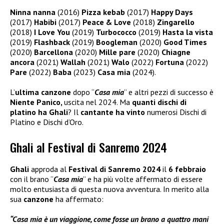
Ninna nanna
(2016)
Pizza kebab
(2017)
Happy Days
(2017)
Habibi
(2017)
Peace & Love
(2018)
Zingarello
(2018)
I Love You
(2019)
Turbococco
(2019)
Hasta la vista
(2019)
Flashback
(2019)
Boogleman
(2020)
Good Times
(2020)
Barcellona
(2020)
Mille pare
(2020)
Chiagne
ancora
(2021)
Wallah
(2021)
Walo
(2022)
Fortuna
(2022)
Pare
(2022)
Baba
(2023)
Casa mia
(2024).
L’
ultima canzone
dopo “
Casa mia
” e altri pezzi di successo è
Niente Panico,
uscita nel 2024. Ma
quanti dischi di
platino ha Ghali
? Il
cantante ha vinto
numerosi Dischi di
Platino e Dischi d’Oro.
Ghali al Festival di Sanremo 2024
Ghali
approda al
Festival di Sanremo 2024
il
6 febbraio
con il brano “
Casa mia
” e ha più volte affermato di essere
molto entusiasta di questa nuova avventura. In merito alla
sua
canzone
ha affermato:
“Casa mia è un viaggione, come fosse un brano a quattro mani