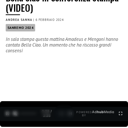
(VIDEO)
ANDREA SANNA
|
6 FEBBRAIO 2024
SANREMO 2024
In sala stampa questa mattina Amadeus e Mengoni hanno
cantato Bella Ciao. Un momento che ha riscosso grandi
consensi
0:29 /
Ad
hub
Media
POWERED
1
/
2
3:35
BY