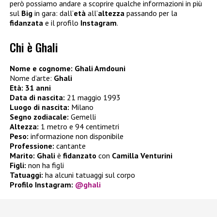
però possiamo andare a scoprire qualche informazioni in più
sul
Big
in gara: dall’
età
all’
altezza
passando per la
fidanzata
e il profilo
Instagram
.
Chi è Ghali
Nome e cognome: Ghali Amdouni
Nome d’arte:
Ghali
Età: 31 anni
Data di nascita:
21 maggio 1993
Luogo di nascita:
Milano
Segno zodiacale:
Gemelli
Altezza:
1 metro e 94 centimetri
Peso:
informazione non disponibile
Professione:
cantante
Marito:
Ghali
è
fidanzato
con
Camilla Venturini
Figli:
non ha figli
Tatuaggi:
ha alcuni tatuaggi sul corpo
Profilo Instagram:
@ghali