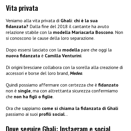
Vita privata
Veniamo alla vita privata di
Ghali
:
chi è la sua
fidanzata?
Dalla fine del 2018 il cantante ha avuto
relazione stabile con la
modella Mariacarla Boscono
. Non
si conoscono le cause della loro separazione.
Dopo essersi lasciato con la
modella
pare che oggi la
nuova fidanzata
è
Camilla Venturini
.
Di origini bresciane collabora con la sorella alla creazione di
accessori e borse del loro brand,
Medea
.
Quindi possiamo affermare con certezza che è
fidanzato
non è
single
, ma con altrettanta sicurezza confermiamo
che
non ha figli
o figlie
.
Ora che sappiamo
come si chiama la fidanzata di Ghali
passiamo ai suoi
profili social
…
Dove seguire Ghali: Instagram e social