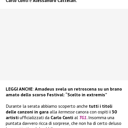
Carlo Conti
e
Alessandro Cattelan.
LEGGI ANCHE
:
Amadeus svela un retroscena su un brano
amato dello scorso Festival: “Scelto in extremis”
Durante la serata abbiamo scoperto anche
tutti i titoli
delle canzoni in gara
alla
kermesse
canora con ospiti
i 30
artisti
ufficializzati da
Carlo Conti
al
TG1.
Insomma una
puntata davvero ricca di sorprese, che non ha di certo deluso