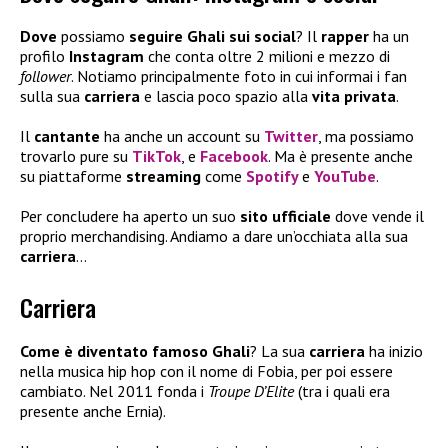
Dove
possiamo
seguire Ghali sui social
? Il
rapper
ha un
profilo
Instagram
che conta oltre 2 milioni e mezzo di
follower
. Notiamo principalmente foto in cui informai i fan
sulla sua
carriera
e lascia poco spazio alla
vita privata
.
Il
cantante
ha anche un account su
Twitter
, ma possiamo
trovarlo pure su
TikTok
, e
Facebook
. Ma è presente anche
su piattaforme
streaming
come
Spotify
e
YouTube
.
Per concludere ha aperto un suo
sito ufficiale
dove vende il
proprio merchandising. Andiamo a dare un’occhiata alla sua
carriera
…
Carriera
Come è diventato famoso Ghali
? La sua
carriera
ha inizio
nella musica hip hop con il nome di Fobia, per poi essere
cambiato. Nel 2011 fonda i
Troupe D’Elite
(tra i quali era
presente anche Ernia).