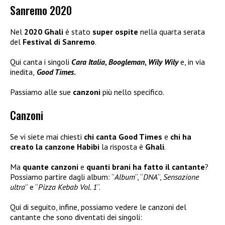
Sanremo 2020
Nel
2020 Ghali
è stato
super ospite
nella quarta serata
del
Festival di Sanremo
.
Qui canta i singoli
Cara Italia
,
Boogleman
,
Wily Wily
e, in via
inedita,
Good Times
.
Passiamo alle sue
canzoni
più nello specifico.
Canzoni
Se vi siete mai chiesti
chi canta Good Times
e
chi ha
creato la canzone Habibi
la risposta è
Ghali
.
Ma
quante canzoni
e
quanti brani ha fatto il cantante
?
Possiamo partire dagli album: “
Album
“, “
DNA
“,
Sensazione
ultra
” e “
Pizza Kebab Vol. 1
“.
Qui di seguito, infine, possiamo vedere le canzoni del
cantante che sono diventati dei singoli: