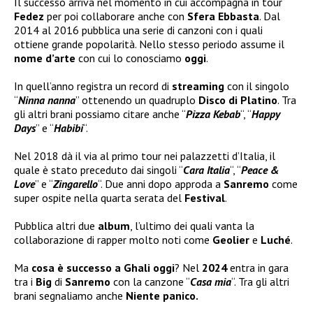
Il successo arriva nel momento in cui accompagna in tour
Fedez
per poi collaborare anche con
Sfera Ebbasta
. Dal
2014 al 2016 pubblica una serie di canzoni con i quali
ottiene grande popolarità. Nello stesso periodo assume il
nome d’arte
con cui lo conosciamo
oggi
.
In quell’anno registra un record di
streaming
con il singolo
“
Ninna nanna
” ottenendo un quadruplo
Disco di Platino
. Tra
gli altri brani possiamo citare anche “
Pizza Kebab
“, “
Happy
Days
” e “
Habibi
“.
Nel 2018 dà il via al primo tour nei palazzetti d’Italia, il
quale è stato preceduto dai singoli “
Cara Italia
“, “
Peace &
Love
” e “
Zingarello
“. Due anni dopo approda a
Sanremo
come
super ospite nella quarta serata del
Festival
.
Pubblica altri due
album
, l’ultimo dei quali vanta la
collaborazione di rapper molto noti come
Geolier
e
Luché
.
Ma
cosa è successo a Ghali oggi
? Nel
2024
entra in gara
tra i
Big
di
Sanremo
con la canzone “
Casa mia
“. Tra gli altri
brani segnaliamo anche
Niente panico.