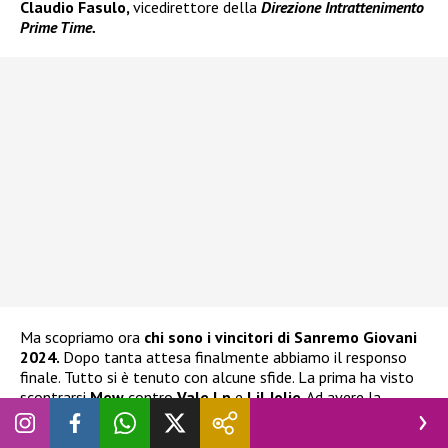
Claudio Fasulo,
vicedirettore della
Direzione Intrattenimento
Prime Time.
Ma scopriamo ora
chi sono i vincitori di Sanremo Giovani
2024.
Dopo tanta attesa finalmente abbiamo il responso
finale. Tutto si è tenuto con alcune sfide. La prima ha visto
scontrarsi
Mew
contro
Vale Lp
e
Lil Jolie
. Ad avere la
meglio sono state queste ultime con
Dimmi tu quando sei
per fare l’amore
.