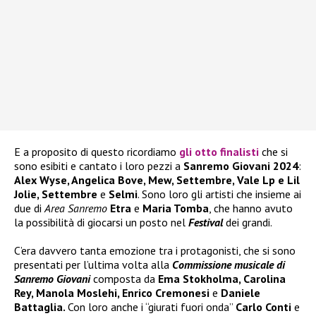
E a proposito di questo ricordiamo
gli otto finalisti
che si
sono esibiti e cantato i loro pezzi a
Sanremo Giovani 2024
:
Alex Wyse, Angelica Bove, Mew, Settembre, Vale Lp e Lil
Jolie, Settembre
e
Selmi
. Sono loro gli artisti che insieme ai
due di
Area Sanremo
Etra
e
Maria Tomba
, che hanno avuto
la possibilità di giocarsi un posto nel
Festival
dei grandi.
C’era davvero tanta emozione tra i protagonisti, che si sono
presentati per l’ultima volta alla
Commissione musicale di
Sanremo Giovani
composta da
Ema Stokholma, Carolina
Rey, Manola Moslehi, Enrico Cremonesi
e
Daniele
Battaglia.
Con loro anche i “giurati fuori onda”
Carlo Conti
e