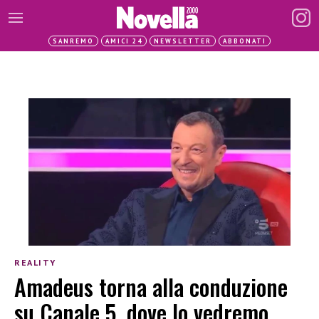
SANREMO
AMICI 24
NEWSLETTER
ABBONATI
REALITY
Amadeus torna alla conduzione
su Canale 5, dove lo vedremo