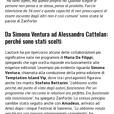
“
Ha tanti difetti, ma questo proprio no. Quando sceglie le
persone non pensa a se stessa, pensa al prodotto. Faccio
televisione da 34 anni e questa capacità di non preoccuparsi di
essere oscurata dagli altri non è così comune
” sono state le
parole di Zanforlin.
Da Simona Ventura ad Alessandro Cattelan:
perché sono stati scelti
L’autore ha poi ripercorso alcune delle collaborazioni più
significative nate nei programmi di
Maria De Filippi
,
spiegando che ogni scelta risponde esclusivamente alle
esigenze editoriali. L’esempio più evidente riguarda
Simona
Ventura
, chiamata alla conduzione della prima edizione di
Temptation Island Vip
, dove tra i protagonisti figurava
anche l’ex marito
Stefano Bettarini
. “
L’abbiamo scelta
perché, dal punto di vista degli autori, funzionava. Per un
programma che racconta le relazioni era perfetta. Era funzionale
alla trasmissione
“, ha spiegato Zanforlin. Lo stesso principio
sarebbe stato seguito anche con
Amadeus
, arrivato ad
Amici dopo i cinque Festival di Sanremo. “
Lo abbiamo voluto
perché era una persona estremamente competente
“, ha