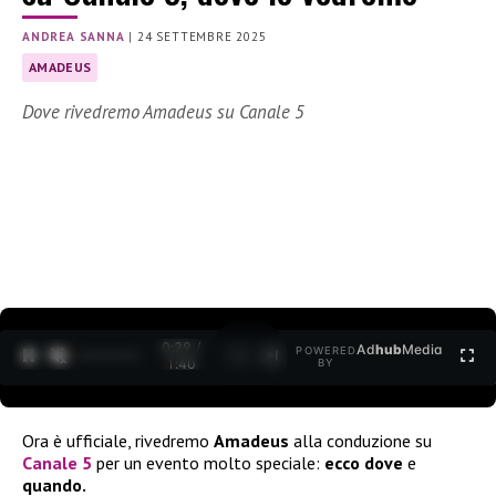
ANDREA SANNA
|
24 SETTEMBRE 2025
AMADEUS
Dove rivedremo Amadeus su Canale 5
0:30 /
Ad
hub
Media
POWERED
1
/
2
1:40
BY
Ora è ufficiale, rivedremo
Amadeus
alla conduzione su
Canale 5
per un evento molto speciale:
ecco dove
e
quando.