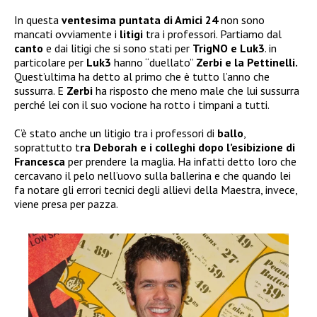
In questa
ventesima puntata di Amici 24
non sono
mancati ovviamente i
litigi
tra i professori. Partiamo dal
canto
e dai litigi che si sono stati per
TrigNO e Luk3
. in
particolare per
Luk3
hanno “duellato”
Zerbi e la Pettinelli.
Quest’ultima ha detto al primo che è tutto l’anno che
sussurra. E
Zerbi
ha risposto che meno male che lui sussurra
perché lei con il suo vocione ha rotto i timpani a tutti.
C’è stato anche un litigio tra i professori di
ballo
,
soprattutto t
ra Deborah e i colleghi dopo l’esibizione di
Francesca
per prendere la maglia. Ha infatti detto loro che
cercavano il pelo nell’uovo sulla ballerina e che quando lei
fa notare gli errori tecnici degli allievi della Maestra, invece,
viene presa per pazza.