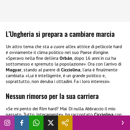
L’Ungheria si prepara a cambiare marcia
Un altro tema che sta a cuore all’ex attrice di pellicole hard
è ovviamente il clima politico nel suo Paese d’origine.
«Speravo nella fine dell’era
Orbán
, dopo 16 anni in cui ha
sottomesso e spremuto la popolazione». Ora con l’arrivo di
Magyar
, stando al parere di
Cicciolina
, l’aria è finalmente
cambiata. «Lui è intelligente, è un grande politico e,
soprattutto, non deruba i cittadini. Fa i loro interessi».
Nessun rimorso per la sua carriera
«Se mi pento dei film hard? Mai. Di nulla. Abbraccio il mio
passato. Tutto. Interamente», ha raccontato
Cicciolina
con
grande orgoglio e senza rammarico. «Gli abusi sui set del
cinema porno? Certo che possono capitare. Io, per esempio,