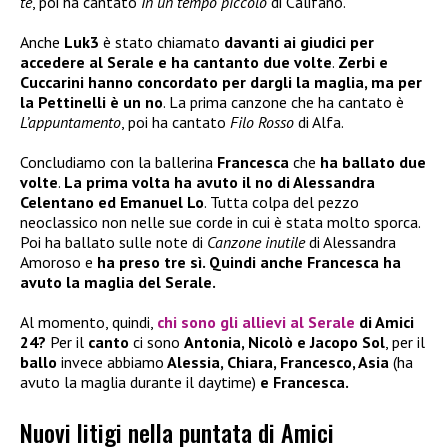
te
, poi ha cantato
In un tempo piccolo
di Califano.
Anche
Luk3
è stato chiamato
davanti ai giudici per
accedere al Serale e ha cantanto due volte
.
Zerbi e
Cuccarini hanno concordato per dargli la maglia, ma per
la Pettinelli è un no
. La prima canzone che ha cantato è
L’appuntamento
, poi ha cantato
Filo Rosso
di Alfa.
Concludiamo con la ballerina
Francesca
che
ha ballato due
volte
.
La prima volta ha avuto il no di Alessandra
Celentano ed Emanuel Lo
. Tutta colpa del pezzo
neoclassico non nelle sue corde in cui è stata molto sporca.
Poi ha ballato sulle note di
Canzone inutile
di Alessandra
Amoroso e
ha preso tre sì. Quindi anche Francesca ha
avuto la maglia del Serale.
Al momento, quindi,
chi sono gli allievi al Serale
di Amici
24?
Per il
canto
ci sono
Antonia, Nicolò e Jacopo Sol
, per il
ballo
invece abbiamo
Alessia, Chiara, Francesco, Asia
(ha
avuto la maglia durante il daytime)
e Francesca.
Nuovi litigi nella puntata di Amici