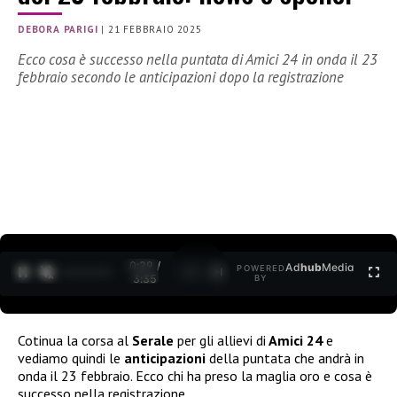
DEBORA PARIGI
|
21 FEBBRAIO 2025
Ecco cosa è successo nella puntata di Amici 24 in onda il 23
febbraio secondo le anticipazioni dopo la registrazione
0:30 /
Ad
hub
Media
POWERED
1
/
2
3:35
BY
Cotinua la corsa al
Serale
per gli allievi di
Amici 24
e
vediamo quindi le
anticipazioni
della puntata che andrà in
onda il 23 febbraio. Ecco chi ha preso la maglia oro e cosa è
successo nella registrazione.