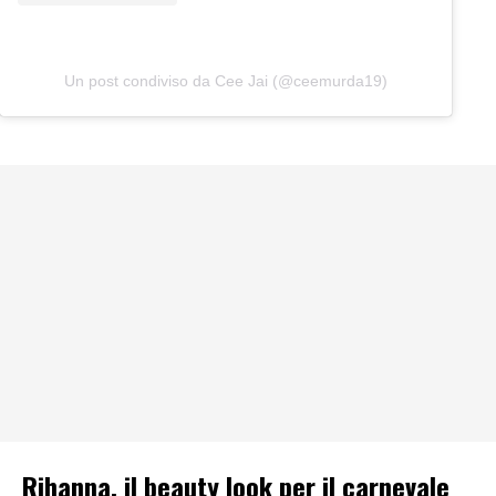
Un post condiviso da Cee Jai (@ceemurda19)
Rihanna, il beauty look per il carnevale