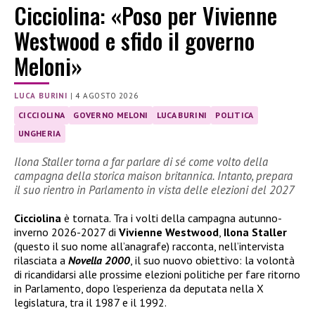
Cicciolina: «Poso per Vivienne
Westwood e sfido il governo
Meloni»
LUCA BURINI
|
4 AGOSTO 2026
CICCIOLINA
GOVERNO MELONI
LUCA BURINI
POLITICA
UNGHERIA
Ilona Staller torna a far parlare di sé come volto della
campagna della storica maison britannica. Intanto, prepara
il suo rientro in Parlamento in vista delle elezioni del 2027
Cicciolina
è tornata. Tra i volti della campagna autunno-
inverno 2026-2027 di
Vivienne Westwood
,
Ilona Staller
(questo il suo nome all’anagrafe) racconta, nell’intervista
rilasciata a
Novella 2000
, il suo nuovo obiettivo: la volontà
di ricandidarsi alle prossime elezioni politiche per fare ritorno
in Parlamento, dopo l’esperienza da deputata nella X
legislatura, tra il 1987 e il 1992.