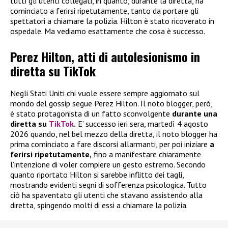
tutti gli utenti collegati, in quanto, durante la diretta, ha
cominciato a ferirsi ripetutamente, tanto da portare gli
spettatori a chiamare la polizia. Hilton è stato ricoverato in
ospedale. Ma vediamo esattamente che cosa è successo.
Perez Hilton, atti di autolesionismo in
diretta su TikTok
Negli Stati Uniti chi vuole essere sempre aggiornato sul
mondo del gossip segue Perez Hilton. Il noto blogger, però,
è stato protagonista di un fatto sconvolgente
durante una
diretta su
TikTok
.
E’ successo ieri sera, martedì 4 agosto
2026 quando, nel bel mezzo della diretta, il noto blogger ha
prima cominciato a fare discorsi allarmanti, per poi iniziare
a
ferirsi ripetutamente,
fino a manifestare chiaramente
l’intenzione di voler compiere un gesto estremo. Secondo
quanto riportato Hilton si sarebbe inflitto dei tagli,
mostrando evidenti segni di sofferenza psicologica. Tutto
ciò ha spaventato gli utenti che stavano assistendo alla
diretta, spingendo molti di essi a chiamare la polizia.