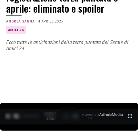
aprile: eliminato e spoiler
ANDREA SANNA
|
4 APRILE 2025
AMICI 24
Ecco tutte le anticipazioni della terza puntata del Serale di
Amici 24
0:30 /
Ad
hub
Media
POWERED
1
/
2
1:40
BY