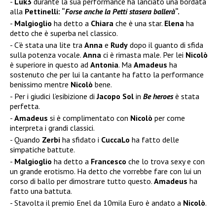
Luk3
durante la sua performance ha lanciato una bordata
alla
Pettinelli: “
Forse anche la Petti stasera ballerà
“.
Malgioglio
ha detto a
Chiara
che è una star.
Elena
ha
detto che è superba nel classico.
C’è stata una lite tra
Anna
e
Rudy
dopo il guanto di sfida
sulla potenza vocale.
Anna
ci è rimasta male. Per lei
Nicolò
è superiore in questo ad
Antonia
. Ma
Amadeus
ha
sostenuto che per lui la cantante ha fatto la performance
benissimo mentre
Nicolò
bene.
Per i giudici l’esibizione di
Jacopo Sol
in
Be heroes
è stata
perfetta.
Amadeus
si è complimentato con
Nicolò
per come
interpreta i grandi classici.
Quando
Zerbi
ha sfidato i
CuccaLo
ha fatto delle
simpatiche battute.
Malgioglio
ha detto a
Francesco
che lo trova sexy e con
un grande erotismo. Ha detto che vorrebbe fare con lui un
corso di ballo per dimostrare tutto questo.
Amadeus
ha
fatto una battuta.
Stavolta il premio Enel da 10mila Euro è andato a
Nicolò
.