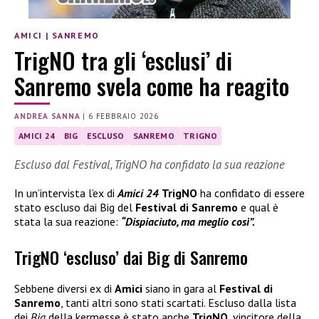
AMICI
|
SANREMO
TrigNO tra gli ‘esclusi’ di
Sanremo svela come ha reagito
ANDREA SANNA
|
6 FEBBRAIO 2026
AMICI 24
BIG
ESCLUSO
SANREMO
TRIGNO
Escluso dal Festival, TrigNO ha confidato la sua reazione
In un’intervista l’ex di
Amici 24
TrigNO
ha confidato di essere
stato escluso dai Big del
Festival di Sanremo
e qual è
stata la sua reazione:
“Dispiaciuto, ma meglio così”.
TrigNO ‘escluso’ dai Big di Sanremo
Sebbene diversi ex di
Amici
siano in gara al
Festival di
Sanremo
, tanti altri sono stati scartati. Escluso dalla lista
dei
Big
della kermesse è stato anche
TrigNO
, vincitore della