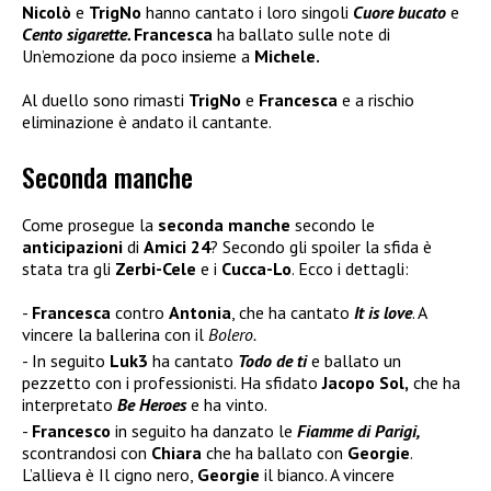
Nicolò
e
TrigNo
hanno cantato i loro singoli
Cuore bucato
e
Cento sigarette.
Francesca
ha ballato sulle note di
Un’emozione da poco insieme a
Michele.
Al duello sono rimasti
TrigNo
e
Francesca
e a rischio
eliminazione è andato il cantante.
Seconda manche
Come prosegue la
seconda manche
secondo le
anticipazioni
di
Amici 24
? Secondo gli spoiler la sfida è
stata tra gli
Zerbi-Cele
e i
Cucca-Lo
. Ecco i dettagli:
Francesca
contro
Antonia
, che ha cantato
It is love
. A
vincere la ballerina con il
Bolero.
In seguito
Luk3
ha cantato
Todo de ti
e ballato un
pezzetto con i professionisti. Ha sfidato
Jacopo Sol,
che ha
interpretato
Be Heroes
e ha vinto.
Francesco
in seguito ha danzato le
Fiamme di Parigi,
scontrandosi con
Chiara
che ha ballato con
Georgie
.
L’allieva è Il cigno nero,
Georgie
il bianco. A vincere