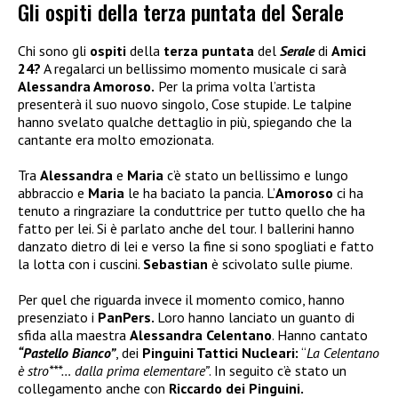
Gli ospiti della terza puntata del Serale
Chi sono gli
ospiti
della
terza puntata
del
Serale
di
Amici
24?
A regalarci un bellissimo momento musicale ci sarà
Alessandra Amoroso.
Per la prima volta l’artista
presenterà il suo nuovo singolo, Cose stupide. Le talpine
hanno svelato qualche dettaglio in più, spiegando che la
cantante era molto emozionata.
Tra
Alessandra
e
Maria
c’è stato un bellissimo e lungo
abbraccio e
Maria
le ha baciato la pancia. L’
Amoroso
ci ha
tenuto a ringraziare la conduttrice per tutto quello che ha
fatto per lei. Si è parlato anche del tour. I ballerini hanno
danzato dietro di lei e verso la fine si sono spogliati e fatto
la lotta con i cuscini.
Sebastian
è scivolato sulle piume.
Per quel che riguarda invece il momento comico, hanno
presenziato i
PanPers.
Loro hanno lanciato un guanto di
sfida alla maestra
Alessandra Celentano
. Hanno cantato
“Pastello Bianco”
, dei
Pinguini Tattici Nucleari:
“
La Celentano
è stro***… dalla prima elementare”
. In seguito c’è stato un
collegamento anche con
Riccardo dei Pinguini.