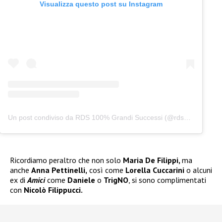
Visualizza questo post su Instagram
Un post condiviso da RDS 100% Grandi Successi (@rds_official)
Ricordiamo peraltro che non solo
Maria De Filippi,
ma
anche
Anna Pettinelli,
così come
Lorella Cuccarini
o alcuni
ex di
Amici
come
Daniele
o
TrigNO
, si sono complimentati
con
Nicolò Filippucci.