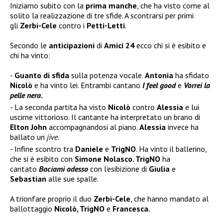
Iniziamo subito con la
prima manche
, che ha visto come al
solito la realizzazione di tre sfide. A scontrarsi per primi
gli
Zerbi-Cele
contro i
Petti-Letti
.
Secondo le
anticipazioni
di
Amici 24
ecco chi si è esibito e
chi ha vinto:
Guanto di sfida
sulla potenza vocale.
Antonia
ha sfidato
Nicolò
e ha vinto lei. Entrambi cantano
I feel good
e
Vorrei la
pelle nera
.
La seconda partita ha visto
Nicolò
contro
Alessia
e lui
uscirne vittorioso. Il cantante ha interpretato un brano di
Elton John
accompagnandosi al piano.
Alessia
invece ha
ballato un
jive
.
Infine scontro tra
Daniele
e
TrigNO
. Ha vinto il ballerino,
che si è esibito con
Simone Nolasco. TrigNO
ha
cantato
Baciami adesso
con l’esibizione di
Giulia
e
Sebastian
alle sue spalle.
A trionfare proprio il duo
Zerbi-Cele
, che hanno mandato al
ballottaggio
Nicolò, TrigNO
e
Francesca.