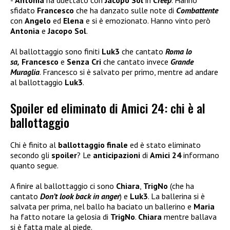
sfidato
Francesco
che ha danzato sulle note di
Combattente
con
Angelo
ed
Elena
e si è emozionato. Hanno vinto però
Antonia
e
Jacopo Sol
.
Al ballottaggio sono finiti
Luk3
che cantato
Roma lo
sa,
Francesco
e
Senza Cri
che cantato invece
Grande
Muraglia
. Francesco si è salvato per primo, mentre ad andare
al ballottaggio
Luk3
.
Spoiler ed eliminato di Amici 24: chi è al
ballottaggio
Chi è finito al
ballottaggio finale
ed è stato eliminato
secondo gli
spoiler
? Le
anticipazioni
di
Amici 24
informano
quanto segue.
A finire al ballottaggio ci sono
Chiara
,
TrigNo
(che ha
cantato
Don’t look back in anger
) e
Luk3
. La ballerina si è
salvata per prima, nel ballo ha baciato un ballerino e
Maria
ha fatto notare la gelosia di
TrigNo
.
Chiara
mentre ballava
si è fatta male al piede.