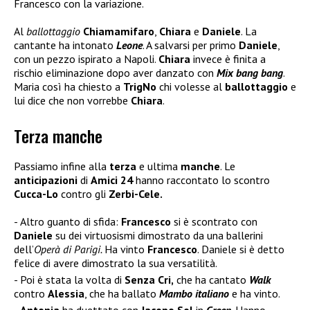
Francesco con la variazione.
Al
ballottaggio
Chiamamifaro
,
Chiara
e
Daniele
. La
cantante ha intonato
Leone
. A salvarsi per primo
Daniele
,
con un pezzo ispirato a Napoli.
Chiara
invece è finita a
rischio eliminazione dopo aver danzato con
Mix bang bang
.
Maria così ha chiesto a
TrigNo
chi volesse al
ballottaggio
e
lui dice che non vorrebbe
Chiara
.
Terza manche
Passiamo infine alla
terza
e ultima
manche
. Le
anticipazioni
di
Amici 24
hanno raccontato lo scontro
Cucca-Lo
contro gli
Zerbi-Cele.
Altro guanto di sfida:
Francesco
si è scontrato con
Daniele
su dei virtuosismi dimostrato da una ballerini
dell’
Operà di Parigi.
Ha vinto
Francesco
. Daniele si è detto
felice di avere dimostrato la sua versatilità.
Poi è stata la volta di
Senza Cri,
che ha cantato
Walk
contro
Alessia
, che ha ballato
Mambo italiano
e ha vinto.
Antonia
ha duettato con
Jacopo Sol
in
Creep
. Hanno