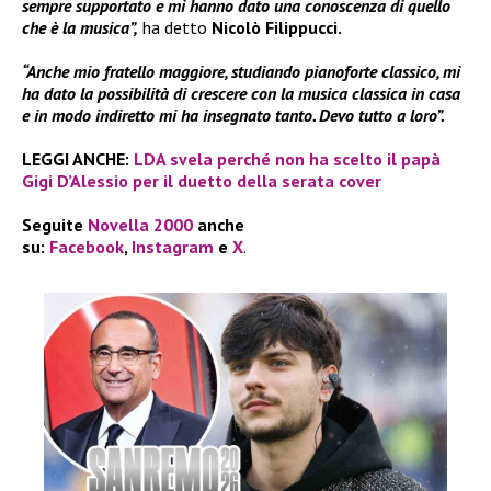
sempre supportato e mi hanno dato una conoscenza di quello
che è la musica”,
ha detto
Nicolò Filippucci.
“Anche mio fratello maggiore, studiando pianoforte classico, mi
ha dato la possibilità di crescere con la musica classica in casa
e in modo indiretto mi ha insegnato tanto. Devo tutto a loro”.
LEGGI ANCHE:
LDA svela perché non ha scelto il papà
Gigi D’Alessio per il duetto della serata cover
Seguite
Novella 2000
anche
su:
Facebook
,
Instagram
e
X
.