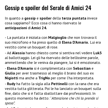
Gossip e spoiler del Serale di Amici 24
In quanto a
gossip
e
spoiler
della
terza puntata
invece
cosa sappiamo? Ecco cosa ci hanno riservato le
anticipazioni
di
Amici 24.
La puntata è iniziata con
Malgioglio
che non trovava il
suo microfono e ha preso quello di
Elena D’Amario.
Lui era
vestito come un bouquet di rose.
Ad
Alessia
hanno chiesto come si sentiva nel vedere
Luk3
al ballottaggio. Lei gli ha riservato delle bellissime parole,
ammettendo che le veniva da piangere, lui si è emozionato.
Elena D’Amario
si è complimentata con
Sebastian
e
Giulia
per aver trasmesso al meglio il brano del suo ex
Nigiotti
ma anche a
TrigNo
per come l’ha interpretata.
Rudy
ha fatto la sigla alla
Pettinelli
con la rana che era
vestita tutta glitterata. Poi le ha lanciato un bouquet sulla
fine, dato che si è fatta sballottare dai professionisti. In
questo momento ha detto: “
Attenzione che chi la prende si
sposa”.