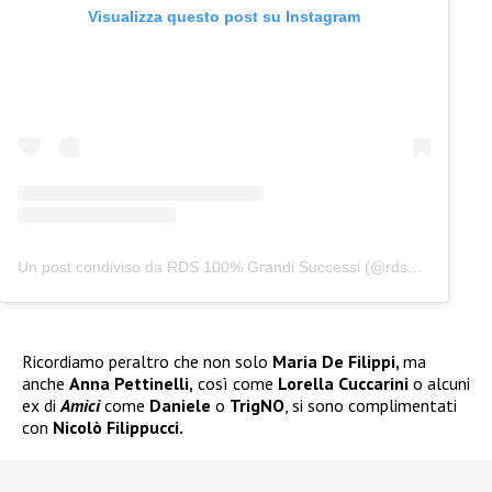
Visualizza questo post su Instagram
Un post condiviso da RDS 100% Grandi Successi (@rds_official)
Ricordiamo peraltro che non solo
Maria De Filippi,
ma
anche
Anna Pettinelli,
così come
Lorella Cuccarini
o alcuni
ex di
Amici
come
Daniele
o
TrigNO
, si sono complimentati
con
Nicolò Filippucci.