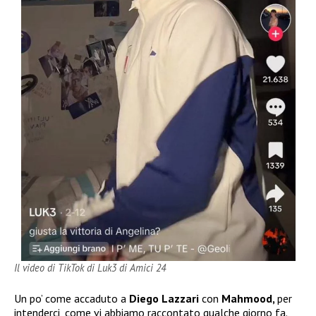
Il video di TikTok di Luk3 di Amici 24
Un po’ come accaduto a
Diego Lazzari
con
Mahmood,
per
intenderci, come vi abbiamo raccontato qualche giorno fa.