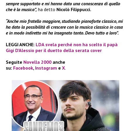
sempre supportato e mi hanno dato una conoscenza di quello
che è la musica”,
ha detto
Nicolò Filippucci.
“Anche mio fratello maggiore, studiando pianoforte classico, mi
ha dato la possibilità di crescere con la musica classica in casa
e in modo indiretto mi ha insegnato tanto. Devo tutto a loro”.
LEGGI ANCHE:
LDA svela perché non ha scelto il papà
Gigi D’Alessio per il duetto della serata cover
Seguite
Novella 2000
anche
su:
Facebook
,
Instagram
e
X
.