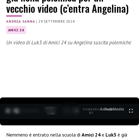
vecchio video (c’entra Angelina)
ANDREA SANNA
|
29 SETTEMBRE 2024
AMICI 24
Un video di Luk3 di Amici 24 su Angelina suscita polemiche
0:30 /
Ad
hub
Media
POWERED
1
/
2
1:40
BY
Nemmeno è entrato nella scuola di
Amici 24
e
Luk3
è già