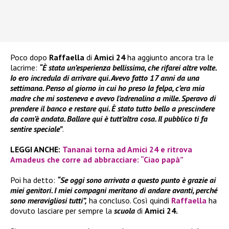
Poco dopo
Raffaella
di
Amici 24
ha aggiunto ancora tra le
lacrime:
“È stata un’esperienza bellissima, che rifarei altre volte.
Io ero incredula di arrivare qui. Avevo fatto 17 anni da una
settimana. Penso al giorno in cui ho preso la felpa, c’era mia
madre che mi sosteneva e avevo l’adrenalina a mille. Speravo di
prendere il banco e restare qui. È stato tutto bello a prescindere
da com’è andata. Ballare qui è tutt’altra cosa. Il pubblico ti fa
sentire speciale”
.
LEGGI ANCHE:
Tananai torna ad Amici 24 e ritrova
Amadeus che corre ad abbracciare: “Ciao papà”
Poi ha detto:
“Se oggi sono arrivata a questo punto è grazie ai
miei genitori. I miei compagni meritano di andare avanti, perché
sono meravigliosi tutti”,
ha concluso. Così quindi
Raffaella
ha
dovuto lasciare per sempre la
scuola
di
Amici 24.