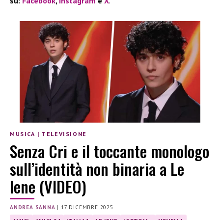
su:
Facebook
,
Instagram
e
X
.
MUSICA
|
TELEVISIONE
Senza Cri e il toccante monologo
sull’identità non binaria a Le
Iene (VIDEO)
ANDREA SANNA
|
17 DICEMBRE 2025