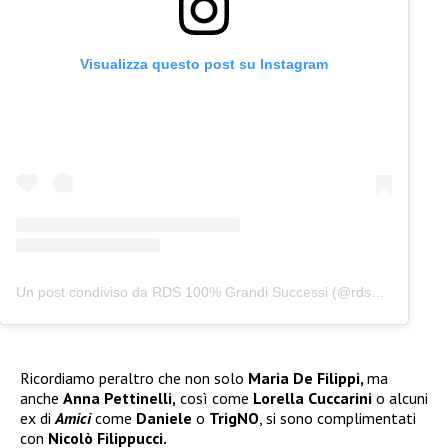
Visualizza questo post su Instagram
Un post condiviso da RDS 100% Grandi Successi (@rds_official)
Ricordiamo peraltro che non solo
Maria De Filippi,
ma
anche
Anna Pettinelli,
così come
Lorella Cuccarini
o alcuni
ex di
Amici
come
Daniele
o
TrigNO
, si sono complimentati
con
Nicolò Filippucci.