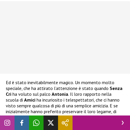
Ed è stato inevitabilmente magico. Un momento molto
speciale, che ha attirato l’attenzione è stato quando
Senza
Cri
ha voluto sul palco
Antonia
. Il loro rapporto nella
scuola di
Amici
ha incuriosito i telespettatori, che ci hanno
visto sempre qualcosa di più di una semplice amicizia. E se
inizialmente hanno preferito preservare il loro legame, di
recente
la foto del bacio pubblicata in rete
ha tolto
qualsiasi dubbio, anche ai più scettici (semmai ce ne fosse il
bisogno)