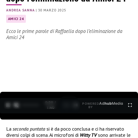
ANDREA SANNA
|
30 MARZO 2025
AMICI 24
Ecco le prime parole di Raffaella dopo l’eliminazione da
Amici 24
0:30 /
Ad
hub
Media
POWERED
1
/
2
1:40
BY
La
seconda puntata
si è da poco conclusa e ci ha riservato
diversi colpi di scena. Ai microfoni di
Witty TV
sono arrivate le