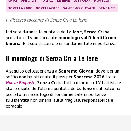
AMICI
AMICI 24
ITALIA 1
LE IENE
LGBTQIA+
NOVELLA
NOVELLA 2000
NOVELLA2000
SANREMO GIOVANI
SENZA CRI
Il discorso toccante di Senza Cri a Le Iene
Ieri sera durante la puntata de
Le Iene
,
Senza Cri
ha
portato in TV un toccante
monologo sull’identità non
binaria.
E il suo discorso è di fondamentale importanza.
Il monologo di Senza Cri a Le Iene
A seguito dell’esperienza a
Sanremo Giovani
dove, per un
soffio non ha ottenuto il pass per
Sanremo 2026
tra le
Nuove Proposte
,
Senza Cri
ha fatto ritorno in TV. L’artista è
stato ospite dell’ultima puntata de
Le Iene
e sul palco ha
portato un monologo di fondamentale importanza
sull’identità non binaria, sulla fragilità, responsabilità e
coraggio.