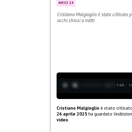
AMICI 24
Cristiano Malgioglio è stato criticato
occhi chiusi a tratti
0:28 / 1:40
1
Cristiano Malgioglio
è stato criticat
26 aprile 2025
ha guardato l’esibizio
video
.