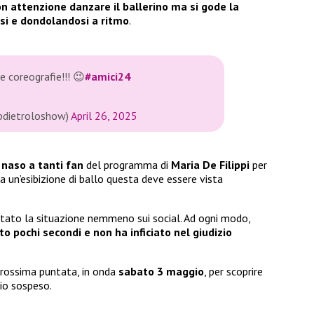
on attenzione danzare il ballerino ma si gode la
iusi e dondolandosi a ritmo
.
 coreografie!!! 😉
#amici24
ipdietroloshow)
April 26, 2025
l naso a tanti fan
del programma di
Maria De Filippi
per
a un’esibizione di ballo questa deve essere vista
to la situazione nemmeno sui social. Ad ogni modo,
to pochi secondi e non ha inficiato nel giudizio
prossima puntata, in onda
sabato 3 maggio
, per scoprire
io sospeso.