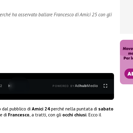
 perché ha osservato ballare Francesco di Amici 25 con gli
Ad
hub
Media
/
2
POWERED BY
o dal pubblico di
Amici 24
perché nella puntata di
sabato
ne di
Francesco
, a tratti, con gli
occhi chiusi
. Ecco il