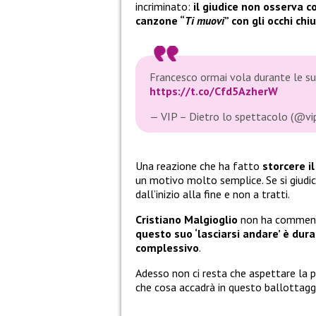
incriminato:
il giudice non osserva c
canzone “
Ti muovi
” con gli occhi ch
Francesco ormai vola durante le sue
https://t.co/Cfd5AzherW
— VIP – Dietro lo spettacolo (@v
Una reazione che ha fatto
storcere i
un motivo molto semplice. Se si giudic
dall’inizio alla fine e non a tratti.
Cristiano Malgioglio
non ha commenta
questo suo ‘lasciarsi andare’ è dura
complessivo
.
Adesso non ci resta che aspettare la 
che cosa accadrà in questo ballottagg