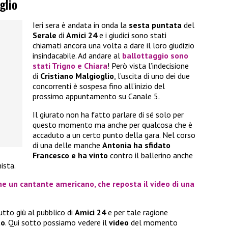
glio
Ieri sera è andata in onda la
sesta puntata
del
Serale
di
Amici 24
e i giudici sono stati
chiamati ancora una volta a dare il loro giudizio
insindacabile. Ad andare al
ballottaggio sono
stati Trigno e Chiara
! Però vista l’indecisione
di
Cristiano Malgioglio
, l’uscita di uno dei due
concorrenti è sospesa fino all’inizio del
prossimo appuntamento su Canale 5.
Il giurato non ha fatto parlare di sé solo per
questo momento ma anche per qualcosa che è
accaduto a un certo punto della gara. Nel corso
di una delle manche
Antonia ha sfidato
Francesco e ha vinto
contro il ballerino anche
ista.
he un cantante americano, che reposta il video di una
tto giù al pubblico di
Amici 24
e per tale ragione
to
. Qui sotto possiamo vedere il
video
del momento