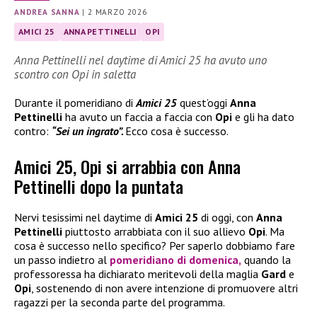
ANDREA SANNA
|
2 MARZO 2026
AMICI 25
ANNA PETTINELLI
OPI
Anna Pettinelli nel daytime di Amici 25 ha avuto uno
scontro con Opi in saletta
Durante il pomeridiano di
Amici 25
quest’oggi
Anna
Pettinelli
ha avuto un faccia a faccia con
Opi
e gli ha dato
contro:
“Sei un ingrato”.
Ecco cosa è successo.
Amici 25, Opi si arrabbia con Anna
Pettinelli dopo la puntata
Nervi tesissimi nel daytime di
Amici 25
di oggi, con
Anna
Pettinelli
piuttosto arrabbiata con il suo allievo
Opi
. Ma
cosa è successo nello specifico? Per saperlo dobbiamo fare
un passo indietro al
pomeridiano di domenica,
quando la
professoressa ha dichiarato meritevoli della maglia
Gard
e
Opi
, sostenendo di non avere intenzione di promuovere altri
ragazzi per la seconda parte del programma.