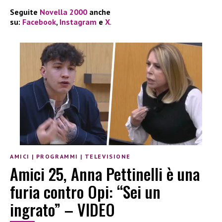
Seguite
Novella 2000
anche
su:
Facebook
,
Instagram
e
X
.
AMICI
|
PROGRAMMI
|
TELEVISIONE
Amici 25, Anna Pettinelli è una
furia contro Opi: “Sei un
ingrato” – VIDEO