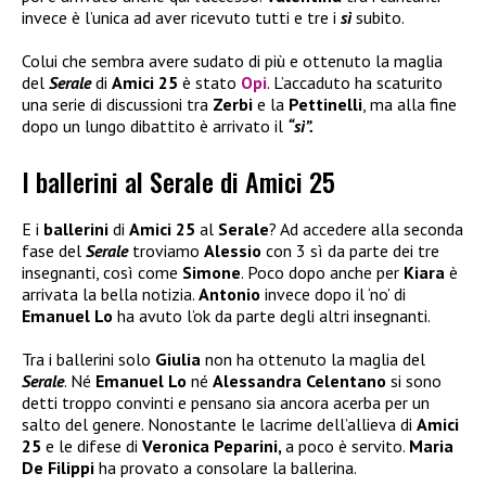
invece è l’unica ad aver ricevuto tutti e tre i
sì
subito.
Colui che sembra avere sudato di più e ottenuto la maglia
del
Serale
di
Amici 25
è stato
Opi
. L’accaduto ha scaturito
una serie di discussioni tra
Zerbi
e la
Pettinelli
, ma alla fine
dopo un lungo dibattito è arrivato il
“sì”.
I ballerini al Serale di Amici 25
E i
ballerini
di
Amici 25
al
Serale
? Ad accedere alla seconda
fase del
Serale
troviamo
Alessio
con 3 sì da parte dei tre
insegnanti, così come
Simone
. Poco dopo anche per
Kiara
è
arrivata la bella notizia.
Antonio
invece dopo il ‘no’ di
Emanuel Lo
ha avuto l’ok da parte degli altri insegnanti.
Tra i ballerini solo
Giulia
non ha ottenuto la maglia del
Serale
. Né
Emanuel Lo
né
Alessandra Celentano
si sono
detti troppo convinti e pensano sia ancora acerba per un
salto del genere. Nonostante le lacrime dell’allieva di
Amici
25
e le difese di
Veronica Peparini,
a poco è servito.
Maria
De Filippi
ha provato a consolare la ballerina.