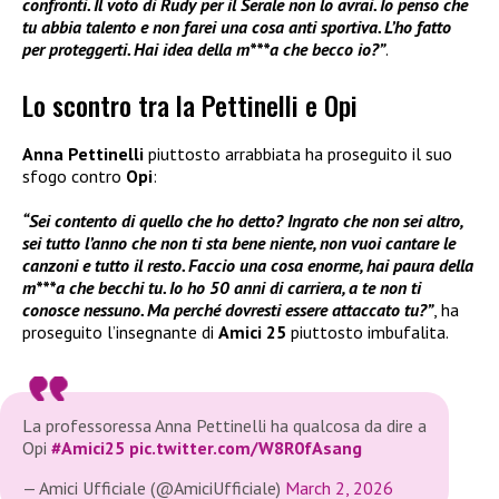
confronti. Il voto di Rudy per il Serale non lo avrai. Io penso che
tu abbia talento e non farei una cosa anti sportiva. L’ho fatto
per proteggerti. Hai idea della m***a che becco io?”
.
Lo scontro tra la Pettinelli e Opi
Anna Pettinelli
piuttosto arrabbiata ha proseguito il suo
sfogo contro
Opi
:
“Sei contento di quello che ho detto? Ingrato che non sei altro,
sei tutto l’anno che non ti sta bene niente, non vuoi cantare le
canzoni e tutto il resto. Faccio una cosa enorme, hai paura della
m***a che becchi tu. Io ho 50 anni di carriera, a te non ti
conosce nessuno. Ma perché dovresti essere attaccato tu?”
, ha
proseguito l’insegnante di
Amici 25
piuttosto imbufalita.
La professoressa Anna Pettinelli ha qualcosa da dire a
Opi
#Amici25
pic.twitter.com/W8R0fAsang
— Amici Ufficiale (@AmiciUfficiale)
March 2, 2026