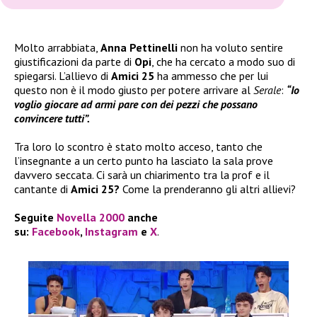
Molto arrabbiata,
Anna Pettinelli
non ha voluto sentire
giustificazioni da parte di
Opi
, che ha cercato a modo suo di
spiegarsi. L’allievo di
Amici 25
ha ammesso che per lui
questo non è il modo giusto per potere arrivare al
Serale
:
“Io
voglio giocare ad armi pare con dei pezzi che possano
convincere tutti”.
Tra loro lo scontro è stato molto acceso, tanto che
l’insegnante a un certo punto ha lasciato la sala prove
davvero seccata. Ci sarà un chiarimento tra la prof e il
cantante di
Amici 25?
Come la prenderanno gli altri allievi?
Seguite
Novella 2000
anche
su:
Facebook
,
Instagram
e
X
.