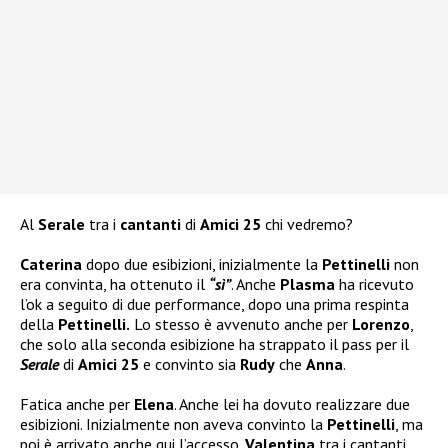
Al
Serale
tra i
cantanti
di
Amici 25
chi vedremo?
Caterina
dopo due esibizioni, inizialmente la
Pettinelli
non
era convinta, ha ottenuto il
“sì”
. Anche
Plasma
ha ricevuto
l’ok a seguito di due performance, dopo una prima respinta
della
Pettinelli.
Lo stesso è avvenuto anche per
Lorenzo
,
che solo alla seconda esibizione ha strappato il pass per il
Serale
di
Amici 25
e convinto sia
Rudy
che
Anna
.
Fatica anche per
Elena
. Anche lei ha dovuto realizzare due
esibizioni. Inizialmente non aveva convinto la
Pettinelli
, ma
poi è arrivato anche qui l’accesso.
Valentina
tra i cantanti