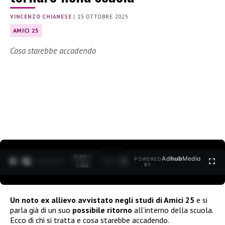
VINCENZO CHIANESE
|
15 OTTOBRE 2025
AMICI 25
Cosa starebbe accadendo
0:30 /
Ad
hub
Media
POWERED
1
/
2
1:40
BY
Un noto ex allievo avvistato negli studi di Amici 25
e si
parla già di un suo
possibile ritorno
all’interno della scuola.
Ecco di chi si tratta e cosa starebbe accadendo.