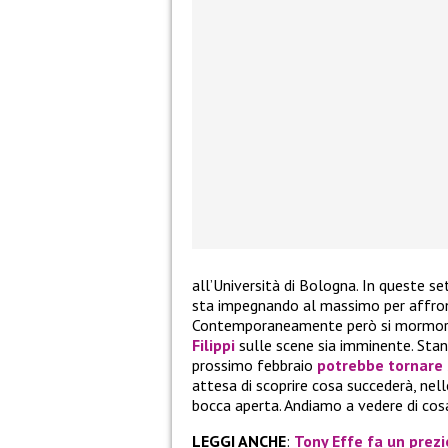
all’Università di Bologna. In queste 
sta impegnando al massimo per affron
Contemporaneamente però si mormora ch
Filippi
sulle scene sia imminente. Stand
prossimo febbraio
potrebbe tornare s
attesa di scoprire cosa succederà, nel
bocca aperta. Andiamo a vedere di cosa
LEGGI ANCHE
:
Tony Effe fa un prezi