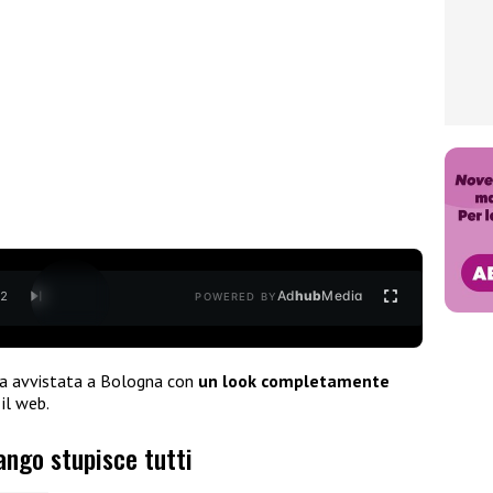
Ad
hub
Media
/
2
POWERED BY
a avvistata a Bologna con
un look completamente
 il web.
ango stupisce tutti