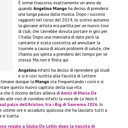
È ormai trascorso esattamente un anno da
quando
Angelina Mango
ha deciso di prendersi
una lunga pausa dalla musica. Dopo i successi
raggiunti nel corso del 2024, lo scorso autunno
la giovane artista era partita per un nuovo tour
di club, che l’avrebbe dovuta portare in giro per
l’Italia. Dopo una manciata di date però la
cantante è stata costretta ad annullare la
tournée a causa di alcuni problemi di salute, che
l’hanno poi spinta a prendersi del tempo per sé
stessa. Ma non è finita qui.
Angelina
infatti ha deciso di riprendere gli studi
e si è così iscritta alla facoltà di Lettere
settimane dunque la
Mango
sta frequentando i corsi e si
tare questo nuovo capitolo della sua vita.
e il ritorno dell’ex allieva di
Amici di Maria De
o alle voci di corridoio infatti la voce de
La Noia
il
ul palco dell’Ariston, tra i Big di
Sanremo 2026
. In
le ultime ore è accaduto qualcosa che ha lasciato tutti a
 si tratta.
oso regalo a Giulia De Lellis dopo la nascita di