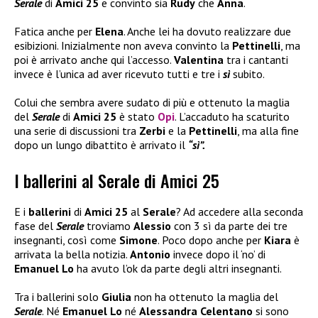
Serale
di
Amici 25
e convinto sia
Rudy
che
Anna
.
Fatica anche per
Elena
. Anche lei ha dovuto realizzare due
esibizioni. Inizialmente non aveva convinto la
Pettinelli
, ma
poi è arrivato anche qui l’accesso.
Valentina
tra i cantanti
invece è l’unica ad aver ricevuto tutti e tre i
sì
subito.
Colui che sembra avere sudato di più e ottenuto la maglia
del
Serale
di
Amici 25
è stato
Opi
. L’accaduto ha scaturito
una serie di discussioni tra
Zerbi
e la
Pettinelli
, ma alla fine
dopo un lungo dibattito è arrivato il
“sì”.
I ballerini al Serale di Amici 25
E i
ballerini
di
Amici 25
al
Serale
? Ad accedere alla seconda
fase del
Serale
troviamo
Alessio
con 3 sì da parte dei tre
insegnanti, così come
Simone
. Poco dopo anche per
Kiara
è
arrivata la bella notizia.
Antonio
invece dopo il ‘no’ di
Emanuel Lo
ha avuto l’ok da parte degli altri insegnanti.
Tra i ballerini solo
Giulia
non ha ottenuto la maglia del
Serale
. Né
Emanuel Lo
né
Alessandra Celentano
si sono