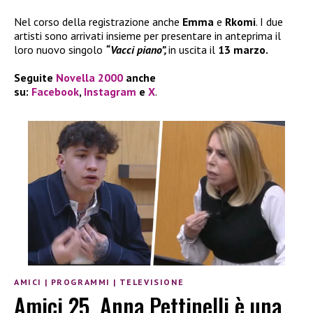
Nel corso della registrazione anche
Emma
e
Rkomi
. I due
artisti sono arrivati insieme per presentare in anteprima il
loro nuovo singolo
“Vacci piano”,
in uscita il
13 marzo.
Seguite
Novella 2000
anche
su:
Facebook
,
Instagram
e
X
.
AMICI
|
PROGRAMMI
|
TELEVISIONE
Amici 25, Anna Pettinelli è una