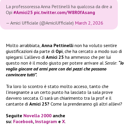
La professoressa Anna Pettinelli ha qualcosa da dire a
Opi
#Amici25
pic.twitter.com/W8R0fAsang
— Amici Ufficiale (@AmiciUfficiale)
March 2, 2026
Molto arrabbiata,
Anna Pettinelli
non ha voluto sentire
giustificazioni da parte di
Opi
, che ha cercato a modo suo di
spiegarsi. L’allievo di
Amici 25
ha ammesso che per lui
questo non è il modo giusto per potere arrivare al
Serale
:
“Io
voglio giocare ad armi pare con dei pezzi che possano
convincere tutti”.
Tra loro lo scontro è stato molto acceso, tanto che
l’insegnante a un certo punto ha lasciato la sala prove
davvero seccata. Ci sarà un chiarimento tra la prof e il
cantante di
Amici 25?
Come la prenderanno gli altri allievi?
Seguite
Novella 2000
anche
su:
Facebook
,
Instagram
e
X
.