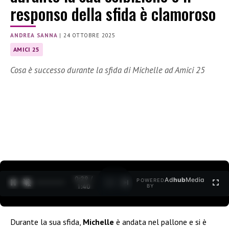
responso della sfida è clamoroso
ANDREA SANNA
|
24 OTTOBRE 2025
AMICI 25
Cosa è successo durante la sfida di Michelle ad Amici 25
0:30 /
Ad
hub
Media
POWERED
1
/
2
1:40
BY
Durante la sua sfida,
Michelle
è andata nel pallone e si è