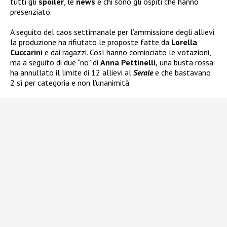
tutti gli
spoiler
, le
news
e chi sono gli ospiti che hanno
presenziato.
A seguito del caos settimanale per l’ammissione degli allievi
la produzione ha rifiutato le proposte fatte da
Lorella
Cuccarini
e dai ragazzi. Così hanno cominciato le votazioni,
ma a seguito di due “no” di
Anna Pettinelli,
una busta rossa
ha annullato il limite di 12 allievi al
Serale
e che bastavano
2 sì per categoria e non l’unanimità.