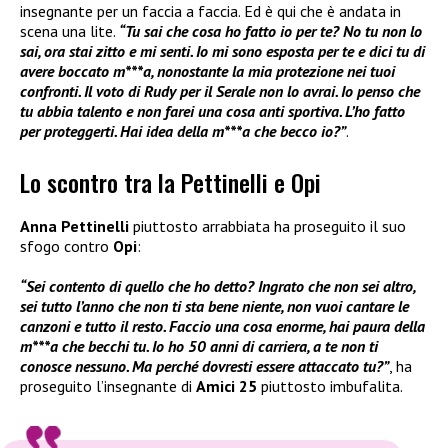
insegnante per un faccia a faccia. Ed è qui che è andata in
scena una lite.
“Tu sai che cosa ho fatto io per te? No tu non lo
sai, ora stai zitto e mi senti. Io mi sono esposta per te e dici tu di
avere boccato m***a, nonostante la mia protezione nei tuoi
confronti. Il voto di Rudy per il Serale non lo avrai. Io penso che
tu abbia talento e non farei una cosa anti sportiva. L’ho fatto
per proteggerti. Hai idea della m***a che becco io?”
.
Lo scontro tra la Pettinelli e Opi
Anna Pettinelli
piuttosto arrabbiata ha proseguito il suo
sfogo contro
Opi
:
“Sei contento di quello che ho detto? Ingrato che non sei altro,
sei tutto l’anno che non ti sta bene niente, non vuoi cantare le
canzoni e tutto il resto. Faccio una cosa enorme, hai paura della
m***a che becchi tu. Io ho 50 anni di carriera, a te non ti
conosce nessuno. Ma perché dovresti essere attaccato tu?”
, ha
proseguito l’insegnante di
Amici 25
piuttosto imbufalita.