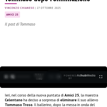
VINCENZO CHIANESE
|
27 OTTOBRE 2025
AMICI 25
Il post di Tommaso
0:15 /
Ad
hub
Media
POWERED
1
/
2
1:40
BY
Ieri, nel corso della nuova puntata di
Amici 25
, la maestra
Celentano
ha deciso a sorpresa di
eliminare
il suo allievo
Tommaso Troso
. Il ballerino, dopo la messa in onda del