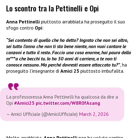
Lo scontro tra la Pettinelli e Opi
Anna Pettinelli
piuttosto arrabbiata ha proseguito il suo
sfogo contro
Opi
:
“Sei contento di quello che ho detto? Ingrato che non sei altro,
sei tutto l’anno che non ti sta bene niente, non vuoi cantare le
canzoni e tutto il resto. Faccio una cosa enorme, hai paura della
m***a che becchi tu. Io ho 50 anni di carriera, a te non ti
conosce nessuno. Ma perché dovresti essere attaccato tu?”
, ha
proseguito l’insegnante di
Amici 25
piuttosto imbufalita.
La professoressa Anna Pettinelli ha qualcosa da dire a
Opi
#Amici25
pic.twitter.com/W8R0fAsang
— Amici Ufficiale (@AmiciUfficiale)
March 2, 2026
Molto arrabbiata,
Anna Pettinelli
non ha voluto sentire