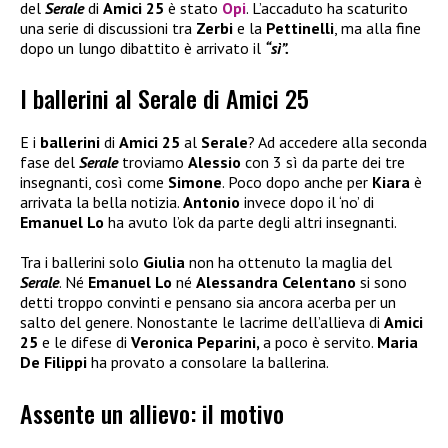
del
Serale
di
Amici 25
è stato
Opi
. L’accaduto ha scaturito
una serie di discussioni tra
Zerbi
e la
Pettinelli
, ma alla fine
dopo un lungo dibattito è arrivato il
“sì”.
I ballerini al Serale di Amici 25
E i
ballerini
di
Amici 25
al
Serale
? Ad accedere alla seconda
fase del
Serale
troviamo
Alessio
con 3 sì da parte dei tre
insegnanti, così come
Simone
. Poco dopo anche per
Kiara
è
arrivata la bella notizia.
Antonio
invece dopo il ‘no’ di
Emanuel Lo
ha avuto l’ok da parte degli altri insegnanti.
Tra i ballerini solo
Giulia
non ha ottenuto la maglia del
Serale
. Né
Emanuel Lo
né
Alessandra Celentano
si sono
detti troppo convinti e pensano sia ancora acerba per un
salto del genere. Nonostante le lacrime dell’allieva di
Amici
25
e le difese di
Veronica Peparini,
a poco è servito.
Maria
De Filippi
ha provato a consolare la ballerina.
Assente un allievo: il motivo